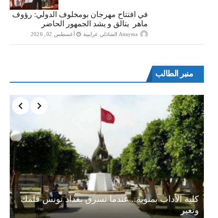
في افتتاح مهرجان بومخلوف الدولي: رؤوف
ماهر يتالق و يشد الجمهور الحاضر
Attayma الشاذلي عرايبية
أغسطس 02, 2026
منبر الطالب
ة…
كلية الأداب بمنوبة.. عندما تسرق بغداد تونس قلمك
وتعبر