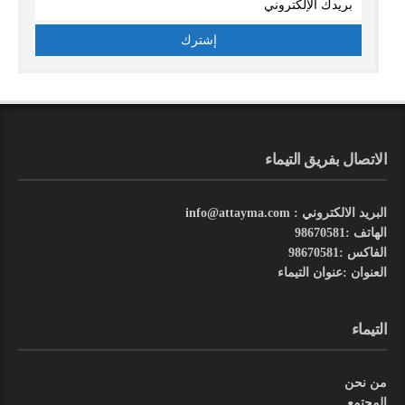
الاتصال بفريق التيماء
البريد الالكتروني : info@attayma.com
الهاتف :98670581
الفاكس :98670581
العنوان :عنوان التيماء
التيماء
من نحن
المجتمع