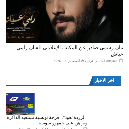
بيان رسمي صادر عن المكتب الإعلامي للفنان رامي
عياش
Attayma الشاذلي عرايبية
أغسطس 03, 2026
اخر الاخبار
“الزردة تعود”.. فرجة تونسية تستعيد الذاكرة
وتراهن على جمهور سوسة
Attayma الشاذلي عرايبية
أغسطس 06, 2026