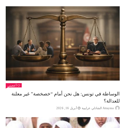
أعجبني
الوساطة في تونس: هل نحن أمام “خصخصة” غير معلنة
للعدالة؟
Attayma الشاذلي عرايبية
أبريل 16, 2026