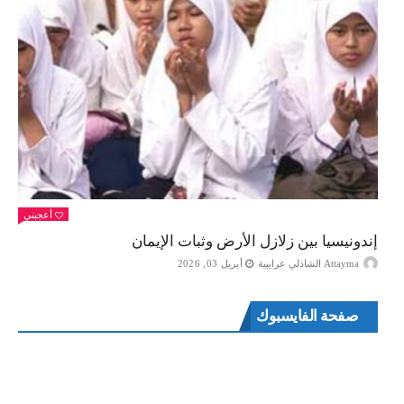
أعجبني
إندونيسيا بين زلازل الأرض وثبات الإيمان
Attayma الشاذلي عرايبية
أبريل 03, 2026
صفحة الفايسبوك