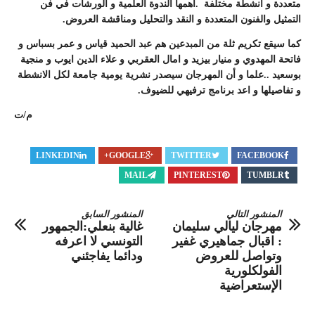
متعددة و انشطة مختلفة .اهمها الندوة العلمية و الورشات في فن
التمثيل والفنون المتعددة و النقد والتحليل ومناقشة العروض.
كما سيقع تكريم ثلة من المبدعين هم عبد الحميد قياس و عمر بسباس و
فاتحة المهدوي و منيار بيزيد و امال العقربي و علاء الدين ايوب و منجية
بوسعيد ..علما و أن المهرجان سيصدر نشرية يومية جامعة لكل الانشطة
و تفاصيلها و اعد برنامج ترفيهي للضيوف.
م/ت
LINKEDIN
GOOGLE+
TWITTER
FACEBOOK
MAIL
PINTEREST
TUMBLR
المنشور التالي
المنشور السابق
مهرجان ليالي سليمان
غالية بنعلي:الجمهور
: اقبال جماهيري غفير
التونسي لا اعرفه
وتواصل للعروض
ودائما يفاجئني
الفولكلورية
الإستعراضية