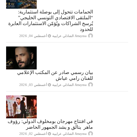
الحمامات تتحول إلى بوصلة استثمارية:
“الملتقى الاقتصادي التونسي الخليجي”
يُرسخ الشراكات ويُؤمّن الاستثمارات العابرة
للحدود
Attayma الشاذلي عرايبية
أغسطس 04, 2026
بيان رسمي صادر عن المكتب الإعلامي
للفنان رامي عياش
Attayma الشاذلي عرايبية
أغسطس 03, 2026
في افتتاح مهرجان بومخلوف الدولي: رؤوف
ماهر يتالق و يشد الجمهور الحاضر
Attayma الشاذلي عرايبية
أغسطس 02, 2026