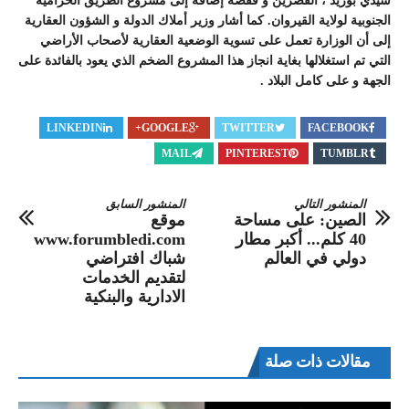
سيدي بوزيد ، القصرين و قفصة إضافة إلى مشروع الطريق الحزامية
الجنوبية لولاية القيروان. كما أشار وزير أملاك الدولة و الشؤون العقارية
إلى أن الوزارة تعمل على تسوية الوضعية العقارية لأصحاب الأراضي
التي تم استغلالها بغاية انجاز هذا المشروع الضخم الذي يعود بالفائدة على
الجهة و على كامل البلاد .
LINKEDIN
GOOGLE+
TWITTER
FACEBOOK
MAIL
PINTEREST
TUMBLR
المنشور التالي
المنشور السابق
الصين: على مساحة
موقع
40 كلم... أكبر مطار
www.forumbledi.com
دولي في العالم
شباك افتراضي
لتقديم الخدمات
الادارية والبنكية
مقالات ذات صلة