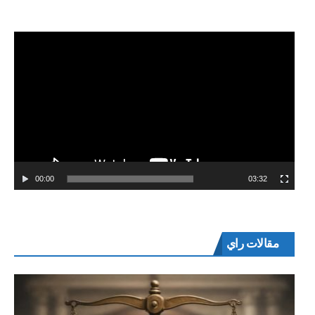
00:00
03:32
مقالات راي