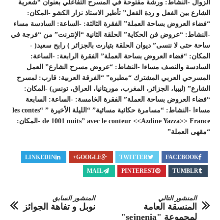
ﺍﻟﺰﻭﺍﻝ -ﺍﻟﻨﺸﺎﻁ: ﻭﺭﺷﺔ ﻣﻔﺘﻮﺣﺔ ﻓﻲ ﺍﻟﻤﺴﺮﺡ ﺍﻟﺘﻔﺎﻋﻠﻲ ﺑﻌﻨﻮﺍﻥ “ﺷﻌﺮﻳﺔ
ﺍﻟﺸﺎﺭﻉ ﺑﻴﻦ ﺍﻟﻔﻌﻞ ﻭ ﺭﺩﺓ ﺍﻟﻔﻌﻞ” تأطير الاستاذ نزار الكشو -ﺍﻟﻤﻜﺎﻥ:
“ﻓﻀﺎء ﺍﻟﻌﺮﻭﺽ ﺑﺴﺎﺣﺔ ﺍﻟﻌﻤﻠﺔ” ﺍﻟﻔﻘﺮﺓ ﺍﻟﺜﺎﻟﺜﺔ: -ﺍﻟﺴﺎﻋﺔ: ﺍﻟﺴﺎﺩﺳﺔ ﻣﺴﺎء
-ﺍﻟﻨﺸﺎﻁ: “ﻋﺮﻭﺽ ﻓﻦ ﺍﻟﺤﻜﺎﻳﺔ” ﺍﻟﺤﻠﻘﺔ ﺍﻟﺜﺎﻧﻴﺔ “ﺍﻹﻧﺘﺮﻧﺖ” ﻣﻦ “ﻓﺮﺟﺔ ﻓﻲ
ﺳﺎﺣﺔ ﺣﺘﻰ ﻻ ﻧﻨﺴﻰ” ﺩﻳﻮﺍﻥ ﺍﻟﺤﻠﻘﺔ ﺑﺘﻴﺎﺭﺕ ﺑﺎﻟﺠﺰﺍﺋﺮ ) ﺭﺍﺑﺢ ﺳﻌﻴﺪ( -
ﺍﻟﻤﻜﺎﻥ: “ﻓﻀﺎء ﺍﻟﻌﺮﻭﺽ ﺑﺴﺎﺣﺔ ﺍﻟﻌﻤﻠﺔ” ﺍﻟﻔﻘﺮﺓ ﺍﻟﺮﺍﺑﻌﺔ: -ﺍﻟﺴﺎﻋﺔ:
ﺍﻟﺴﺎﺩﺳﺔ ﻭﺍﻟﻨﺼﻒ ﻣﺴﺎءﺍ -ﺍﻟﻨﺸﺎﻁ: “ﻋﺮﻭﺽ ﻣﺴﺮﺡ ﺍﻟﺸﺎﺭﻉ” ﺍﻟﻌﻤﻞ
ﺍﻟﻤﺴﺮﺣﻲ ﺍﻟﻌﺮﺑﻲ ﺍﻟﻤﺸﺘﺮﻙ “ﻣﻄﺒﺮﻩ” “ﺍﻟﻔﺮﻗﺔ ﺍﻟﻌﺮﺑﻴﺔ: ﻗﺎﺭﺏ: ﻟﻤﺴﺮﺡ
ﺍﻟﺸﺎﺭﻉ” (ﻟﻴﺒﻴﺎ، ﺍﻟﺠﺰﺍﺋﺮ، ﺍﻟﻤﻐﺮﺏ، ﻣﻮﺭﻳﺘﺎﻧﻴﺎ، ﺍﻟﻌﺮﺍﻕ، ﺗﻮﻧﺲ) -ﺍﻟﻤﻜﺎﻥ:
“ﻓﻀﺎء ﺍﻟﻌﺮﻭﺽ ﺑﺴﺎﺣﺔ ﺍﻟﻌﻤﻠﺔ” ﺍﻟﻔﻘﺮﺓ ﺍﻟﺨﺎﻣﺴﺔ: -ﺍﻟﺴﺎﻋﺔ: ﺍﻟﺴﺎﺑﻌﺔ
ﻣﺴﺎءﺍ -ﺍﻟﻨﺸﺎﻁ: “ﻣﺴﺎﻣﺮﺓ ﺣﻜﺎﺋﻴﺔ ﻣﺴﺎﺋﻴﺔ” “ﺍﻟﻠﻴﻠﺔ ﺍﻷﺧﻴﺮﺓ ” “les contes
de 1001 nuits” avec le conteur <<Azdine Yazza>> France -ﺍﻟﻤﻜﺎﻥ:
“ﻣﻘﻬﻰ ﺍﻟﻌﻤﻠﺔ”
LINKEDIN
GOOGLE+
TWITTER
FACEBOOK
MAIL
PINTEREST
TUMBLR
المنشور التالي
المنشور السابق
المنسقة العامة
نوبل و تفاهة الجوائز
لمجموعة "sejnenia"