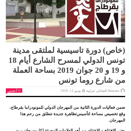
(خاص) دﻭﺭﺓ تاﺳﻴﺴﻴﺔ ﻟﻤﻠﺘﻘﻰ ﻣﺪﻳﻨﺔ
ﺗﻮﻧﺲ ﺍﻟﺪﻭﻟﻲ ﻟﻤﺴﺮﺡ ﺍﻟﺸﺎﺭﻉ ﺃﻳﺎﻡ 18
ﻭ 19 ﻭ 20 جوان 2019 ﺑﺴﺎﺣﺔ ﺍﻟﻌﻤﻠﺔ
من ﺷﺎﺭﻉ ﺭﻭﻣﺎ ﺗﻮﻧﺲ
Attayma الشاذلي عرايبية
يونيو 12, 2019
أعجبني
ﺿﻤﻦ
ﻓﻌﺎﻟﻴﺎﺕ
ﺍﻟﺪﻭﺭﺓ
ﺍﻟﺜﺎﻧﻴﺔ
ﻣﻦ
ﺍﻟﻤﻬﺮﺟﺎﻥ
ﺍﻟﺪﻭﻟﻲ
ﻟﻠﻤﻮﻧﻮﺩﺭﺍﻣﺎ
ﺑﻘﺮﻃﺎﺝ،
ﻭﻗﻊ
ﺗﺨﺼﻴﺺ
ﻣﺴﺎﺣﺔ
ﻟﺘﺄﺳﻴﺲ
ﺗﻈﺎﻫﺮﺓ
ﺟﺪﻳﺪﺓ
ﺗﻨﻄﻠﻖ
ﻣﻦ
ﺭﺣﻢ
ﻫﺬﺍ
ﺍﻟﻤﻬﺮﺟﺎﻥ
.
ﻳﻌﺘﺒﺮ
ﺍﻹﻓﺘﺘﺎﺡ
ﻭ
ﺍﻹﺧﺘﺘﺎﻡ
ﻣﻦ
ﺃﻫﻢ
ﺍﻟﻌﻼﻣﺎﺕ
ﺍﻟﻤﻀﻴﺌﺔ
ﻟﻜﻞﻣﻬﺮﺟﺎﻥ
يريد