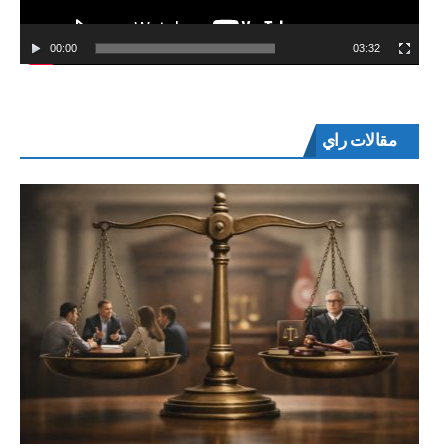
00:00
03:32
مقالات راي