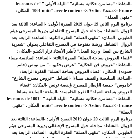
-ﺍﻟﻨﺸﺎﻁ: “ﻣﺴﺎﻣﺮﺓ ﺣﻜﺎﺋﻴﺔ ﻣﺴﺎﺋﻴﺔ” “ﺍﻟﻠﻴﻠﺔ ﺍﻷﻭﻟﻰ ” “les contes de
1001 nuits” avec le conteur <<Azdine Yazza>> France -ﺍﻟﻤﻜﺎﻥ:
“ﻣﻘﻬﻰ ﺍﻟﻌﻤﻠﺔ”
ﺑﺮﻧﺎﻣﺞ ﺍﻟﻴﻮﻡ ﺍﻟﺜﺎﻧﻲ 19 ﺟﻮﺍﻥ 2019
ﺍﻟﻔﻘﺮﺓ ﺍﻷﻭﻟﻰ: -ﺍﺍﻟﺴﺎﻋﺔ: ﺍﻟﺜﺎﻟﺜﺔ ﺑﻌﺪ
ﺍﻟﺰﻭﺍﻝ -ﺍﻟﻨﺸﺎﻁ: ﻣﺪﺍﺧﻠﺔ ﺣﻮﻝ ﺍﻟﻤﺴﺮﺡ ﺍﻟﺘﻔﺎﻋﻠﻲ يديرها المسرحي هيثم
الطبوبي -ﺍﻟﻤﻜﺎﻥ: “ﻣﻘﻬﻰ ﺍﻟﻌﻤﻠﺔ” ﺍﻟﻔﻘﺮﺓ ﺍﻟﺜﺎﻧﻴﺔ: -ﺍﻟﺴﺎﻋﺔ: ﺍﻟﺮﺍﺑﻌﺔ ﺑﻌﺪ
ﺍﻟﺰﻭﺍﻝ -ﺍﻟﻨﺸﺎﻁ: ﻭﺭﺷﺔ ﻣﻔﺘﻮﺣﺔ ﻓﻲ ﺍﻟﻤﺴﺮﺡ ﺍﻟﺘﻔﺎﻋﻠﻲ ﺑﻌﻨﻮﺍﻥ “ﺷﻌﺮﻳﺔ
ﺍﻟﺸﺎﺭﻉ ﺑﻴﻦ ﺍﻟﻔﻌﻞ ﻭ ﺭﺩﺓ ﺍﻟﻔﻌﻞ” تأطير الأستاذ نزار الكشو -ﺍﻟﻤﻜﺎﻥ:
“ﻓﻀﺎء ﺍﻟﻌﺮﻭﺽ ﺑﺴﺎﺣﺔ ﺍﻟﻌﻤﻠﺔ” ﺍﻟﻔﻘﺮﺓ ﺍﻟﺜﺎﻟﺜﺔ: -ﺍﻟﺴﺎﻋﺔ: ﺍﻟﺴﺎﺩﺳﺔ ﻣﺴﺎء
-ﺍﻟﻨﺸﺎﻁ: “ﻋﺮﻭﺽ ﻓﻦ ﺍﻟﺤﻜﺎﻳﺔ” “ﻋﺮﺽ ﻳﺤﻜﻴﻮ…” ﻣﻦ ﺗﻮﻧﺲ (ﺣﺎﺗﻢ
ﺣﻤﻮﺩﻩ) -ﺍﻟﻤﻜﺎﻥ: “ﻓﻀﺎء ﺍﻟﻌﺮﻭﺽ ﺑﺴﺎﺣﺔ ﺍﻟﻌﻤﻠﺔ” ﺍﻟﻔﻘﺮﺓ ﺍﻟﺮﺍﺑﻌﺔ:
-ﺍﻟﺴﺎﻋﺔ: ﺍﻟﺴﺎﺩﺳﺔ ﻭﺍﻟﻨﺼﻒ ﻣﺴﺎءﺍ -ﺍﻟﻨﺸﺎﻁ: “ﻋﺮﻭﺽ ﻣﺴﺮﺡ ﺍﻟﺸﺎﺭﻉ”
“ﺩﺍﻣﻮﺱ” ﺟﻤﻌﻴﺔ ﺍﻟڨﻄﺎﺭ ﻟﻠﻤﺴﺮﺡ ڨﻔﺼﺔ ﺗﻮﻧﺲ -ﺍﻟﻤﻜﺎﻥ: “ﻓﻀﺎء
ﺍﻟﻌﺮﻭﺽ ﺑﺴﺎﺣﺔ ﺍﻟﻌﻤﻠﺔ” ﺍﻟﻔﻘﺮﺓ ﺍﻟﺨﺎﻣﺴﺔ: -ﺍﻟﺴﺎﻋﺔ: ﺍﻟﺴﺎﺑﻌﺔ ﻣﺴﺎءﺍ
-ﺍﻟﻨﺸﺎﻁ: “ﻣﺴﺎﻣﺮﺓ ﺣﻜﺎﺋﻴﺔ ﻣﺴﺎﺋﻴﺔ” “ﺍﻟﻠﻴﻠﺔ ﺍﻟﺜﺎﻧﻴﺔ ” “les contes de 1001
nuits” avec le conteur <<Azdine Yazza>> France -ﺍﻟﻤﻜﺎﻥ: “ﻣﻘﻬﻰ
ﺍﻟﻌﻤﻠﺔ”
ﺑﺮﻧﺎﻣﺞ ﺍﻟﻴﻮﻡ الثالث 20 ﺟﻮﺍﻥ 2019
ﺍﻟﻔﻘﺮﺓ ﺍﻷﻭﻟﻰ: -ﺍﺍﻟﺴﺎﻋﺔ: ﺍﻟﺜﺎﻟﺜﺔ ﺑﻌﺪ
ﺍﻟﺰﻭﺍﻝ -ﺍﻟﻨﺸﺎﻁ: ﻣﺪﺍﺧﻠﺔ ﺣﻮﻝ ﺍﻟﻤﺴﺮﺡ ﺍﻹﺣﺘﻔﺎﻟﻲ يديرها المسرحي هيثم
الطبوبي -ﺍﻟﻤﻜﺎﻥ: “ﻣﻘﻬﻰ ﺍﻟﻌﻤﻠﺔ” ﺍﻟﻔﻘﺮﺓ ﺍﻟﺜﺎﻧﻴﺔ: -ﺍﻟﺴﺎﻋﺔ: ﺍﻟﺮﺍﺑﻌﺔ ﺑﻌﺪ