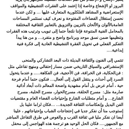
البروز
او
الإشعاع
ﻭﺧﺎصة
ﺇﺫﺍ
ﺇﻋﺘﻤﺪ
ﻋﻠﻰ
ﺍﻟﻔﻘﺮﺍﺕ
ﺍﻟﺘﻨﺸﻴﻄﻴﺔ
ﻭﺍﻟﻤﻮﺍﻗﻒ
ﺍﻹﺳﺘﻌﺮﺍﺿﻴﺔ
ﻭ
ﺍﻟﻤﺸﺎﻫﺪ
ﺍﻟﻔﻠﻜﻠﻮﺭﻳﺔ
المتعارف
عليها
…
ﻭ
ﻟﻜﻦ
ﻋﻨﺪﻣﺎ
ﻧﺤﺴﻦ
ﺇﺳﺘﻐﻼﻝ
ﺍﻟﻔﻀﺎءﺍﺕ
ﺍﻟﻤﻔﺘﻮﺣﺔ
ﻭ
نعرف
كيف
نستثمر
ﺍﻟﻤﺴﺎﺣﺎﺕ
ﺍﻟﻌﺎﻣﺔ
بالألوان
والألحان
بالتزيين
والتزويق
ﺑﺎﻟﺘﻌﺎﺑﻴﺮ
ﺍﻟﺜﻘﺎﻓﻴﺔ
ﺍﻟﻤﺨﺘﻠﻔﺔ
باﻟﻤﺤﺎﻣﻞ
ﺍﻟﻔﻨﻴﺔ
ﺍﻟﻤﺘﻨﻮﻋﺔ
ﻓﺈﻧﻨﺎ
ﻧﻠﺘﺠﺄ
ﺣﺘﻤﺎ
ﺇﻟﻰ
ﺗﺒﻮﻳﺐ
وترتيب
ﻫﺬ
ﻩ
ﺍﻟﻔﻘﺮﺍﺕ
وتنظيمها
ﺿﻤﻦ
ﻧﺴﻖ
ﻣﻮﺣﺪ
ﻭﺑﺮﻧﺎﻣﺞ
واضح
و
ﻣﺘﻔﺮﺩ
…
ﻭ
ﻣﻦ
ﻫﻨﺎ
ﻳﺒﺪﺃ
التفكير
الفعلي
في
ﺗﺤﻮﻳﻞ
ﺍﻟﻔﻘﺮﺓ
ﺍﻟﺘﻨﺸﻴﻄﻴﺔ
العادية
ﺇﻟﻰ
ﻓﻜﺮﺓ
فنية
ﺇﺑﺪﺍﻋﻴﺔ
….
ﺗﻨﺘﻤﻲ
ﺇﻟﻰ
ﺍﻟﻔﻨﻮﻥ
والثقافة
ﺍﻟﺒﺪﻳﻠﺔ
ﺫﺍﺕ
ﺍﻟﺒﻌﺪ
التشاركي
والمنحى
الإستشرافي
والسياق
التاريخي
ضمن
مسار
إحتفالي
ومنهج
تفاﻋﻠﻲ
ﻣﺜﻞ
:
ﻓﻦﺍﻟﺤﻜﺎﻳﺔ،
ﻓﻦ
ﺍﻟﺨﺮﺍﻓﺔ،
ﻓﻦ
ﺍﻷﺣﺠﻴﺔ،
ﻓﻦ
ﺍﻟﻔﻜﺎﻫﺔ
…..
ﻭ
ﻋﻨﺪﻣﺎ
ﻳﺘﺤﻮﻝ
ﺍﻟﺴﺮﺩ
ﺇﻟﻲ
أﺣﺪاﺙ
ﻭ
ﻳﻨﺘﻘﻞ
ﺍﻟﻘﻮﻝ
ﺇﻟﻰ
أفعال
…
ﻓﻨﻜﻮﻥ
حتما
ﺃﻣﺎﻡ
فرجة
حية
،
أمام
عرض
بل
أمام
ﻣﺸﻬﺪﻳﺔ
واضحة
المعالم
ﺫﺍﺕ
ﺃﺑﻌﺎﺩ
ﺃﺩﺍﺋﻴﺔ
صارمة
ﻣﺜﻞ
:
ﻣﺴﺮﺡ
ﺍﻟﺤﻠﻘﺔ،
ﻣﺴﺮﺡﺍﻟﺤﻮﺍﺭ،
ﻣﺴﺮﺡ
ﺍﻟﺤﻠﺒﺔ،
ﻣﺴﺮﺡ
ﺍﻟﺸﺎﺭﻉ
…
ﻭ
ﺃﻣﺎﻡ
ﻣﺘﻄﻠﺒﺎﺕ
الشارع
وإحتياجات
ﺍﻟﻔﻀﺎء
ﺍﻟﻌﺎﻡ
ﻭ
ﻣﻘﺘﻀﻴﺎﺕ
ﺍﻟﻔﻦ
ﺍﻟﺒﺪﻳﻞ
ﻭﺇﻧﻌﻜﺎﺳﺎﺕ
ﺍﻟﺜﻘﺎﻓﺔ
ﺍﻟﺠﺪﻳﺪﺓ
… …
فكان
لزاما
علينا
بل
ﺇﺳﺘﻮﺟﺐ
منا
أن
نفكر
جديا
ﻓﻲ
إحتجاجات
الشباب
وإحتياجاتهم
،
علينا
أيضا
ان
نفكر
مليا
في
ﺛﻘﺎﻓﺔ
ﺍﻟﻘﺮﺏ
ﻭ
والغوص
في
طرق
ﺍﻟﺘﻔﺎﻋﻞ
ﺍﻟﻤﺒﺎﺷﺮ
ﻣﻊ
ﺍﻟﺠﻤﻬﻮﺭ
….
فكان
الحل
الوحيد
هو
ترجمة
هذه
الهواجس
إلى
محفل