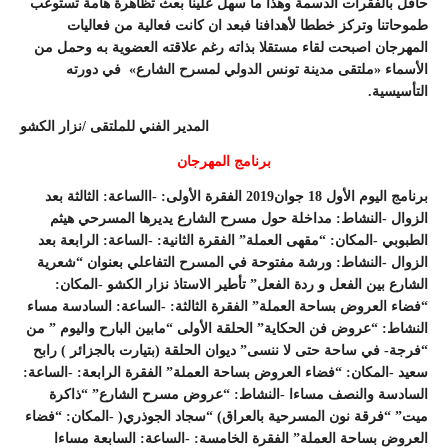
حافل
بالفقرات
الدسمة
وهذا
ما
سهل
علينا
ﺑﻌﺚ
ﺗﻈﺎﻫﺮﺓ
ﻫﺎﻣﺔ
تستوعب
طموحاتنا
وتركز
خططا
لأهدافنا
فبعد
ان
كانت
فعالية
من
فعاليات
المهرجان
اصبحت
لقاء
مستقلا
بذاته
رغم
علاقته
العضوية
به
وحمل
من
الأسماء
«
ﻣﻠﺘﻘﻰ
ﻣﺪﻳﻨﺔ
ﺗﻮﻧﺲ
ﺍﻟﺪﻭﻟﻲ
ﻟﻤﺴﺮﺡ
ﺍﻟﺸﺎﺭﻉ
»
ﻓﻲ
ﺩﻭﺭﺗﻪ
ﺍﻟﺘﺄﺳﻴﺴﻴﺔ
.
المدير
الفني
للملتقى
/
نزار
الكشو
برنامج المهرجان
ﺑﺮﻧﺎﻣﺞ ﺍﻟﻴﻮﻡ ﺍﻷﻭﻝ 18 ﺟﻮﺍﻥ2019
ﺍﻟﻔﻘﺮﺓ ﺍﻷﻭﻟﻰ: -ﺍﺍﻟﺴﺎﻋﺔ: ﺍﻟﺜﺎﻟﺜﺔ ﺑﻌﺪ
ﺍﻟﺰﻭﺍﻝ -ﺍﻟﻨﺸﺎﻁ: ﻣﺪﺍﺧﻠﺔ ﺣﻮﻝ ﻣﺴﺮﺡ ﺍﻟﺸﺎﺭﻉ يديرها المسرحي هيثم
الطبوبي -ﺍﻟﻤﻜﺎﻥ: “ﻣﻘﻬﻰ ﺍﻟﻌﻤﻠﺔ” ﺍﻟﻔﻘﺮﺓ ﺍﻟﺜﺎﻧﻴﺔ: -ﺍﻟﺴﺎﻋﺔ: ﺍﻟﺮﺍﺑﻌﺔ ﺑﻌﺪ
ﺍﻟﺰﻭﺍﻝ -ﺍﻟﻨﺸﺎﻁ: ﻭﺭﺷﺔ ﻣﻔﺘﻮﺣﺔ ﻓﻲ ﺍﻟﻤﺴﺮﺡ ﺍﻟﺘﻔﺎﻋﻠﻲ ﺑﻌﻨﻮﺍﻥ “ﺷﻌﺮﻳﺔ
ﺍﻟﺸﺎﺭﻉ ﺑﻴﻦ ﺍﻟﻔﻌﻞ ﻭ ﺭﺩﺓ ﺍﻟﻔﻌﻞ” تأطير الاستاذ نزار الكشو -ﺍﻟﻤﻜﺎﻥ:
“ﻓﻀﺎء ﺍﻟﻌﺮﻭﺽ ﺑﺴﺎﺣﺔ ﺍﻟﻌﻤﻠﺔ” ﺍﻟﻔﻘﺮﺓ ﺍﻟﺜﺎﻟﺜﺔ: -ﺍﻟﺴﺎﻋﺔ: ﺍﻟﺴﺎﺩﺳﺔ ﻣﺴﺎء
ﺍﻟﻨﺸﺎﻁ: “ﻋﺮﻭﺽ ﻓﻦ ﺍﻟﺤﻜﺎﻳﺔ” ﺍﻟﺤﻠﻘﺔ ﺍﻷﻭﻟﻰ “ﻣﺎﺑﻴﻦ ﺍﻟﺒﺎﺭﺡ ﻭﺍﻟﻴﻮﻡ ” ﻣﻦ
“ﻓﺮﺟﺔ- ﻓﻲ ﺳﺎﺣﺔ ﺣﺘﻰ ﻻ ﻧﻨﺴﻰ” ﺩﻳﻮﺍﻥ ﺍﻟﺤﻠﻘﺔ (ﺑﺘﻴﺎﺭﺕ ﺑﺎﻟﺠﺰﺍﺋﺮ ) ﺭﺍﺑﺢ
ﺳﻌﻴﺪ -ﺍﻟﻤﻜﺎﻥ: “ﻓﻀﺎء ﺍﻟﻌﺮﻭﺽ ﺑﺴﺎﺣﺔ ﺍﻟﻌﻤﻠﺔ” ﺍﻟﻔﻘﺮﺓ ﺍﻟﺮﺍﺑﻌﺔ: -ﺍﻟﺴﺎﻋﺔ:
ﺍﻟﺴﺎﺩﺳﺔ ﻭﺍﻟﻨﺼﻒ ﻣﺴﺎءﺍ -ﺍﻟﻨﺸﺎﻁ: “ﻋﺮﻭﺽ ﻣﺴﺮﺡ ﺍﻟﺸﺎﺭﻉ” “ﺫﺍﻛﺮﺓ
ﻣﻴﺖ” “ﻓﺮﻗﺔ ﻧﻮﻥ ﺍﻟﻤﺴﺮﺣﻴﺔ ﺑﺎﻟﻌﺮﺍﻕ) “ﺳﺠﺎﺩ ﺍﻟﺠﻮﺫﺭﻱ( -ﺍﻟﻤﻜﺎﻥ: “ﻓﻀﺎء
ﺍﻟﻌﺮﻭﺽ ﺑﺴﺎﺣﺔ ﺍﻟﻌﻤﻠﺔ” ﺍﻟﻔﻘﺮﺓ ﺍﻟﺨﺎﻣﺴﺔ: -ﺍﻟﺴﺎﻋﺔ: ﺍﻟﺴﺎﺑﻌﺔ ﻣﺴﺎءﺍ