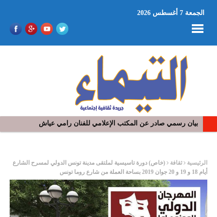
الجمعة 7 أغسطس 2026
في افتتاح مهرجان بومخلوف الدولي: رؤوف ماهر يتالق و يشد الجمهور 
ر
الرئيسية
ثقافة
(خاص) دﻭﺭﺓ تاﺳﻴﺴﻴﺔ ﻟﻤﻠﺘﻘﻰ ﻣﺪﻳﻨﺔ ﺗﻮﻧﺲ ﺍﻟﺪﻭﻟﻲ ﻟﻤﺴﺮﺡ ﺍﻟﺸﺎﺭﻉ
ﺃﻳﺎﻡ 18 ﻭ 19 ﻭ 20 جوان 2019 ﺑﺴﺎﺣﺔ ﺍﻟﻌﻤﻠﺔ من ﺷﺎﺭﻉ ﺭﻭﻣﺎ ﺗﻮﻧﺲ