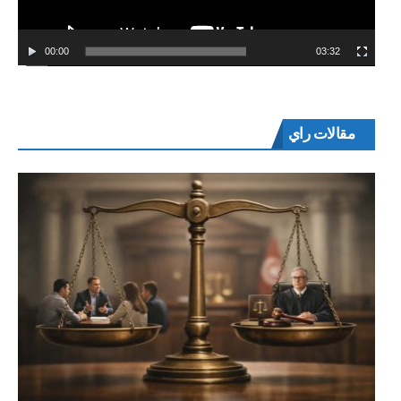
00:00
03:32
مقالات راي