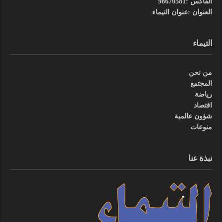
الفاكس :98670581
العنوان :عنوان التيماء
التيماء
من نحن
المجتمع
رياضة
اقتصاد
شؤون عالمية
منوعات
نبذة عنا