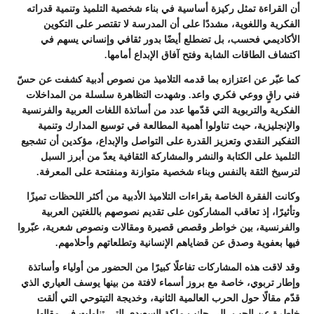
أن القراءة تمثل ركيزة أساسية في بناء شخصية التلميذ وتنمية قدراته
الفكرية واللغوية، مشددًا على أن المدرسة لا تقتصر على التكوين
الأكاديمي فحسب، بل تضطلع أيضًا بدور ثقافي وإنساني يسهم في
اكتشاف الطاقات الشابة وفتح آفاق الإبداع أمامها.
كما عبّر عن اعتزازه بما قدمه التلاميذ من نصوص أدبية كشفت عن حسّ
فني راقٍ ووعي فكري واعد. وشهدت التظاهرة سلسلة من المداخلات
الفكرية والتربوية التي قدّمها عدد من أساتذة اللغات العربية والفرنسية
والإنجليزية، حيث تناولوا أهمية المطالعة في توسيع المدارك وتنمية
التفكير النقدي وتعزيز القدرة على التواصل والإبداع، مؤكدين أن تشجيع
التلميذ على الكتابة والنشر والمشاركة الثقافية يعدّ من أبرز السبل
لترسيخ الثقة بالنفس وبناء شخصية متوازنة ومنفتحة على المعرفة.
وكانت الفقرة الخاصة بقراءات التلاميذ الأدبية من أكثر اللحظات تميزًا
وتأثيرًا، إذ تعاقب المشاركون على تقديم نصوصهم باللغتين العربية
والفرنسية، بين خواطر وقصص قصيرة ومقالات ونصوص شعرية، عبّروا
فيها بعفوية وصدق عن قضاياهم الإنسانية وتطلعاتهم وأحلامهم.
وقد لاقت هذه المشاركات تفاعلًا كبيرًا من الحضور من أولياء وأساتذة
وإطار تربوي، خاصة مع بروز أسماء لافتة من بينها يوسف العياري الذي
قدّم مقالًا حول الحرب العالمية الثانية، وخديجة التيتوحي التي ألقت
خاطرة عن الحب، إلى جانب ملكة السعيدي التي تناولت في مقالها