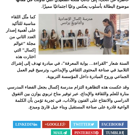
موضوع البطالة بأسلوب يعكس وعيًا اجتماعيًا مميزًا.
كما مثّل اللقاء
مناسبة للتأكيد
على أهمية إصدار
العدد الثاني من
مجلة “عوالم
إكسال” التي
اختارت هذه
السنة شعار “القراءة… بوابة المعرفة”، في مبادرة تهدف إلى إشراك
التلاميذ في صناعة المحتوى الثقافي والإبداعي، وترسيخ قيم العمل
الجماعي وروح المبادرة داخل المؤسسة التربوية.
وقد عكست هذه التظاهرة التزام مدرسة إكسال بجعل الفضاء المدرسي
منارة للعلم والثقافة والإبداع، عبر توفير مناخ تربوي يوازن بين التفوق
الدراسي والانفتاح على الفنون والآداب، في تجربة تؤمن بأن الكلمة
الواعية قادرة على صناعة المستقبل وبناء جيل قارئ ومبدع.
LINKEDIN
GOOGLE+
TWITTER
FACEBOOK
MAIL
PINTEREST
TUMBLR