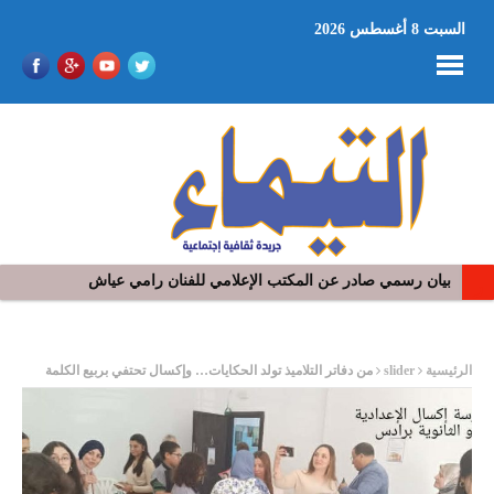
السبت 8 أغسطس 2026
بيان رسمي صادر عن المكتب الإعلامي للفنان رامي عياش
في افتتاح مهرجان بومخلوف الدولي: رؤوف ماهر يتالق و يشد الجمهور 
ر
الرئيسية
slider
من دفاتر التلاميذ تولد الحكايات… وإكسال تحتفي بربيع الكلمة