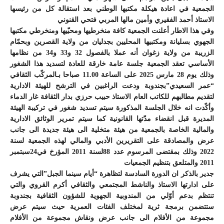
الجمعية في اعادة هيكلة مكتبها الوطني بعد استقالة كل من رئيسها
الاستاذ أحمد الفقيري وأمين مالها المربي فتحي القنوني
وفي هذا الاطار أعلنت الجمعية كافة منخرطيها ومحبّيها ومنخرطي مكتبها
الجهوي بسليانة ومكتبيها المحليين بجدليان من ولاية القصرين وبحمّام
الزريبة من ولاية زغوان أنه عملا بالفصول 32 و33 و34 من نظامها
الأساسي تعقد الجمعية جلسة عامة خارقة للعادة لتسديد هذا الشغور
وذلك يوم 28 مارس 2025 على الساعة 11.00 صباحا بـالمركّب الثقافي
“عمر السعيدي”بجندوبة ودعت الراغبين في الترشح للهيئة الادارية
لتقديم مطالبهم للكاتب العام الاستاذ حبيب حرزي بدار الثقافة غار الدماء
وأكّدت انه خلال الجلسة المذكورة سيتم تسديد شغور في تركيبة الهيئة
المديرة قبل انقضاء مدّتها القانونية كما سيتم تمرير الوثائق الادارية
والمالية الخاصة بالجمعية من هيئة متخلية الى هيئة جديدة الى جانب
عرض والمصادقة على التقريرين الأدبي والمالي لهذه الجمعية لسنة
2022 وذلك بمقتضى المرسوم عدد 88لسنة 2011 المؤرخ في24سبتمبر
2011 والمتلعق بتنظيم الجمعيات
جدير بالذكر ان الدورة السادسة لتظاهرة “أيام سينما الجبل”التي يشرف
على ادارتها الاستاذ والناشط المجتمعي والثقافي أكرم القروي والتي
تنتظم بدعم أوّلي من المندوبية الجهوية للشؤون الثقافية بجندوبة
ستتضمن برمجة ثرية لمختلف الفئات العمرية حيث سيتم عرض
مجموعة من الأفلام الى جانب عرض ونقاش مجموعة من الأفلام