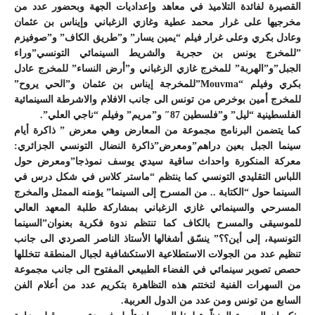
القصيرة لفائدة التلاميذ في معاهد وإعداديات الجهة وبحضور عدد من
مخرجيها على غرار محمد عطية وغازي الزغباني وإيناس بن عثمان
وعادل بكري وعلى غرار فيلم “يمين يسار” و”طريق الكاف” و”صوفيزم
”للمخرج يونس بن حجرية والشريط السينمائي التونسي”وراء
الجبل”و”الهربة” للمخرج غازي الزغباني و”أرض النساء” للمخرج عادل
بكري وفيلم “Mouvma”للمخرجة إيناس بن عثمان و”الحي يروح”
للمخرج أمين بوخرص من تونس الى جانب الافلام والاشرطة السينمائية
الفلسطينية “ليل” و”فلسطين 87″ و”مريم” وفيلم “ناجي العلي”.
كما يتضمن البرنامج مجموعة من المعارض وهي معرض ” ذاكرة أيام
سينما الجبل بعين دراهم”ومعرض”ذاكرة النضال التونسي الجزائري:
معركة المنكورة واحداث ساقية سيدي يوسف نموذجا”ومعرض حول
اللباس التقليدي التونسي كما ينتظم “ماستر كلاس في شكل درس في
السينما حول “الكتابة .. من المسرح إلى السينما” يؤمنه الممثل والمخرج
المسرحي والسينمائي غازي الزغباني بمشاركة طلبة المعهد العالي
للموسيقى والمسرح بالكاف كما تنتظم ندوة فكرية بعنوان”السينما
التونسية، إلى أين؟؟” ينسّق أشغالها الأستاذ الناصر الصردي الى جانب
تنظيم عدد من الجولات الاستطلاعية الاستكشافية لجبال المنطقة تتخللها
حصص تصوير سينمائي في الفضاء الطبيعي المفتوح الى جانب مجموعة
من السهرات الفنية لتختتم هذه التظاهرة بتكريم عدد من أعلام الفن
السابع من تونس ومن عدد من الدول العربية.