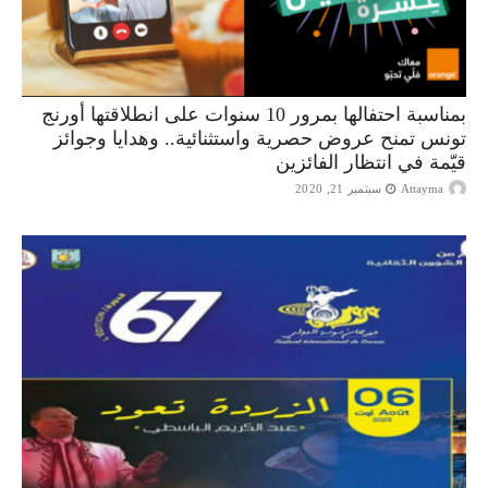
بمناسبة احتفالها بمرور 10 سنوات على انطلاقتها أورنج
تونس تمنح عروض حصرية واستثنائية.. وهدايا وجوائز
قيّمة في انتظار الفائزين
Attayma
سبتمبر 21, 2020