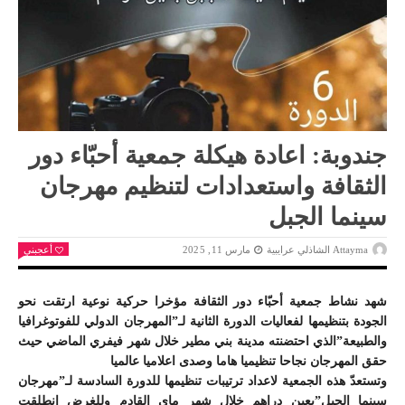
جندوبة: اعادة هيكلة جمعية أحبّاء دور
الثقافة واستعدادات لتنظيم مهرجان
سينما الجبل
Attayma الشاذلي عرايبية
مارس 11, 2025
أعجبني
شهد نشاط جمعية أحبّاء دور الثقافة مؤخرا حركية نوعية ارتقت نحو
الجودة بتنظيمها لفعاليات الدورة الثانية لـ”المهرجان الدولي للفوتوغرافيا
والطبيعة”الذي احتضنته مدينة بني مطير خلال شهر فيفري الماضي حيث
حقق المهرجان نجاحا تنظيميا هاما وصدى اعلاميا عالميا
وتستعدّ هذه الجمعية لاعداد ترتيبات تنظيمها للدورة السادسة لـ”مهرجان
سينما الجبل”بعين دراهم خلال شهر ماي القادم وللغرض انطلقت