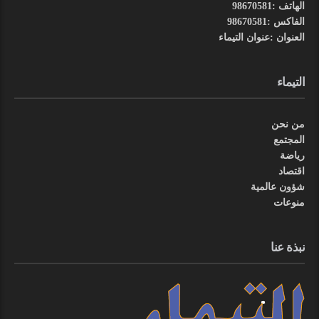
الهاتف :98670581
الفاكس :98670581
العنوان :عنوان التيماء
التيماء
من نحن
المجتمع
رياضة
اقتصاد
شؤون عالمية
منوعات
نبذة عنا