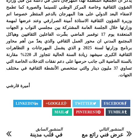
يذكر ان الجمعية المنظّمة لهذا المهرجان تأمل في دعمه من قبل وزارة
الشؤون الثقافية وخاصة المركز الوطني للسينما والصورة كما تطمح
لاضفاء البعد الدولي على هذا المهرجان بالدعم المنتظر خصوصا انم
وزيرة الشؤون الثقافية الاستاذة أمينة الصرارفي وعند عرضها لمهمة
وزارتها خلال الجلسة العامة المشتركة بين مجلسي النواب و الجهات
المنعقدة يوم 17 نوفمبر الماضي بشّرت الفاعلين الثقافيين وهياكل
المجتمع المدني ان محور العمل الثقافي والذي يعدّ من أهم محاور
برنامج وزارتها لسنة 2025 و الذي يشمل المهرجانات و التظاهرات
الثقافية الكبرى سيشهد زيادة السنة الحالية تتجاوز الـ 220% مقارنة
بالسنة الماضية الى جانب حرصها على دعم نفقات التدخلات الخاصة التي
تساوي 37 مليون دينار والتي ستخصص الأنشطة الثقافية في مختلف
الجهات.
أميرة قارشي
LINKEDIN
GOOGLE+
TWITTER
FACEBOOK
MAIL
PINTEREST
TUMBLR
المنشور التالي
المنشور السابق
عرض فني رائع مع
في قلب مدينة