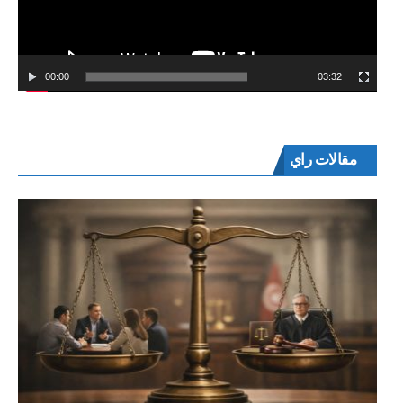
00:00
03:32
مقالات راي