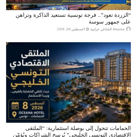
“الزردة تعود”.. فرجة تونسية تستعيد الذاكرة وتراهن
على جمهور سوسة
Attayma الشاذلي عرايبية
أغسطس 06, 2026
الحمامات تتحول إلى بوصلة استثمارية: “الملتقى
الاقتصادي التونسي الخليجي” يُرسخ الشراكات ويُؤمّن