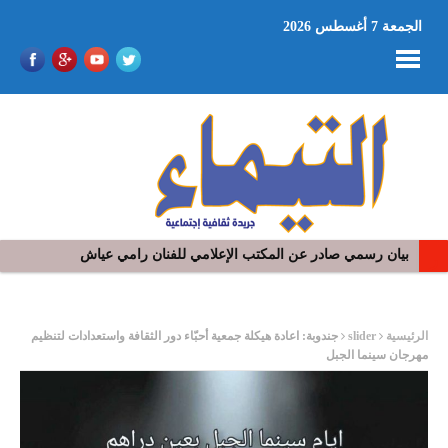
الجمعة 7 أغسطس 2026
بيان رسمي صادر عن المكتب الإعلامي للفنان رامي عياش
في افتتاح مهرجان بومخلوف الدولي: رؤوف ماهر يتالق و يشد الجمهور 
ر
الرئيسية
slider
جندوبة: اعادة هيكلة جمعية أحبّاء دور الثقافة واستعدادات لتنظيم
مهرجان سينما الجبل