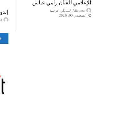
الإعلامي للفنان رامي عياش
Attayma الشاذلي عرايبية
إندو
أغسطس 03, 2026
ayma
ص