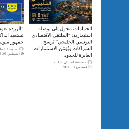
الحمامات تتحول إلى بوصلة
“الزردة تعود
استثمارية: “الملتقى الاقتصادي
تستعيد الذا
التونسي الخليجي” يُرسخ
جمهور سوس
الشراكات ويُؤمّن الاستثمارات
Attayma الشاذلي عرايبية
أغسطس 06, 2026
العابرة للحدود
Attayma الشاذلي عرايبية
أغسطس 04, 2026