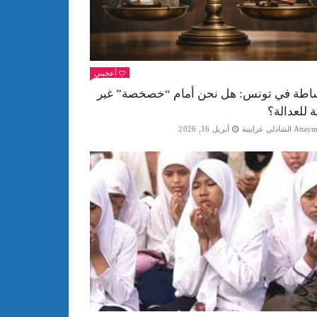
أعجبني
اطة في تونس: هل نحن أمام “خصخصة” غير
ة للعدالة؟
Att الشاذلي عرايبية
أبريل 16, 2026