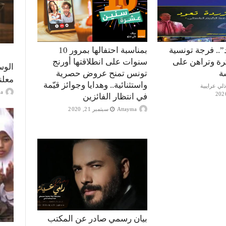
”.. فرجة تونسية
بمناسبة احتفالها بمرور 10
كرة وتراهن على
سنوات على انطلاقتها أورنج
الوس
ة
تونس تمنح عروض حصرية
معلن
واستثنائية.. وهدايا وجوائز قيّمة
ayma
في انتظار الفائزين
Attayma
سبتمبر 21, 2020
بيان رسمي صادر عن المكتب