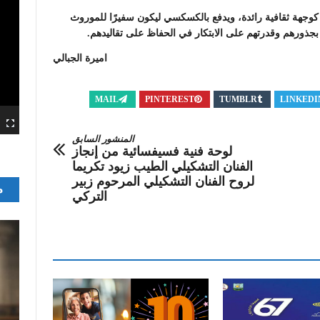
لتعزيز مكانة تونس كوجهة ثقافية رائدة، ويدفع بالكسكسي ليكون سفيرًا للموروث
بجذورهم وقدرتهم على الابتكار في الحفاظ على تقاليدهم.
اميرة الجبالي
MAIL
PINTEREST
TUMBLR
LINKEDI
المنشور السابق
لوحة فنية فسيفسائية من إنجاز
الفنان التشكيلي الطيب زيود تكريما
لروح الفنان التشكيلي المرحوم زبير
م
التركي