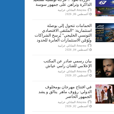
الذاكرة وتراهن على جمهور سوسة
Attayma الشاذلي عرايبية
أغسطس 06, 2026
الحمامات تتحول إلى بوصلة
استثمارية: “الملتقى الاقتصادي
التونسي الخليجي” يُرسخ الشراكات
ويُؤمّن الاستثمارات العابرة للحدود
Attayma الشاذلي عرايبية
أغسطس 04, 2026
بيان رسمي صادر عن المكتب
الإعلامي للفنان رامي عياش
Attayma الشاذلي عرايبية
أغسطس 03, 2026
في افتتاح مهرجان بومخلوف
الدولي: رؤوف ماهر يتالق و يشد
الجمهور الحاضر
Attayma الشاذلي عرايبية
أغسطس 02, 2026