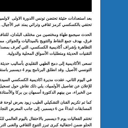
تحتفي بالكسكسي كرمز ثقافي وتراثي يمتد عبر الأجيال.
الحدث سيجمع طهاة ومختصين من مختلف البلدان، للتنا
فرق، بهدف جمع النقاط والتتويج بالميداليات والجوائز، مما 
التظاهرة بإشراف أكاديمية الكسكسي، التي تُعرف بمصداقي
التقنيات الحديثة ومتطلبات الأسواق المحلية والدولية.
تسعى الأكاديمية إلى دمج الطهي التقليدي بأساليب حديثة 
التونسي الأصيل. وقد انطلق البرنامج يوم 4 ديسمبر باستقبال الضيوف ولجان التحكيم، يتبعه اجتماع تنظيمي وسهرة ترحيبية.
: الدورة 24 للمعرض الجامعي تحت
عبد الستار الخليفي: مهم جدا أن يتو
طريقك إلى التميّز”
الملتقى الدولي الحسين بوزيان للم
في اليوم الثاني، عقدت مديرة اكاديمية الكسكسي السيدة 
الجامعي بوجودي أو بدونه
للإعلان عن تفاصيل الأولمبياد، يلي ذلك نقاش حول تسجي
من الخبراء، من بينهم الدكتورة أسمهان بن بركا والأستاذة 
كما تم تكريم الفنان التشكيلي الطيب زيود بعرض لوحة ف
المسابقات ابتداءً من 6 ديسمبر، إلى جانب المعرض التجاري الذي يتيح للحرفيين فرصة عرض منتجاتهم التقليدية.
تختتم الفعاليات يوم 9 ديسمبر بالاحتفال 
الحلو ضمن احتفالية كبرى تبرز التنوع الثقافي والغنى التر