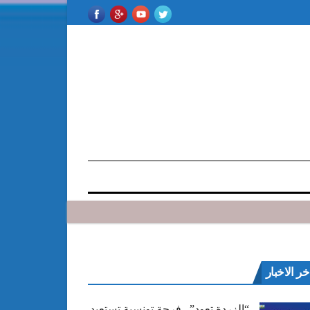
خر الاخبار
“الزردة تعود”.. فرجة تونسية تستعيد