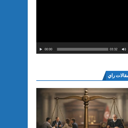
00:00
03:32
قالات راي