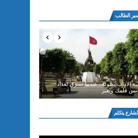
نبر الطالب
ية الأداب بمنوبة.. عندما تسرق بغداد
نس قلمك وتعبر
ل
لشارع يتكلم
و