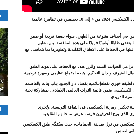
م
بعد استعدادات حثيثة تحتضن تونس االدورة الاولى لاولمبياد الكسكسي 2024 من 4 إلى 10 ديسمبر، في تظاهرة عالمية
فس في أصناف متنوعة من الطهي، سواء بصفة فردية أو ضمن
يضفي طابعًا أولمبيًا فريدًا على هذه المنافسة. يتم تنظيم
تها في الحفاظ على الاطباق التقليدية وتطويرها بما يتماشى مع
تراعي الجوانب البيئية والزراعية، مع الحفاظ على هوية الطبق
اصل
سرح
المسرح الجامعي يقود رواده إلى الملتقيات
كل
لطيفة خيري نقطةإعلامية بفضاء دار الجدود بباب بنات بالعاصمة
الدولية…التجربة العمانية نموذجا
تو
ل الكسكسي ضمن قائمة التراث العالمي اللامادي، بمشاركة نخبة
منية الدريدي.
نية تعكس رمزية الكسكسي في الثقافة التونسية. وتُجرى
مشغ
ا
الفيدي
باليوم العالمي للكسكسي في نزل بمدينة الحمامات، حيث سيُقدَّم طبق الكسكسي
اثي لتونس.