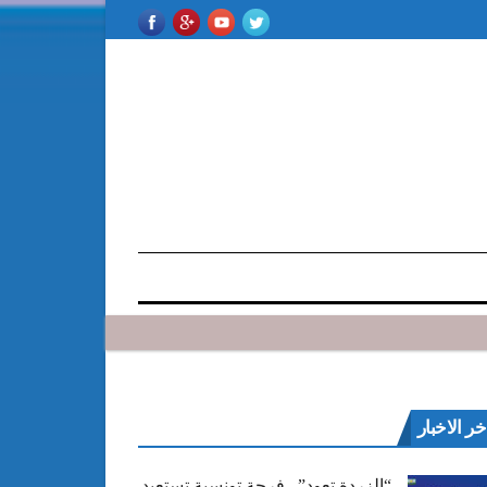
خر الاخبار
“الزردة تعود”.. فرجة تونسية تستعيد