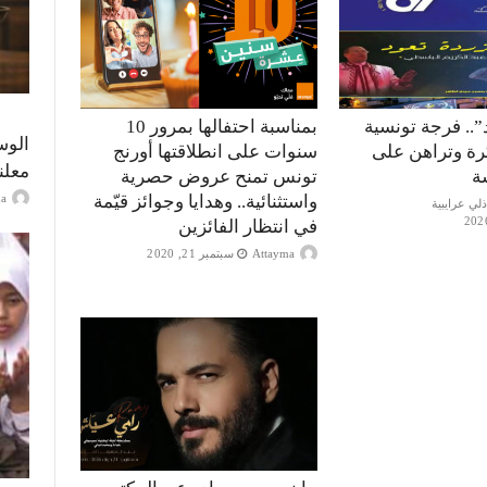
”.. فرجة تونسية
بمناسبة احتفالها بمرور 10
الوس
كرة وتراهن على
سنوات على انطلاقتها أورنج
معلن
ة
تونس تمنح عروض حصرية
واستثنائية.. وهدايا وجوائز قيّمة
ayma
في انتظار الفائزين
Attayma
سبتمبر 21, 2020