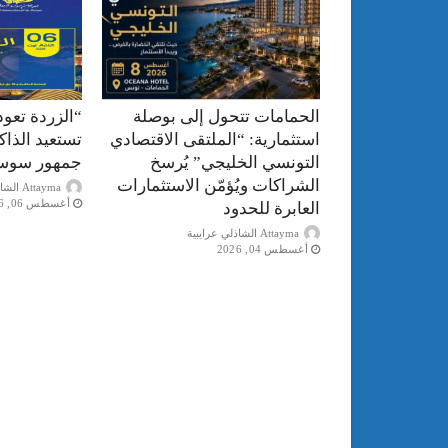
الحمامات تتحول إلى بوصلة
“الزردة تعود
استثمارية: “الملتقى الاقتصادي
تستعيد الذا
التونسي الخليجي” يُرسخ
جمهور سوس
الشراكات ويُؤمّن الاستثمارات
Attayma الشاذلي عرايبية
أغسطس 06, 2026
العابرة للحدود
Attayma الشاذلي عرايبية
أغسطس 04, 2026