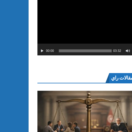
00:00
03:32
قالات راي