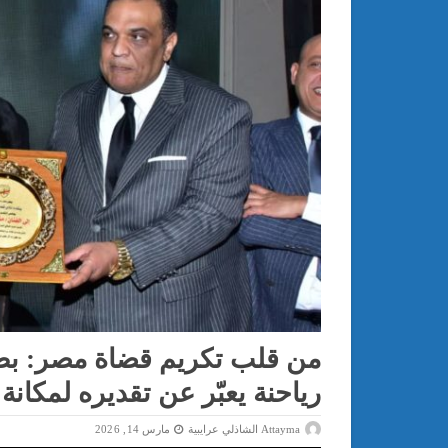
من قلب تكريم قضاة مصر: بطل
رياحنة يعبّر عن تقديره لمكانة
Attayma الشاذلي عرايبية
مارس 14, 2026