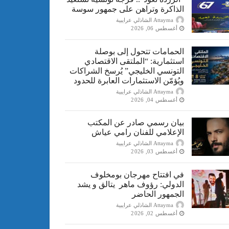
الذاكرة وتراهن على جمهور سوسة
Attayma الشاذلي عرايبية
أغسطس 06, 2026
الحمامات تتحول إلى بوصلة
استثمارية: “الملتقى الاقتصادي
التونسي الخليجي” يُرسخ الشراكات
ويُؤمّن الاستثمارات العابرة للحدود
Attayma الشاذلي عرايبية
أغسطس 04, 2026
بيان رسمي صادر عن المكتب
الإعلامي للفنان رامي عياش
Attayma الشاذلي عرايبية
أغسطس 03, 2026
في افتتاح مهرجان بومخلوف
الدولي: رؤوف ماهر يتالق و يشد
الجمهور الحاضر
Attayma الشاذلي عرايبية
أغسطس 02, 2026