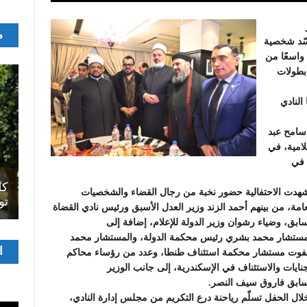
م
جسّد شخصية
 واسعًا من
بطولات
النادي
سامح عبد
امية، في
 في
اصل
سرح
المسرح الجامعي يقود رواده إلى الملتقيات
كل
هدت الاحتفالية حضور نخبة من رجال القضاء والشخصيات
الدولية…التجربة العمانية نموذجا
تو
عامة، من بينهم أحمد الزند وزير العدل الأسبق ورئيس نادي القضاة
سابق، وضياء رشوان وزير الدولة للإعلام، إضافة إلى
مستشار محمد بشري رئيس محكمة الدولة، والمستشار محمد
مشغ
ا
وت مستشار محكمة استئناف طنطا، وعدد من رؤساء محاكم
الفيدي
جنايات والاستئناف في الإسكندرية، إلى جانب الوزير
سابق فاروق سيف النصر.
لال الحفل تسلّم رياحنة درع التكريم من مجلس إدارة النادي،