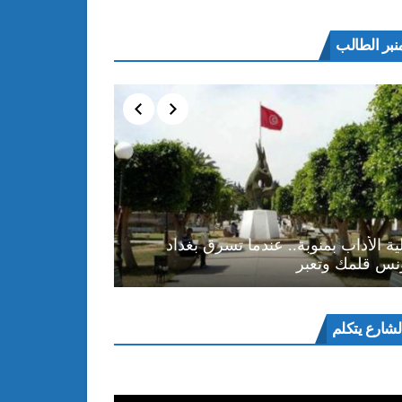
نبر الطالب
ية الأداب بمنوبة.. عندما تسرق بغداد
نس قلمك وتعبر
ل
لشارع يتكلم
و