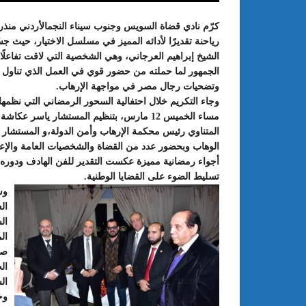
كرّم نادي قضاة السويس وجنوب سيناء النجمالأردني منذر
رياحنة تقديرًا لأدائه المميز في مسلسل الاختيار، حيث 
الشيخ إبراهيم العرجاني، وهي الشخصية التي لاقت تفاعلًا
الجمهور لما حملته من حضور قوي في العمل الذي تناول 
وتضحيات رجال مصر في مواجهة الإرهاب.
وجاء التكريم خلال احتفالية السحور الرمضاني التي نظمها 
مساء الخميس 12 مارس، بتنظيم المستشار ياسر عكاشة
المتناوي رئيس محكمة الإرهاب وأمن الدولة،و المستشار 
الوهاب وبحضور عدد من القضاة والشخصيات العامة والإعل
أجواء رمضانية مميزة عكست التقدير للفن الهادف ودوره
: الدورة 24 للمعرض الجامعي تحت
عبد الستار الخليفي: مهم جدا أن يتو
تسليط الضوء على القضايا الوطنية.
طريقك إلى التميّز”
الملتقى الدولي الحسين بوزيان للم
وش
الجامعي بوجودي أو بدونه
ال
ال
ال
صف
ال
ال
وخ