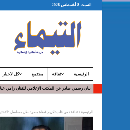
السبت 8 أغسطس 2026
الرئيسية
ثقافة
مجتمع
كل لاخبار
بيان رسمي صادر عن المكتب الإعلامي للفنان رامي عي
في افتتاح مهرجان بومخلوف الدولي: رؤوف ماهر يتالق
ر
الرئيسية
ثقافة
من قلب تكريم قضاة مصر: بطل مسلسل “الاختيار” ا