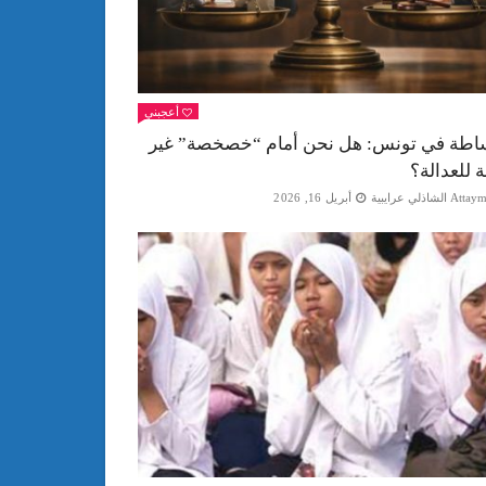
أعجبني
اطة في تونس: هل نحن أمام “خصخصة” غير
ة للعدالة؟
Att الشاذلي عرايبية
أبريل 16, 2026