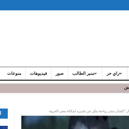
راي حر
منبر الطالب
صور
فيديوهات
منوعات
اش
 و يشد الجمهور الحاضر
لفنان منذر رياحنة يعبّر عن تقديره لمكانة مصر العربية
ا