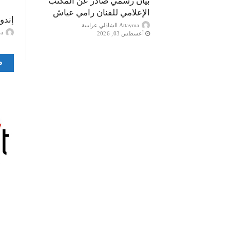
بيان رسمي صادر عن المكتب
الإعلامي للفنان رامي عياش
إندو
Attayma الشاذلي عرايبية
ayma
أغسطس 03, 2026
ص