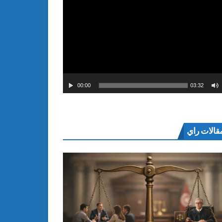
00:00
03:32
قالات راي