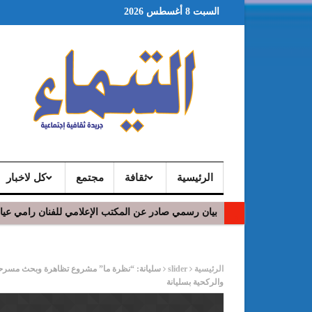
السبت 8 أغسطس 2026
الرئيسية
ثقافة
مجتمع
كل لاخبار
بيان رسمي صادر عن المكتب الإعلامي للفنان رامي عي
ر
الرئيسية
slider
سليانة: “نظرة ما” مشروع تظاهرة وبحث مسرحي لف
والركحية بسليانة