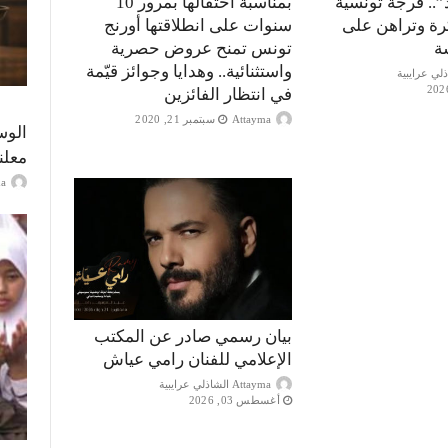
”.. فرجة تونسية
بمناسبة احتفالها بمرور 10
كرة وتراهن على
سنوات على انطلاقتها أورنج
ة
تونس تمنح عروض حصرية
واستثنائية.. وهدايا وجوائز قيّمة
في انتظار الفائزين
Attayma
سبتمبر 21, 2020
الوس
معلن
ayma
بيان رسمي صادر عن المكتب
الإعلامي للفنان رامي عياش
Attayma الشاذلي عرايبية
أغسطس 03, 2026