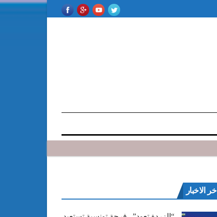
خر الاخبار
“الزردة تعود”.. فرجة تونسية تستعيد