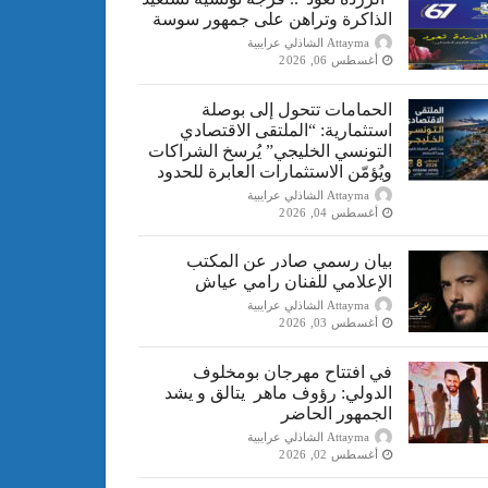
الذاكرة وتراهن على جمهور سوسة
Attayma الشاذلي عرايبية
أغسطس 06, 2026
الحمامات تتحول إلى بوصلة
استثمارية: “الملتقى الاقتصادي
التونسي الخليجي” يُرسخ الشراكات
ويُؤمّن الاستثمارات العابرة للحدود
Attayma الشاذلي عرايبية
أغسطس 04, 2026
بيان رسمي صادر عن المكتب
الإعلامي للفنان رامي عياش
Attayma الشاذلي عرايبية
أغسطس 03, 2026
في افتتاح مهرجان بومخلوف
الدولي: رؤوف ماهر يتالق و يشد
الجمهور الحاضر
Attayma الشاذلي عرايبية
أغسطس 02, 2026