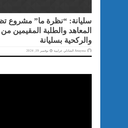
سليانة: “نظرة ما” مشروع تظ
المعاهد والطلبة المقيمين من 
والركحية بسليانة
Attayma الشاذلي عرايبية
نوفمبر 19, 2024