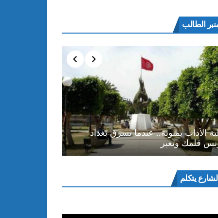
نبر الطالب
ية الأداب بمنوبة.. عندما تسرق بغداد
نس قلمك وتعبر
ل
لشارع يتكلم
و