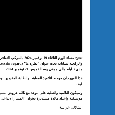
تفتتح مساء اليوم الثلاثاء
: الدورة 24 للمعرض الجامعي تحت
عبد الستار الخليفي: مهم جدا أن يتو
مدى 3 ايام والى موفى يوم الخميس 21 نوفمبر 2024.
طريقك إلى التميّز”
الملتقى الدولي الحسين بوزيان للم
الجامعي بوجودي أو بدونه
هذا المهرجان موجه لتلاميذ المعاهد والطلبة المقيمين 
فيه.
وسيكون التلاميذ والطلبة على موعد مع ثلاثة عروض مس
موسيقية واعداد مائدة مستديرة بعنوان “المسار الابداعي 
الشاذلي عرايبية