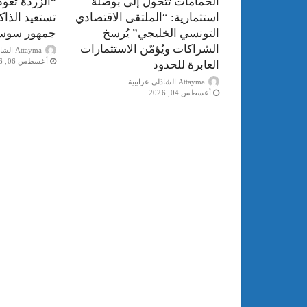
الحمامات تتحول إلى بوصلة
“الزردة تعود
استثمارية: “الملتقى الاقتصادي
تستعيد الذا
التونسي الخليجي” يُرسخ
جمهور سوس
الشراكات ويُؤمّن الاستثمارات
Attayma الشاذلي عرايبية
أغسطس 06, 2026
العابرة للحدود
Attayma الشاذلي عرايبية
أغسطس 04, 2026