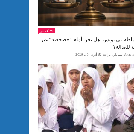
أعجبني
اطة في تونس: هل نحن أمام “خصخصة” غير
ة للعدالة؟
Att الشاذلي عرايبية
أبريل 16, 2026