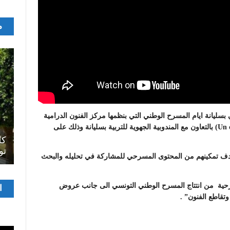
م
 19 نوفمبر 2024 بالمركب الثقافي بسليانة ايام المسرح الوطني التي بنظمها مركز الفنون الدرامية
والركحية بسليانة تحت عنوان “نظرة ما” (Un certain regard) بالتعاون مع المندوبية الجهوية للتربية بسليانة وذلك على
اصل
سرح
المسرح الجامعي يقود رواده إلى الملتقيات
كل
الدولية…التجربة العمانية نموذجا
تو
بهدف تمكينهم من المحتوى المسرحي للمشاركة في تحليله والبحث
مشغ
رحية من انتتاج المسرح الوطني التونسي الى جانب عروض
ا
الفيدي
وتقاطع الفنون” .