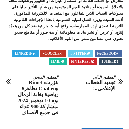
تتعارض مع الآداب العامة أو استعمال عبارات أو الظهور بوضعيات مخلة
بالأخلاق الحميدة أو منافية للقيم المجتمعية من شأنها التأثير سلبا على
سلوكيات الشباب الذين يتفاعلون مع المنصات الالكترونية المذكورة،
أذنت السيدة وزيرة العدل للنيابة العمومية باتخاذ الإجراءات القانونية
اللازمة للتصدي لهذه الممارسات، وفتح أبحاث جزائية ضد كل من يتعمّد
إنتاج، أو عرض أو نشر بيانات معلوماتية أو بث صور أو مقاطع فيديو
تحتوي على مضامين تمس من القيم الأخلاقية.
LINKEDIN
GOOGLE+
TWITTER
FACEBOOK
MAIL
PINTEREST
TUMBLR
المنشور التالي
المنشور السابق
تجديد الخطاب
بنزرت: Rimel
الإعلامي..!
Challeng تظاهرة
رياضية بغابة الرمال
يوم 10 توفمبر 2024
بمشاركة 900 عداء
في جميع الاصناف