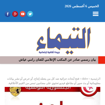
الخميس 6 أغسطس 2026
بيان رسمي صادر عن المكتب الإعلامي للفنان رامي عياش
ر
الرئيسية
slider
فتح أبحاث جزائية ضد كل من يتعمّد إنتاج، أو عرض أو نشر بيانات
معلوماتية أو بث صور أو مقاطع فيديو تحتوي على مضامين تمس من القيم الأخلاقية.