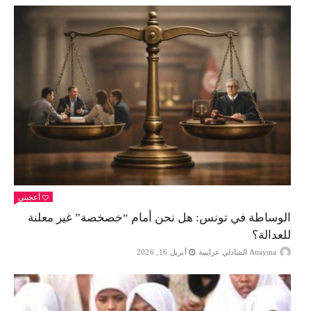
أعجبني
الوساطة في تونس: هل نحن أمام “خصخصة” غير معلنة
للعدالة؟
Attayma الشاذلي عرايبية
أبريل 16, 2026