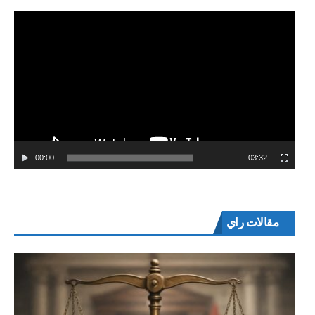
00:00
03:32
مقالات راي