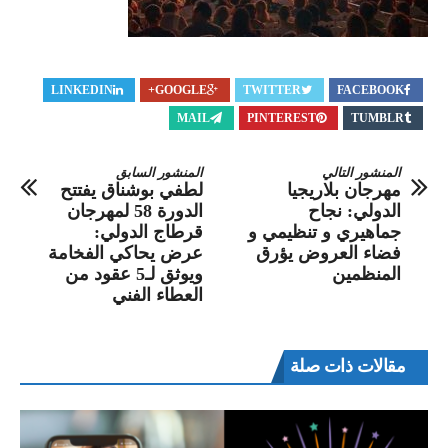
LINKEDIN
GOOGLE+
TWITTER
FACEBOOK
MAIL
PINTEREST
TUMBLR
المنشور التالي
المنشور السابق
مهرجان بلاريجيا
لطفي بوشناق يفتتح
الدولي: نجاح
الدورة 58 لمهرجان
جماهيري و تنظيمي و
قرطاج الدولي:
فضاء العروض يؤرق
عرض يحاكي الفخامة
المنظمين
ويوثق لـ5 عقود من
العطاء الفني
مقالات ذات صلة