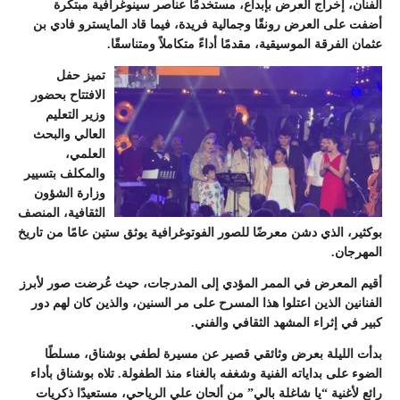
الفنان، إخراج العرض بإبداع، مستخدمًا عناصر سينوغرافية مبتكرة
أضفت على العرض رونقًا وجمالية فريدة، فيما قاد المايسترو فادي بن
عثمان الفرقة الموسيقية، مقدمًا أداءً متكاملاً ومتناسقًا.
تميز حفل
الافتتاح بحضور
وزير التعليم
العالي والبحث
العلمي،
والمكلف بتسيير
وزارة الشؤون
الثقافية، المنصف
بوكثير، الذي دشن معرضًا للصور الفوتوغرافية يوثق ستين عامًا من تاريخ
المهرجان.
أقيم المعرض في الممر المؤدي إلى المدرجات، حيث عُرضت صور لأبرز
الفنانين الذين اعتلوا هذا المسرح على مر السنين، والذين كان لهم دور
كبير في إثراء المشهد الثقافي والفني.
بدأت الليلة بعرض وثائقي قصير عن مسيرة لطفي بوشناق، مسلطًا
الضوء على بداياته الفنية وشغفه بالغناء منذ الطفولة. تلاه بوشناق بأداء
رائع لأغنية “يا شاغلة بالي” من ألحان علي الرياحي، مستعيدًا ذكريات