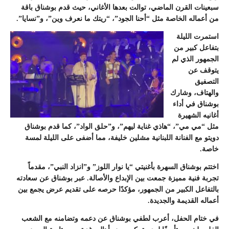
سبعينات القرن الماضي، توالت بعدها الأغاني، حيث قدم بوشناق باقة
من أعماله الخاصة مثل “أحنا الجود”، “ريتك ما نعرف وين”، و”نسايا”.
استمرت الليلة
بتفاعل كبير من
الجمهور الذي لم
يتوقف عن
التصفيق
والهتاف، وشارك
بوشناق في أداء
أغانيه الشهيرة
مثل “مي مي”، “هاذي غناية ليهم”، و”حلق الواد”، كما قدم بوشناق
دويتو مع الفنانة اللبنانية مشلين خليفة، مما أضفى على الليلة لمسة
خاصة.
اختتم بوشناق السهرة بأغنيتي “يا نوار اللوز” و”انزاد النبي”، مقدماً
تجربة فنية مميزة جمعت بين الإبداع والأصالة. عبر بوشناق عن سعادته
بالتفاعل الكبير من الجمهور، مؤكدًا حرصه على تقديم عرض يجمع بين
أعماله القديمة والجديدة.
في ختام الحفل، أعرب لطفي بوشناق عن دعمه وتضامنه مع الشعب