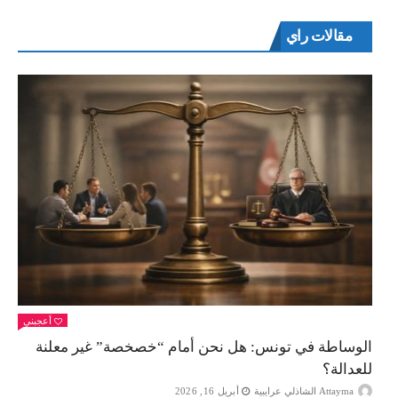
مقالات راي
أعجبني
الوساطة في تونس: هل نحن أمام “خصخصة” غير معلنة
للعدالة؟
Attayma الشاذلي عرايبية
أبريل 16, 2026