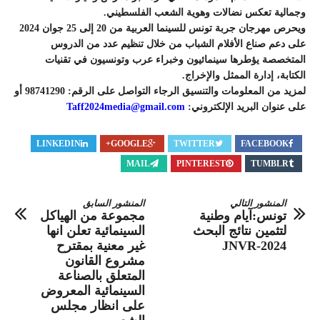
وجمالية تعكس نضالات وهوية الشعب الفلسطيني.
ويحرص مهرجان جربة تونس للسينما العربية من 20 إلى 25 جوان 2024
على دعم صناع الأفلام الشباب من خلال تنظيم عدد من الدروس
المتخصصة يؤطرها سينمائيون وخبراء عرب وتونسيون في تقنيات
الكتابة، إدارة الممثل والإخراج.
لمزيد من المعلومات والتنسيق الرجاء التواصل على الرقم: 98741290 أو
على عنوان البريد الإلكتروني:
Taff2024media@gmail.com
LINKEDIN
GOOGLE+
TWITTER
FACEBOOK
MAIL
PINTEREST
TUMBLR
المنشور التالي
المنشور السابق
تونس:آيام وطنية
مجموعة من الهياكل
لتثمين نتائج البحث
السينمائية تعلن انها
JNVR-2024
غير معنية بمقترح
مشروع القانون
المتعلق بالصناعة
السينمائية المعروض
على انظار مجلس