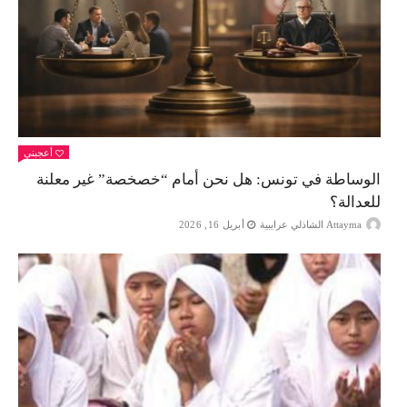
أعجبني
الوساطة في تونس: هل نحن أمام “خصخصة” غير معلنة
للعدالة؟
Attayma الشاذلي عرايبية
أبريل 16, 2026