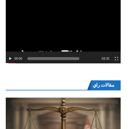
00:00
03:32
مقالات راي