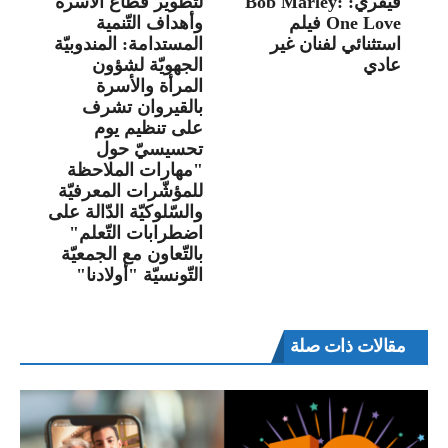
فيفري: Bob Marley:
لتطوير قطاع الأسرة
One Love فيلم
وأهداف التّنمية
استثنائي لفنان غير
المستدامة: المندوبيّة
عادي
الجهويّة لشؤون
المرأة والأسرة
بالقيروان تشرف
على تنظيم يوم
تحسيسيّ حول
"مهارات الملاحظة
للمؤشّرات المعرفيّة
والسّلوكيّة الدّالة على
اضطرابات التّعلم"
بالتّعاون مع الجمعيّة
التّونسيّة "أولادنا"
مقالات ذات صلة