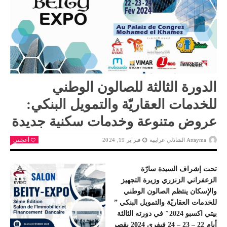
الدورة الثالثة للصالون الوطني
للخدمات العقاريّة والتمويل البنكي:
عروض متنوعة وخدمات سكنية جديدة
Attayma الشاذلي عرايبية
فبراير 19, 2024
أعجبني
تحت إشراف السيدة سارّة
الزعفراني الزنزري وزيرة التجهيز
والإسكان ينتظم الصالون الوطني
للخدمات العقاريّة والتمويل البنكي ”
بيتي اكسبو 2024″ في دورته الثالثة
أيام 22 – 23 – 24 فيفري 2024 بقصر