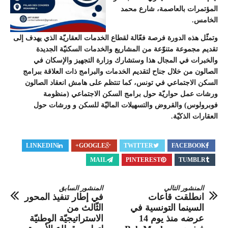
المؤتمرات بالعاصمة، شارع محمد
الخامس.
وتمثّل هذه الدورة فرصة فعّالة لقطاع الخدمات العقاريّة الذي يهدف إلى
تقديم مجموعة متنوّعة من المشاريع والخدمات السكنيّة الجديدة
والخبرات في المجال هذا وستشارك وزارة التجهيز والإسكان في
الصالون من خلال جناح لتقديم الخدمات والبرامج ذات العلاقة ببرامج
السكن الاجتماعي في تونس، كما تنتظم على هامش انعقاد الصالون
ورشات عمل حواريّة حول برامج السكن الاجتماعي (منظومة
فوبرولوس) والقروض والتسهيلات الماليّة للسكن و ورشات حول
العقارات الذكيّة.
LINKEDIN
GOOGLE+
TWITTER
FACEBOOK
MAIL
PINTEREST
TUMBLR
المنشور التالي
المنشور السابق
انطلقت قاعات
في إطار تنفيذ المحور
السينما التونسية في
الثّالث من
عرضه منذ يوم 14
الاستراتيجيّة الوطنيّة