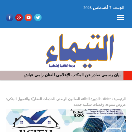
الجمعة 7 أغسطس 2026
بيان رسمي صادر عن المكتب الإعلامي للفنان رامي عياش
في افتتاح مهرجان بومخلوف الدولي: رؤوف ماهر يتالق و يشد الجمهور 
ر
الرئيسية
slider
الدورة الثالثة للصالون الوطني للخدمات العقاريّة والتمويل البنكي:
عروض متنوعة وخدمات سكنية جديدة