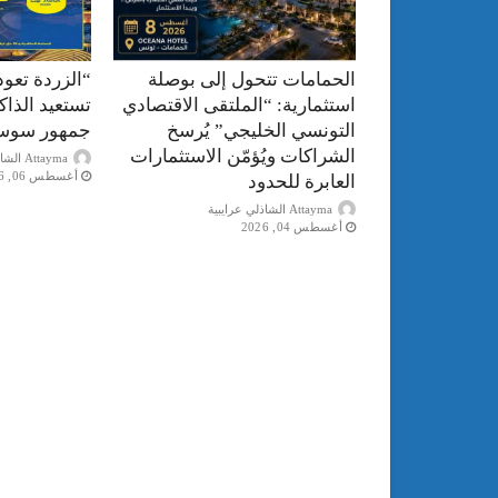
الحمامات تتحول إلى بوصلة
“الزردة تعود
استثمارية: “الملتقى الاقتصادي
تستعيد الذا
التونسي الخليجي” يُرسخ
جمهور سوس
الشراكات ويُؤمّن الاستثمارات
Attayma الشاذلي عرايبية
أغسطس 06, 2026
العابرة للحدود
Attayma الشاذلي عرايبية
أغسطس 04, 2026