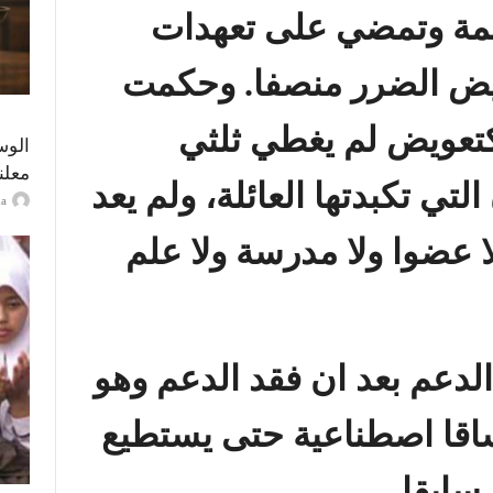
مة وتمضي على تعهدات
ويض الضرر منصفا.
وحكمت
كتعويض لم يغطي ثلثي
الوس
معلن
تي تكبدتها العائلة، ولم يعد
ayma
ا عضوا ولا مدرسة ولا علم
دعم بعد ان فقد الدعم وهو
اقا اصطناعية حتى يستطيع
سابقا
..