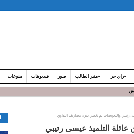
راي حر
منبر الطالب
صور
فيديوهات
منوعات
اش
 و يشد الجمهور الحاضر
سى رتيبي والتعويضات لم تغطي ديون مصاريف التداوي
ا
عائلة التلميذ عيسى رتيبي