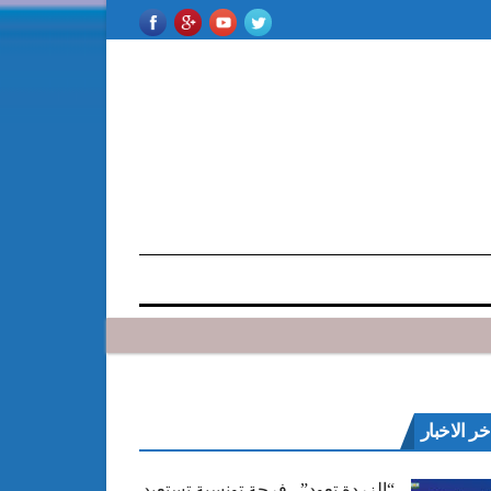
خر الاخبار
“الزردة تعود”.. فرجة تونسية تستعيد