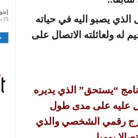
إندو
ل الذي يصبو اليه في حياته
ayma
 له ولعائلته الاتصال على
ص
نامج
“
يستحق
”
الذي يديره
 عليه على مدى طول
درج رقمي الشخصي والذي
تصالا يوميا
.