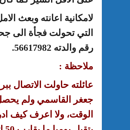
لامكانية اعانته وبعث الام
التي تحولت فجأة الى جحيم
رقم والدته
56617982.
ملاحظة
:
عائلته حاولت الاتصال ببر
جعغر القاسمي ولم يحصل
الوقت، ولا اعرف كيف ا
يتقبل يوميا ما يقارب
50
ا