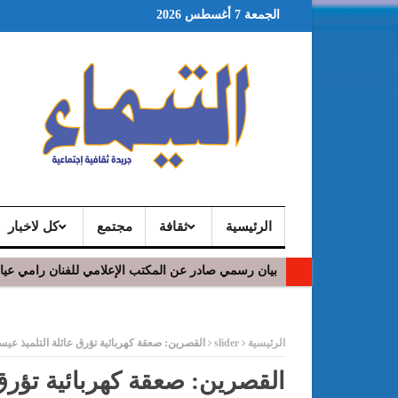
الجمعة 7 أغسطس 2026
الرئيسية
ثقافة
مجتمع
كل لاخبار
بيان رسمي صادر عن المكتب الإعلامي للفنان رامي عي
في افتتاح مهرجان بومخلوف الدولي: رؤوف ماهر يتالق
ر
الرئيسية
slider
القصرين: صعقة كهربائية تؤرق عائلة التلميذ عي
القصرين: صعقة كهربائية تؤرق 