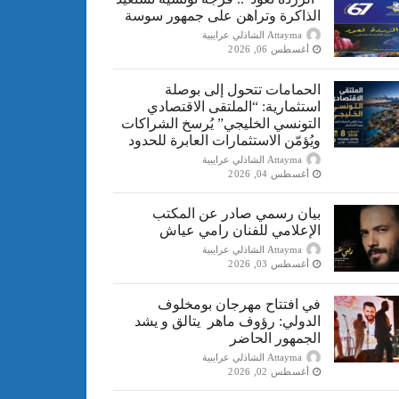
الذاكرة وتراهن على جمهور سوسة
Attayma الشاذلي عرايبية
أغسطس 06, 2026
الحمامات تتحول إلى بوصلة
استثمارية: “الملتقى الاقتصادي
التونسي الخليجي” يُرسخ الشراكات
ويُؤمّن الاستثمارات العابرة للحدود
Attayma الشاذلي عرايبية
أغسطس 04, 2026
بيان رسمي صادر عن المكتب
الإعلامي للفنان رامي عياش
Attayma الشاذلي عرايبية
أغسطس 03, 2026
في افتتاح مهرجان بومخلوف
الدولي: رؤوف ماهر يتالق و يشد
الجمهور الحاضر
Attayma الشاذلي عرايبية
أغسطس 02, 2026