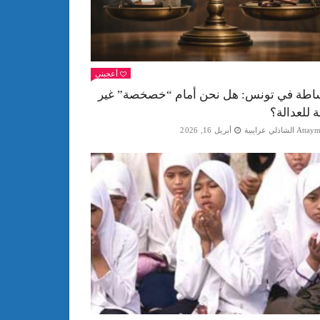
أعجبني
اطة في تونس: هل نحن أمام “خصخصة” غير
ة للعدالة؟
Att الشاذلي عرايبية
أبريل 16, 2026