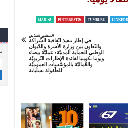
MAIL
PINTEREST
TUMBLR
LINKEDI
المنشور السابق
في إطار تنفيذ اتّفاقية الشّراكة
والتّعاون بين وزارة الأسرة والدّيوان
الوطني للحماية المدنيّة: عمليّة بيضاء
سج
ويوما تكوينيا لفائدة الإطارات التّربويّة
والعّماليّة بالمؤسّسات العموميّة
للطّفولة بسليانة