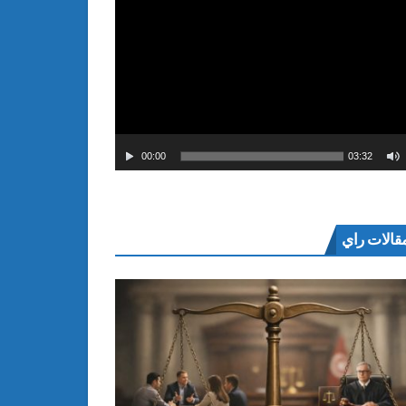
00:00
03:32
قالات راي