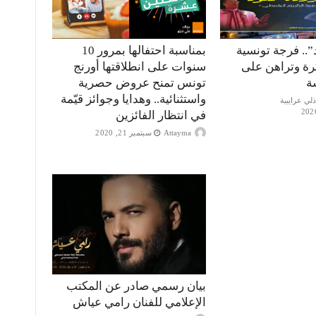
”.. فرجة تونسية
بمناسبة احتفالها بمرور 10
كرة وتراهن على
سنوات على انطلاقتها أورنج
ة
تونس تمنح عروض حصرية
واستثنائية.. وهدايا وجوائز قيّمة
في انتظار الفائزين
Attayma
سبتمبر 21, 2020
بيان رسمي صادر عن المكتب
الإعلامي للفنان رامي عياش