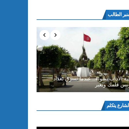
نبر الطالب
ية الأداب بمنوبة.. عندما تسرق بغداد
نس قلمك وتعبر
ل
لشارع يتكلم
و