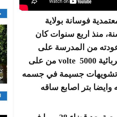
م
مدية فوسانة بولاية
ة، منذ اربع سنوات كان
عودته من المدرسة على
بائية
5000 volte
من على
اصل
سرح
المسرح الجامعي يقود رواده إلى الملتقيات
كل
ي تشويهات جسيمة في جسمه
الدولية…التجربة العمانية نموذجا
تو
وايضا بتر اصابع ساقه
مشغ
ا
الفيدي