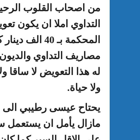
من اصحاب القلوب الرحي
التداوي املا ان يكون تع
المحكمة بـ
40
الف دينار 
مصاريف التداوي والديون ال
له هذا التعويض لا ساقا ول
ولا حياة
.
يحتاح عيسى رطيبي الى ال
مازال يأمل ان يستعمل س
على الاقل السير كما كان 