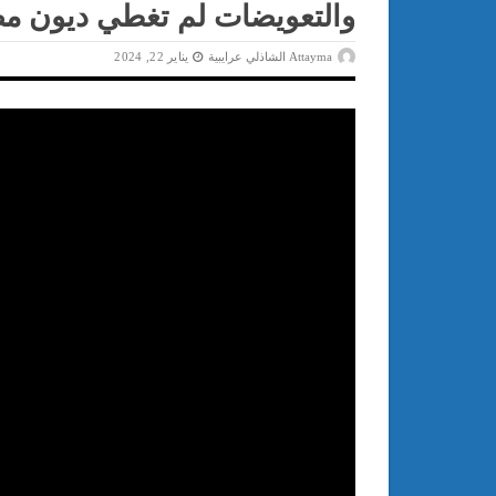
والتعويضات لم تغطي ديون مص
Attayma الشاذلي عرايبية
يناير 22, 2024