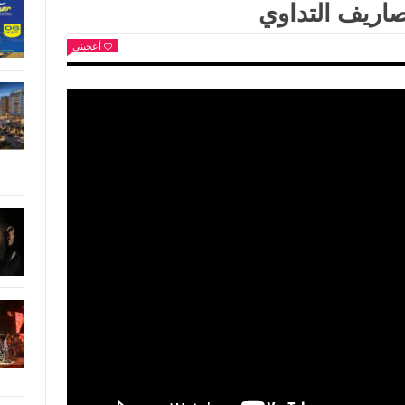
اريف التداوي
أعجبني