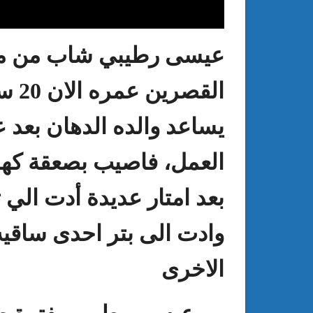
عيسى رطيبي شاب من معت
القصرين عمره الان
20
سن
يساعد والده الدهان بعد 
العمل، فاصيب بصعقة كهر
: الدورة 24 للمعرض الجامعي تحت
عبد الستار الخليفي: مهم جدا أن يتو
طريقك إلى التميّز”
الملتقى الدولي الحسين بوزيان للم
بعد امتار عديدة أدت ال
الجامعي بوجودي أو بدونه
وادت الى بتر احدى ساقيه 
الاخرى