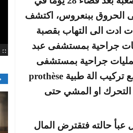
عبة بعد قضاء
28
يوما في
ى الحروق ببنعروس، اكتشف
ت ادت الى التهاب بقصبة
يات جراحية بمستشفى عبد
عمليات جراحية بمستشفى
ع تركيب الة طبية
prothèse
م
التحرك او المشي حتى
 عبأ حالته فتقترض المال