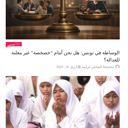
أعجبني
الوساطة في تونس: هل نحن أمام “خصخصة” غير معلنة
للعدالة؟
Attayma الشاذلي عرايبية
أبريل 16, 2026