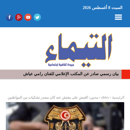
السبت 8 أغسطس 2026
بيان رسمي صادر عن المكتب الإعلامي للفنان رامي عياش
في افتتاح مهرجان بومخلوف الدولي: رؤوف ماهر يتالق و يشد الجمهور 
ر
الرئيسية
slider
مدنين: القبض على مفتش عنه كان مصدر تشكيات من المواطنين