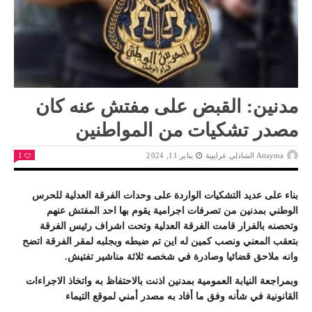
مدنين: القبض على مفتش عنه كان
مصدر تشكيات من المواطنين
Attayma الشاذلي عرايبية
يناير 11, 2024
1
بناء على عديد التشكيات الواردة على وحدات الفرقة العدلية للحرس
الوطني بمدنين من تصرفات اجرامية يقوم بها احد المفتش عنهم
وتحصنه بالفرار قامت الفرقة العدلية وتحت اشراف رئيس الفرقة
بتعقب المعني ونصب كمين له اين تم ضبطه وبجلبه لمقر الفرقة اتضح
وانه ملاحق قضائيا وصادرة في شخصه ثلاثة مناشير تفتيش.
وبمراجعة النيابة العمومية بمدنين اذنت بالاحتفاظ به واتخاذ الاجراءات
القانونية في شأنه وفق ما أفاد به مصدر أمني لموقع
التيماء