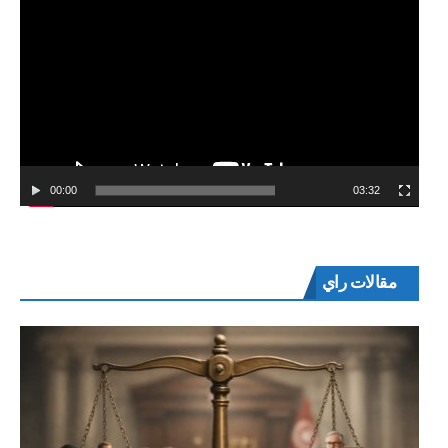
00:00
03:32
مقالات راي