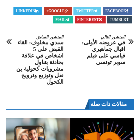
LINKEDIN
GOOGLE+
TWITTER
FACEBOOK
MAIL
PINTEREST
TUMBLR
المنشور التالي
المنشور السابق
في عروضه الأولى:
سيدي مخلوف: القاء
اقبال جماهيري
القبض على 5
قياسي على فيلم
اشخاص في علاقة
سوبر تونسي
بحادثة بتناول
مشروبات كحولية ين
نقل وتوزيع وترويج
الكحول
مقالات ذات صلة