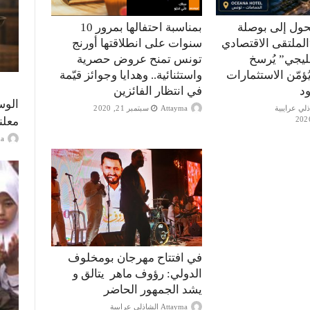
حول إلى بوصلة
بمناسبة احتفالها بمرور 10
الملتقى الاقتصادي
سنوات على انطلاقتها أورنج
ليجي” يُرسخ
تونس تمنح عروض حصرية
ؤمّن الاستثمارات
واستثنائية.. وهدايا وجوائز قيّمة
ود
في انتظار الفائزين
الوس
Attayma
سبتمبر 21, 2020
معلن
ayma
في افتتاح مهرجان بومخلوف
الدولي: رؤوف ماهر يتالق و
يشد الجمهور الحاضر
Attayma الشاذلي عرايبية