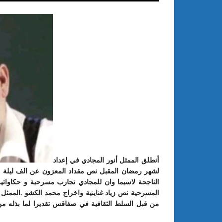
: الدورة 24 للمعرض الجامعي تحت
عبد الستار الخليفي: مهم جدا أن يتو
طريقك إلى التميّز”
الملتقى الدولي الحسين بوزيان للم
الجامعي بوجودي أو بدونه
أنطلق الممثل أنور المجادي في إعداد
لشهر رمضان المقبل نص مقداد المعزون عن الف ليلة و
الناجحة لاسيما وان للمجادي تجارب مسرحية و حكاواتي
المسرحية نص زياد غناينية واخراج محمد الكشو .الممثل أ
من قبل السلط الثقافية في صفاقس تقديرا لما بذله من