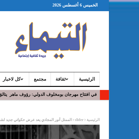
الخميس 6 أغسطس 2026
الرئيسية
ثقافة
مجتمع
كل لاخبار
في افتتاح مهرجان بومخلوف الدولي: رؤوف ماهر يتالق
ر
الرئيسية
slider
الممثل أنور المجادي يعد عرض حكواتي جديد لش