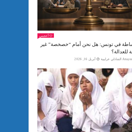
أعجبني
اطة في تونس: هل نحن أمام “خصخصة” غير
ة للعدالة؟
Att الشاذلي عرايبية
أبريل 16, 2026