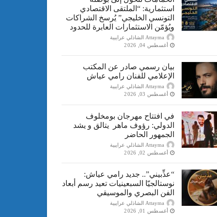
استثمارية: “الملتقى الاقتصادي
التونسي الخليجي” يُرسخ الشراكات
ويُؤمّن الاستثمارات العابرة للحدود
Attayma الشاذلي عرايبية
أغسطس 04, 2026
بيان رسمي صادر عن المكتب
الإعلامي للفنان رامي عياش
Attayma الشاذلي عرايبية
أغسطس 03, 2026
في افتتاح مهرجان بومخلوف
الدولي: رؤوف ماهر يتالق و يشد
الجمهور الحاضر
Attayma الشاذلي عرايبية
أغسطس 02, 2026
“​عذِّبيني”.. جديد رامي عياش:
نوستالجيّا السبعينيات تعيد رسم أبعاد
الفن البصري والموسيقي
Attayma الشاذلي عرايبية
أغسطس 01, 2026