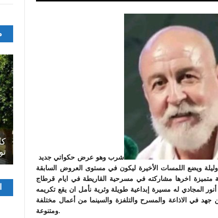
م
اصل
سرح
المسرح الجامعي يقود رواده إلى الملتقيات
كل
الدولية…التجربة العمانية نموذجا
تو
شرب وهو عرض حكواتي جديد
ليلة ويضع اللمسات الأخيرة ليكون في مستوى العروض السابقة
ة متميزة اخرها مشاركته في مسرحية القاريطة في ايام قرطاج
مشغ
ا
نور المجادي له مسيرة إبداعية طويلة وثرية نأمل ان يقع تكريمه
الفيدي
 جهد في الاذاعة والمسرح والتلفزة والسينما من أعمال مختلفة
ومتنوعة.