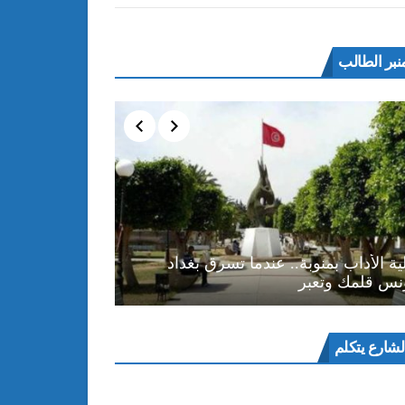
نبر الطالب
ية الأداب بمنوبة.. عندما تسرق بغداد
نس قلمك وتعبر
ل
لشارع يتكلم
و