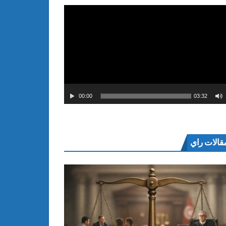
00:00
03:32
قالات راي