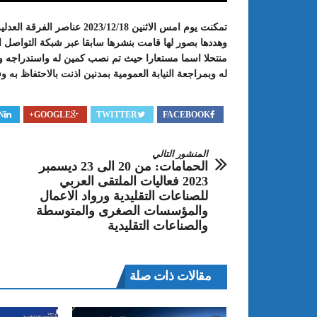
تمكنت يوم امس الاثنين 12/18
وهددها بصور لها قامت بنشرها سابقا عبر شبكة التواصل 
منتحلا اسما مستعارا حيث تم نصب كمين له واستدراجه و
له وبمراجعة النيابة العمومية بمدنين اذنت بالاحتفاظ به 
N
GOOGLE+
TWITTER
FACEBOOK
المنشور التالي
الحمامات: من 20 الى 23 ديسمبر
: الدورة 24 للمعرض الجامعي تحت
عبد الستار الخليفي: مهم جدا أن يتو
2023 فعاليات الملتقى العربي
طريقك إلى التميّز”
الملتقى الدولي الحسين بوزيان للم
للصناعات التقليدية ورواد الاعمال
الجامعي بوجودي أو بدونه
والمؤسسات الصغرى والمتوسطة
والصناعات التقليدية
مقالات ذات صلة