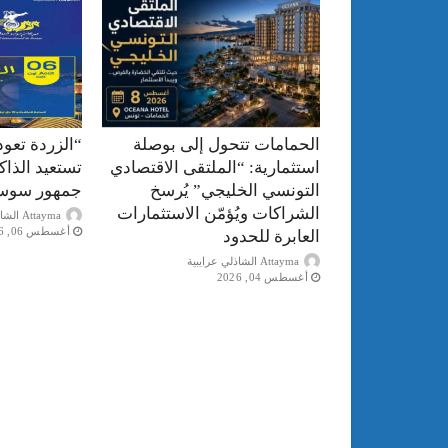
الحمامات تتحول إلى بوصلة
“الزردة تعود
استثمارية: “الملتقى الاقتصادي
تستعيد الذا
التونسي الخليجي” يُرسخ
جمهور سوس
الشراكات ويُؤمّن الاستثمارات
Attayma الشاذلي عرايبية
أغسطس 06, 2026
العابرة للحدود
Attayma الشاذلي عرايبية
أغسطس 04, 2026