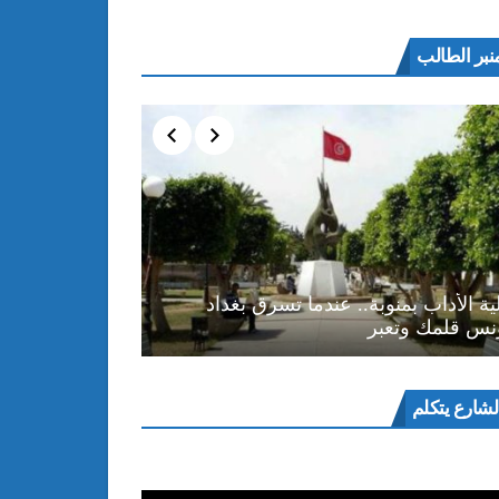
نبر الطالب
ية الأداب بمنوبة.. عندما تسرق بغداد
نس قلمك وتعبر
ل
لشارع يتكلم
و