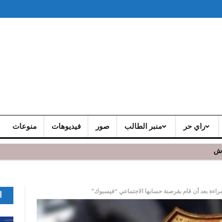
راي حر
منبر الطالب
صور
فيديوهات
منوعات
اش
مراءة بعد أن قام بقرصنة حسابها الاجتماعي “فيسبوك”
ا