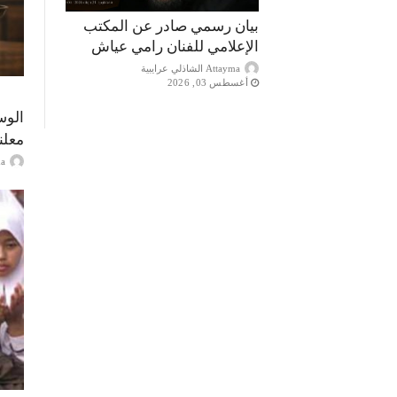
بيان رسمي صادر عن المكتب
الإعلامي للفنان رامي عياش
Attayma الشاذلي عرايبية
أغسطس 03, 2026
الوس
معلن
ayma