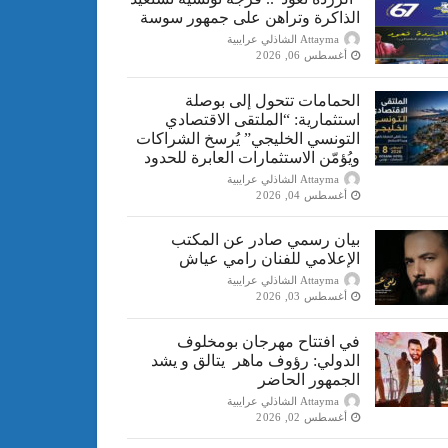
الذاكرة وتراهن على جمهور سوسة
Attayma الشاذلي عرايبية
أغسطس 06, 2026
الحمامات تتحول إلى بوصلة
استثمارية: “الملتقى الاقتصادي
التونسي الخليجي” يُرسخ الشراكات
ويُؤمّن الاستثمارات العابرة للحدود
Attayma الشاذلي عرايبية
أغسطس 04, 2026
بيان رسمي صادر عن المكتب
الإعلامي للفنان رامي عياش
Attayma الشاذلي عرايبية
أغسطس 03, 2026
في افتتاح مهرجان بومخلوف
الدولي: رؤوف ماهر يتالق و يشد
الجمهور الحاضر
Attayma الشاذلي عرايبية
أغسطس 02, 2026