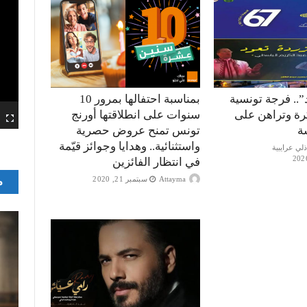
”.. فرجة تونسية
بمناسبة احتفالها بمرور 10
كرة وتراهن على
سنوات على انطلاقتها أورنج
ة
تونس تمنح عروض حصرية
واستثنائية.. وهدايا وجوائز قيّمة
في انتظار الفائزين
Attayma
سبتمبر 21, 2020
م