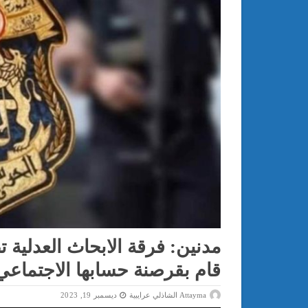
مدنين: فرقة الابحاث العدلية 
قام بقرصنة حسابها الاجتماع
Attayma الشاذلي عرايبية
ديسمبر 19, 2023