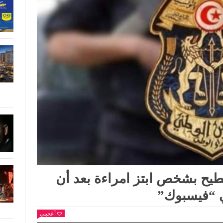
تطيح بشخص ابتز امراءة بعد أن
ي “فيسبوك”
أعجبني