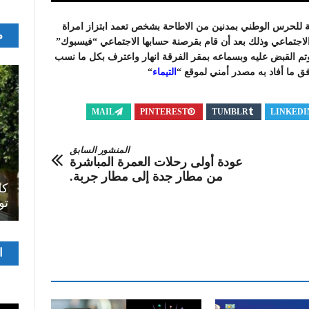
2023/ عناصر الفرقة العدلية للحرس الوطني بمدنين من الاطاحة بشخص تعمد ابتزاز امراة
م
الاجتماعي وذلك بعد أن قام بقرصنة حسابها الاجتماعي “فيسبوك”
تم القبض عليه وبسماعه بمقر الفرقة انهار واعترف بكل ما نسب
وفق ما أفاد به مصدر أمني لموقع “
التيماء
“
MAIL
PINTEREST
TUMBLR
LINKEDI
المنشور السابق
عودة أولى رحلات العمرة المباشرة
اصل
من مطار جدة إلى مطار جربة.
سرح
المسرح الجامعي يقود رواده إلى الملتقيات
كل
الدولية…التجربة العمانية نموذجا
تو
مشغ
ا
الفيدي