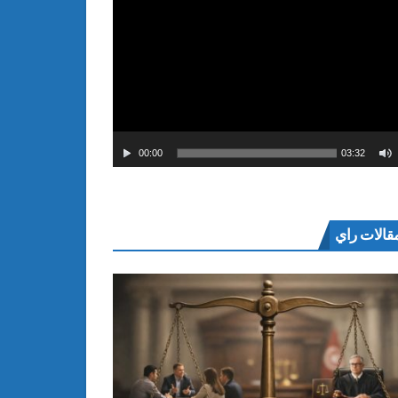
00:00
03:32
قالات راي