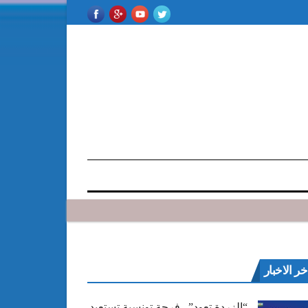
خر الاخبار
“الزردة تعود”.. فرجة تونسية تستعيد