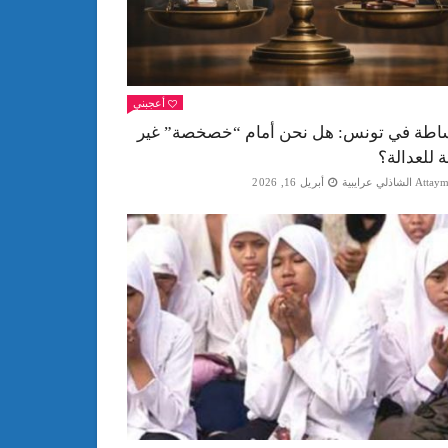
أعجبني
اطة في تونس: هل نحن أمام “خصخصة” غير
ة للعدالة؟
Att الشاذلي عرايبية
أبريل 16, 2026