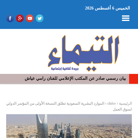
الخميس 6 أغسطس 2026
في افتتاح مهرجان بومخلوف الدولي: رؤوف ماهر يتالق و يشد الجمهور 
ر
الرئيسية
slider
الموارد البشرية السعودية تطلق النسخة الأولى من المؤتمر الدولي
لسوق العمل