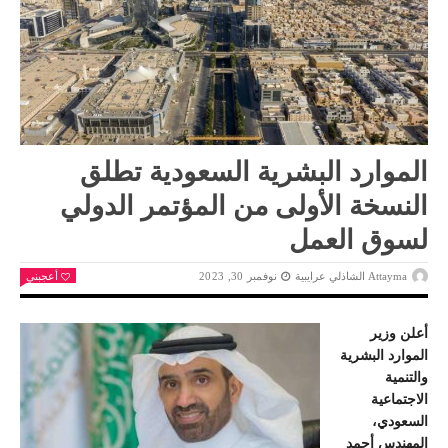
الموارد البشرية السعودية تطلق
النسخة الأولى من المؤتمر الدولي
لسوق العمل
Attayma الشاذلي عرايبية
نوفمبر 30, 2023
أعجبني
أعلن وزير
الموارد البشرية
والتنمية
الاجتماعية
السعودي،
المهندس أحمد