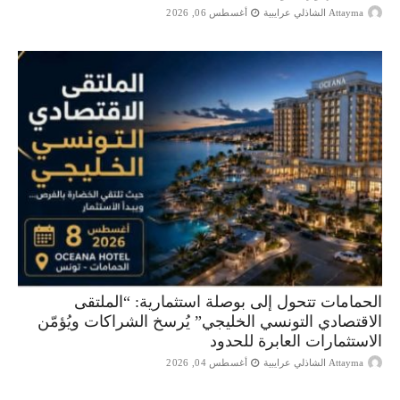
Attayma الشاذلي عرايبية
أغسطس 06, 2026
الحمامات تتحول إلى بوصلة استثمارية: “الملتقى
الاقتصادي التونسي الخليجي” يُرسخ الشراكات ويُؤمّن
الاستثمارات العابرة للحدود
Attayma الشاذلي عرايبية
أغسطس 04, 2026