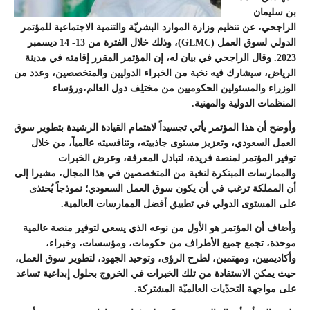
بن سليمان
الراجحي، عن تنظيم وزارة الموارد البشريّة والتنمية الاجتماعية للمؤتمر
الدولي لسوق العمل (GLMC)، وذلك خلال الفترة من 13- 14 ديسمبر
2023. وقال الراجحي في بيان له، إن المؤتمر المقرر إقامته في مدينة
الرياض، سيشارك فيه نخبة من الخبراء الدوليين والمتخصصين، وعدد من
الوزراء والمسئولين الحكوميين من مختلِف دول العالم،ورؤساء
المنظمات الدولية والمهنية.
وأوضح أن هذا المؤتمر يأتي تجسيداً لاهتمام القيادة الرشيدة بتطوير سوق
العمل السعودي، وتعزيز مستوى جاذبيته، وتنافسيته عالمياً، من خلال
توفير المؤتمر لمنصة فريدة، لتبادل المعرفة، وعرض الخبرات
والممارسات المبتكرة لنخبة من المتخصصين في هذا المجال، مشيرا إلى
أن المملكة ترغب في أن يكون سوق العمل السعودي؛ نموذجاً يُحتذى
على المستوى الدولي في تطبيق أفضل الممارسات العالمية.
وأضاف أن المؤتمر هو الأول من نوعه الذي يسعى لتوفير منصة عالمية
موحدة، تجمع جميع الأطراف من حكومات، ومؤسسات، وخبراء،
وأكاديميين، ومهتمين، لطرح الرؤى، وتوحيد الجهود، لتطوير سوق العمل،
حيث يمكن الاستفادة من تلك الخبرات في الخروج بحلول إبداعية تساعد
على مواجهة التحدّيات العالميّة المشتركة.