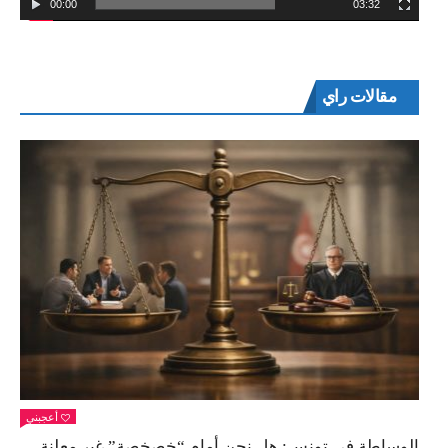
00:00
03:32
مقالات راي
أعجبني
الوساطة في تونس: هل نحن أمام “خصخصة” غير معلنة