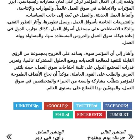
ولفت إلى أن أعمال المؤتمر تركز على ثمان مسارات رئيسية،هي: أبرز
المؤثرات والاتجاهات في سوق العمل عالمياً، والمهارات والإنتاجية،
وأنماط العمل الحديثة، والعمل عن بّعد، إلى جانب السياسات،
والتشريعات الخاصة بأسواق العمل، وسبل تطويرها، وآثار التطور التقني،
والذكاء الاصطناعي على مستقبل أسواق العمل، كذلك تجارب الدول في
إعادة هيكلة سوق العمل والدروس المستفادة منها، والمساواة وبيئة
العمل.
وأشار إلى أن المؤتمر سوف يساعد على الخروج بمجموعة من الرؤى
القابلة للتنفيذ لمعالجة التحديات ووضع الحلول المشتركة عالميا، وتعزيز
قدرات المجتمع الدولي على تلبية احتياجات سوق العمل، حيث يلتقي
العرض والطلب على القوى العاملة، مؤكداً أن نجاح الأهداف الطموحة
للمؤتمر يتطلّب مشاركة واسعة من الخبراء والمتخصّصين في سوق
العمل، والمهتمّين بهذا القطاع على مستوى العالم.
LINKEDIN
GOOGLE+
TWITTER
FACEBOOK
MAIL
PINTEREST
TUMBLR
المنشور التالي
المنشور السابق
جربة: يوم مفتوح
رأي: في دور