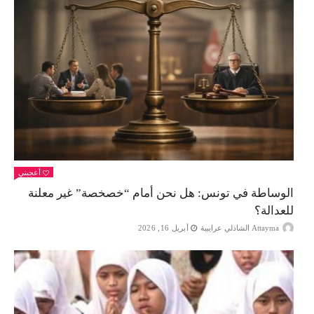
أعجبني
الوساطة في تونس: هل نحن أمام “خصخصة” غير معلنة
للعدالة؟
Attayma الشاذلي عرايبية
أبريل 16, 2026