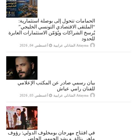
الحمامات تتحول إلى بوصلة استثمارية:
“الملتقى الاقتصادي التونسي الخليجي”
يُرسخ الشراكات ويُؤمّن الاستثمارات العابرة
للحدود
Attayma الشاذلي عرايبية
أغسطس 04, 2026
بيان رسمي صادر عن المكتب الإعلامي
للفنان رامي عياش
Attayma الشاذلي عرايبية
أغسطس 03, 2026
في افتتاح مهرجان بومخلوف الدولي: رؤوف
ماهر يتالق و يشد الجمهور الحاضر