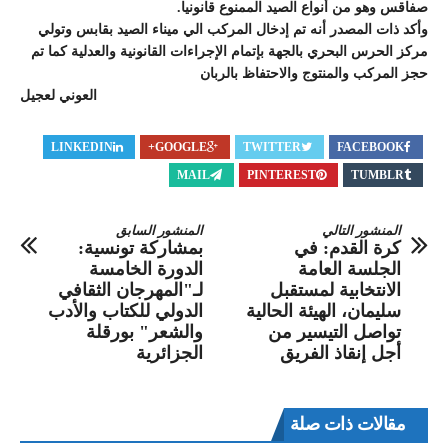
صفاقس وهو من أنواع الصيد الممنوع قانونيا.
وأكد ذات المصدر أنه تم إدخال المركب الي ميناء الصيد بقابس وتولي
مركز الحرس البحري بالجهة بإتمام الإجراءات القانونية والعدلية كما تم
حجز المركب والمنتوج والاحتفاظ بالربان
العوني لعجيل
LINKEDIN
GOOGLE+
TWITTER
FACEBOOK
MAIL
PINTEREST
TUMBLR
المنشور التالي
المنشور السابق
كرة القدم: في
بمشاركة تونسية:
الجلسة العامة
الدورة الخامسة
الانتخابية لمستقبل
لـ"المهرجان الثقافي
سليمان، الهيئة الحالية
الدولي للكتاب والأدب
تواصل التيسير من
والشعر" بورقلة
أجل إنقاذ الفريق‎
الجزائرية
مقالات ذات صلة