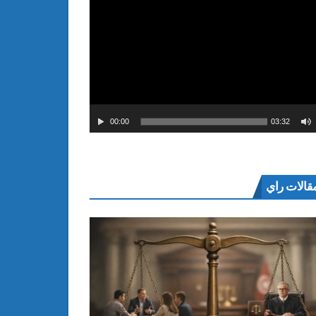
00:00
03:32
قالات راي