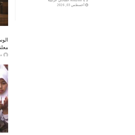
Attayma الشاذلي عرايبية
أغسطس 03, 2026
الوس
معلن
ayma