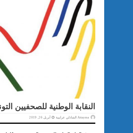
النقابة الوطنية للصحفيين التون
Attayma الشاذلي عرايبية
أبريل 26, 2019