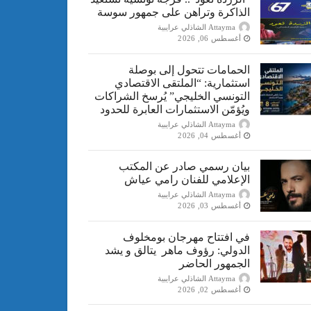
الذاكرة وتراهن على جمهور سوسة
Attayma الشاذلي عرايبية
أغسطس 06, 2026
الحمامات تتحول إلى بوصلة
استثمارية: “الملتقى الاقتصادي
التونسي الخليجي” يُرسخ الشراكات
ويُؤمّن الاستثمارات العابرة للحدود
Attayma الشاذلي عرايبية
أغسطس 04, 2026
بيان رسمي صادر عن المكتب
الإعلامي للفنان رامي عياش
Attayma الشاذلي عرايبية
أغسطس 03, 2026
في افتتاح مهرجان بومخلوف
الدولي: رؤوف ماهر يتالق و يشد
الجمهور الحاضر
Attayma الشاذلي عرايبية
أغسطس 02, 2026