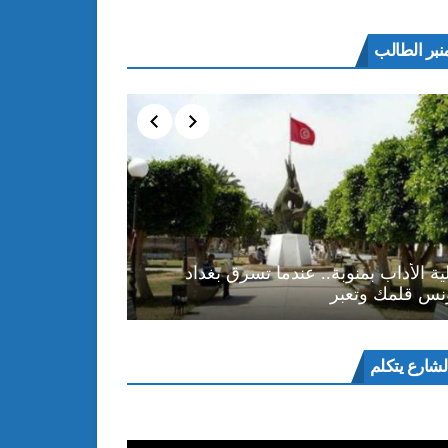
نبر الطالب
ية الأداب بمنوبة.. عندما تسرق بغداد
نس قلمك وتعبر
ل
لشارع يتكلم
و