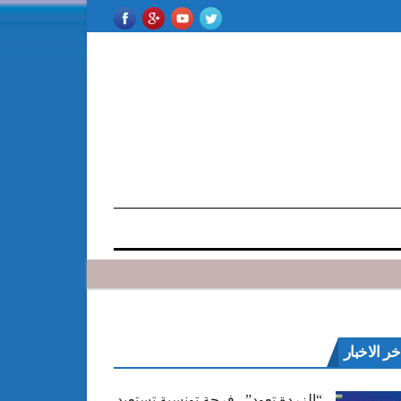
خر الاخبار
“الزردة تعود”.. فرجة تونسية تستعيد