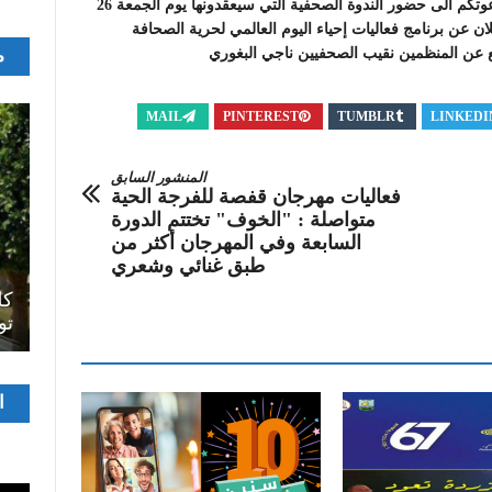
تتشرف النقابة الوطنية للصحفيين التونسيين وشركائها بدعوتكم الى حضور الندوة الصحفية التي سيعقدونها يوم الجمعة 26
 للإعلان عن برنامج فعاليات إحياء اليوم العالمي لحرية الصحافة
م
MAIL
PINTEREST
TUMBLR
LINKEDI
المنشور السابق
فعاليات مهرجان قفصة للفرجة الحية
متواصلة : "الخوف" تختتم الدورة
السابعة وفي المهرجان أكثر من
طبق غنائي وشعري
اصل
سرح
المسرح الجامعي يقود رواده إلى الملتقيات
كل
الدولية…التجربة العمانية نموذجا
تو
مشغ
ا
الفيدي