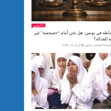
أعجبني
اطة في تونس: هل نحن أمام “خصخصة” غير
ة للعدالة؟
Att الشاذلي عرايبية
أبريل 16, 2026