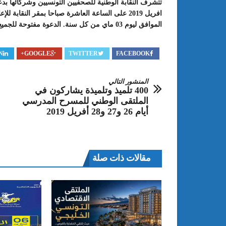
افريل 2019 على الساعة العاشرة صباحا بمقر النقابة
الموافق ليوم 03 ماي من كل سنة. الدعوة مفتوحة للجميع عن المنظمين نقيب الصحفيين ناجي البغوري
N
GOOGLE+
TWITTER
FACEBOOK
المنشور التالي
400 تلميذ وتلميذة يشاركون في
الملتقى الوطني للمسرح المدرسي
أيام 26 و27 و28 أفريل 2019
: الدورة 24 للمعرض الجامعي تحت
عبد الستار الخليفي: مهم جدا أن يتو
طريقك إلى التميّز”
الملتقى الدولي الحسين بوزيان للم
الجامعي بوجودي أو بدونه
مقالات ذات صلة