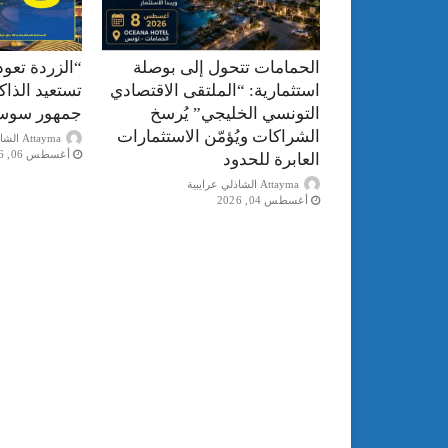
الحمامات تتحول إلى بوصلة
“الزردة تعود
استثمارية: “الملتقى الاقتصادي
تستعيد الذا
التونسي الخليجي” يُرسخ
جمهور سوس
الشراكات ويُؤمّن الاستثمارات
Attayma الشاذلي عرايبية
أغسطس 06, 2026
العابرة للحدود
Attayma الشاذلي عرايبية
أغسطس 04, 2026