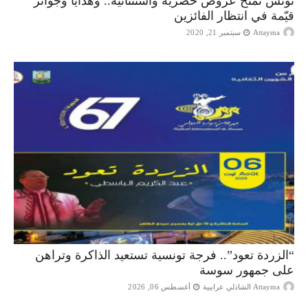
تونس تمنح عروض حصرية واستثنائية.. وهدايا وجوائز
قيّمة في انتظار الفائزين
Attayma
سبتمبر 21, 2020
“الزردة تعود”.. فرجة تونسية تستعيد الذاكرة وتراهن
على جمهور سوسة
Attayma الشاذلي عرايبية
أغسطس 06, 2026