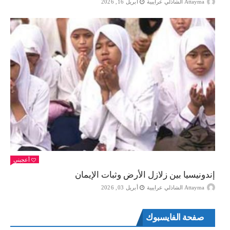
Attayma الشاذلي عرايبية
أبريل 16, 2026
أعجبني
إندونيسيا بين زلازل الأرض وثبات الإيمان
Attayma الشاذلي عرايبية
أبريل 03, 2026
صفحة الفايسبوك