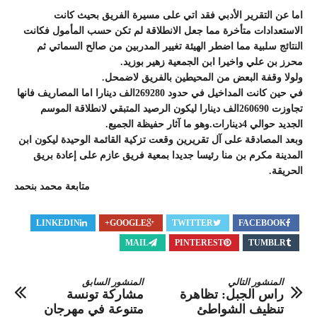
اما عن التقرير الأدبي فقد اتي على مسيرة الفريق بحيث كانت
الاستعدادات متأخرة مما جعل الانطلاقة لم تكن حسب المأمول فكانت
النتائج سلبية مما اضطر الهيئة تغيير المدربين من صالح السماتي ثم
محرز بن علي واخيرا ابن الجمعية زهير بوزيد.
ولولا وقفة البعض من المحيطين بالفريق لاضمحل.
في حين كانت المداخيل في حدود 269280الف دينارا اما المصاريف فانها
تجاوزت 260690الف دينارا ليكون الرصيد المتبقي لانطلاقة الموسم
الجديد حوالي 4دينارات.وهو ما آثار حفيظة الجميع.
وبعد المصادقة على آل تقريرين وقعت تزكية القائمة الوحيدة ليكون ابن
المدينة مكرم بن منا رئيسا جديدا بمعية فريق عازم على إعادة بريق
الحريقة.
متابعة محمد بنحمد
LINKEDIN
GOOGLE+
TWITTER
FACEBOOK
MAIL
PINTEREST
TUMBLR
المنشور التالي
المنشور السابق
راس الجبل: تظاهرة
مشاركة تونسة
تنظيف الشواطئ
متنوعة في مهرجان