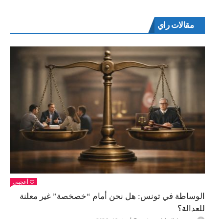
مقالات راي
أعجبني
الوساطة في تونس: هل نحن أمام “خصخصة” غير معلنة
للعدالة؟