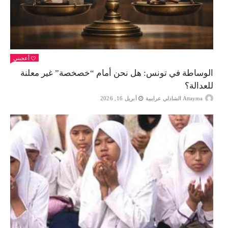
أعجبني
الوساطة في تونس: هل نحن أمام “خصخصة” غير معلنة
للعدالة؟
Attayma الشاذلي عرايبية
أبريل 16, 2026