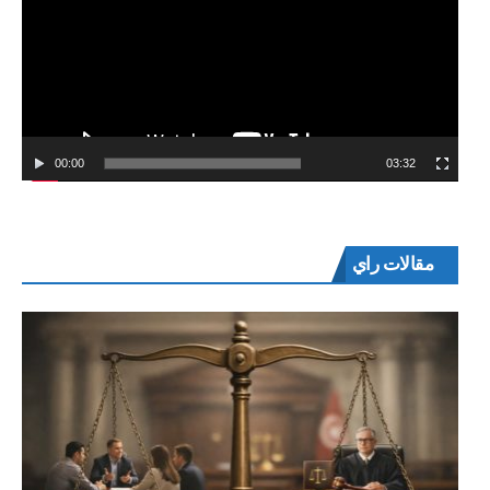
00:00
03:32
مقالات راي