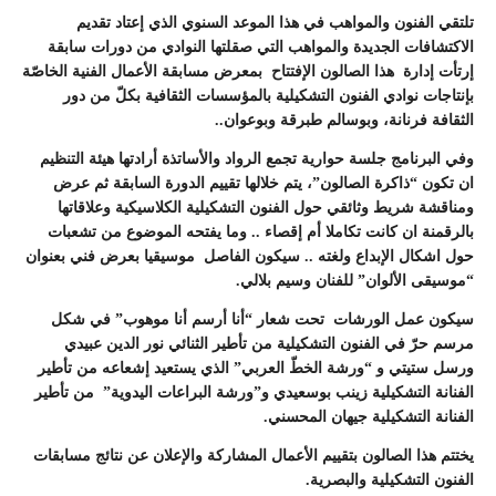
تلتقي الفنون والمواهب في هذا الموعد السنوي الذي إعتاد تقديم
الاكتشافات الجديدة والمواهب التي صقلتها النوادي من دورات سابقة
إرتأت إدارة هذا الصالون الإفتتاح بمعرض مسابقة الأعمال الفنية الخاصّة
بإنتاجات نوادي الفنون التشكيلية بالمؤسسات الثقافية بكلّ من دور
الثقافة فرنانة، وبوسالم طبرقة وبوعوان..
وفي البرنامج جلسة حوارية تجمع الرواد والأساتذة أرادتها هيئة التنظيم
ان تكون “ذاكرة الصالون”، يتم خلالها تقييم الدورة السابقة ثم عرض
ومناقشة شريط وثائقي حول الفنون التشكيلية الكلاسيكية وعلاقاتها
بالرقمنة ان كانت تكاملا أم إقصاء .. وما يفتحه الموضوع من تشعبات
حول اشكال الإبداع ولغته .. سيكون الفاصل موسيقيا بعرض فني بعنوان
“موسيقى الألوان” للفنان وسيم بلالي.
سيكون عمل الورشات تحت شعار “أنا أرسم أنا موهوب” في شكل
مرسم حرّ في الفنون التشكيلية من تأطير الثنائي نور الدين عبيدي
ورسل ستيتي و “ورشة الخطّ العربي” الذي يستعيد إشعاعه من تأطير
الفنانة التشكيلية زينب بوسعيدي و”ورشة البراعات اليدوية” من تأطير
الفنانة التشكيلية جيهان المحسني.
يختتم هذا الصالون بتقييم الأعمال المشاركة والإعلان عن نتائج مسابقات
الفنون التشكيلية والبصرية.