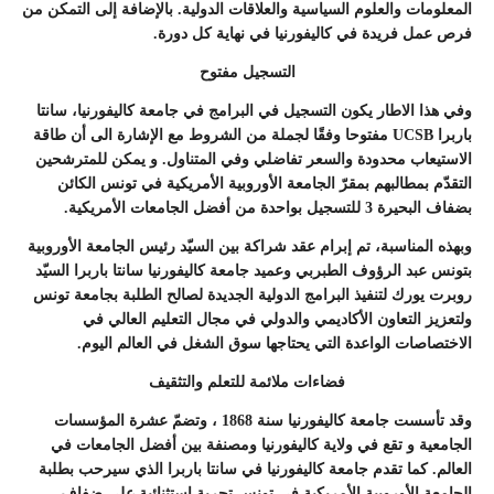
المعلومات والعلوم السياسية والعلاقات الدولية. بالإضافة إلى التمكن من
فرص عمل فريدة في كاليفورنيا في نهاية كل دورة.
التسجيل مفتوح
وفي هذا الاطار يكون التسجيل في البرامج في جامعة كاليفورنيا، سانتا
باربرا UCSB مفتوحا وفقًا لجملة من الشروط مع الإشارة الى أن طاقة
الاستيعاب محدودة والسعر تفاضلي وفي المتناول. و يمكن للمترشحين
التقدّم بمطالبهم بمقرّ الجامعة الأوروبية الأمريكية في تونس الكائن
بضفاف البحيرة 3 للتسجيل بواحدة من أفضل الجامعات الأمريكية.
وبهذه المناسبة، تم إبرام عقد شراكة بين السيّد رئيس الجامعة الأوروبية
بتونس عبد الرؤوف الطبربي وعميد جامعة كاليفورنيا سانتا باربرا السيّد
روبرت يورك لتنفيذ البرامج الدولية الجديدة لصالح الطلبة بجامعة تونس
ولتعزيز التعاون الأكاديمي والدولي في مجال التعليم العالي في
الاختصاصات الواعدة التي يحتاجها سوق الشغل في العالم اليوم.
فضاءات ملائمة للتعلم والتثقيف
وقد تأسست جامعة كاليفورنيا سنة 1868 ، وتضمّ عشرة المؤسسات
الجامعية و تقع في ولاية كاليفورنيا ومصنفة بين أفضل الجامعات في
العالم. كما تقدم جامعة كاليفورنيا في سانتا باربرا الذي سيرحب بطلبة
الجامعة الأوروبية الأمريكية في تونس تجربة استثنائية على ضفاف