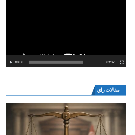
00:00
03:32
مقالات راي