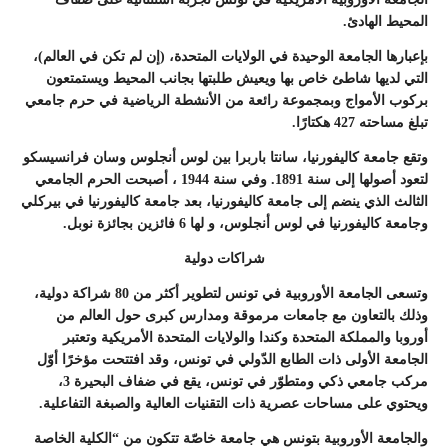
المحيط الهادئ.
بإعبارها الجامعة الوحيدة في الولايات المتحدة، (إن لم تكن في العالم)،
التي لديها شاطئ خاص بها ويعيش طلبتها بجانب المحيط ويستمتعون
بركوب الأمواج وبمجموعة رائعة من الأنشطة الرياضية في حرم جامعي
تبلغ مساحته 427 هكتارًا.
وتقع جامعة كاليفورنيا، سانتا باربرا بين لوس أنجلوس وسان فرانسيسكو
لتعود أصولها إلى سنة 1891. وفي سنة 1944 ، أصبحت الحرم الجامعي
الثالث الذي ينضم إلى جامعة كاليفورنيا، بعد جامعة كاليفورنيا في بيركلي
وجامعة كاليفورنيا في لوس أنجلوس، و لها 6 فائزين بجائزة نوبل.
شراكات دولية
وتسعى الجامعة الأوروبية في تونس لتطوير أكثر من 80 شراكة دولية،
وذلك بالتعاون مع جامعات مرموقة ومدارس كبرى حول العالم من
أوروبا والمملكة المتحدة وكندا والولايات المتحدة الأمريكية وتعتبر
الجامعة الأولى ذات الطابع الدّولي في تونس، وقد افتتحت مؤخرًا أوّل
مركب جامعي ذكي ومتطوّر في تونس، يقع في ضفاف البحيرة 3،
ويحتوي على مساحات عصرية ذات التقنيات العالية والصبغة التفاعلية.
والجامعة الأوروبية بتونس هي جامعة خاصّة تتكون من “الكلية الخاصة