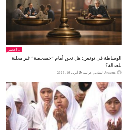
أعجبني
الوساطة في تونس: هل نحن أمام “خصخصة” غير معلنة
للعدالة؟
Attayma الشاذلي عرايبية
أبريل 16, 2026