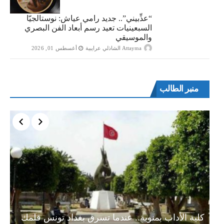
“​عذِّبيني”.. جديد رامي عياش: نوستالجيّا
السبعينيات تعيد رسم أبعاد الفن البصري
والموسيقي
Attayma الشاذلي عرايبية
أغسطس 01, 2026
منبر الطالب
ة…
كلية الأداب بمنوبة.. عندما تسرق بغداد تونس قلمك