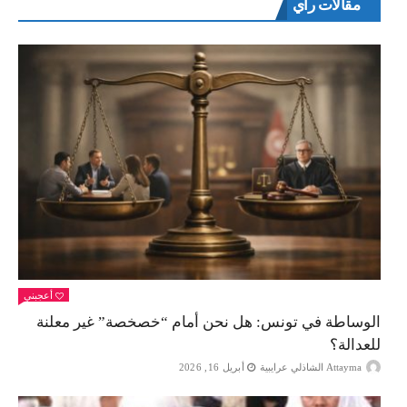
مقالات راي
أعجبني
الوساطة في تونس: هل نحن أمام “خصخصة” غير معلنة
للعدالة؟
Attayma الشاذلي عرايبية
أبريل 16, 2026