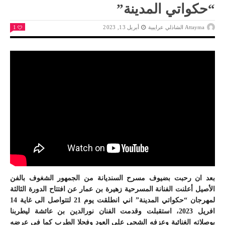
“حكواتي المدينة”
Attayma الشاذلي عرايبية
أبريل 13, 2023
1
بعد ان رحبت بضيوف مسرح السنديانة من الجمهور الشغوف بالفن
الأصيل أعلنت الفنانة المسرحية زهيرة بن عمار عن افتتاح الدورة الثالثة
لمهرجان “حكواتي المدينة” اني انطلقت يوم 21 لتتواصل الى غاية 14
افريل 2023، استقبلت وقدمت الفنان نورالدين بن عائشة ليطربنا
بوصلاته الغنائية وعزفه الشجي على العود وفحلا الطرب كما في عرضه