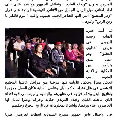
المبرمج بعنوان “ويحلو الطرب” وتفاعل الجمهور مع هذه أغاني التي
اداها لفناني جيل الزمن الجميل من الأغاني التونسية الرائعة على غرار
“زهر البنفسج” التي الفها الشاعر الحبيب شيبوب واغنية “اليوم قالتلي يا
زين الزين” وغيرها..
ثم أتت فقرة
الفنانة وحيدة
الدريدي في
عرض “فداوي
العشق” وهو
عمل شيق
بتراوح بين
الحكاية والاغنية
البدوية التي
تحكي سيرا وحكما، تناولت فيها مرحلة من مراحل عاشها المجتمع
التونسي في ظل فترات حكم الباي وتنامي القبلية فكان العمل ممزوجا
باهازيج البدو وحكم قولهم في تعابيرهم والهامهم ولم يستثني قوة الأداء
الذي عاشته الفنان وحيدة الدريدي حكاية وحركة وعبرا تمايل لها
الحاضرون غناء ورقضا، واشباعا بمعلومات عن تاريخ النجوع وحكمهم.
في الاجمال عاش جمهور مسرح السنديانة لحظات لعرضين اطربا