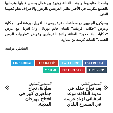
واسعدا متابعيهما واوفت الفنانة زهيرة بن عمال بحسن قبولها وترحابها
بالجميع مكرمة في الأخير بطلي العرضين بالزهور والاعتراف بعلو كعبهما
الفني.
وسيكون الجمهور مع مصافحات فنية يومي 13 افريل بورشة لفن الجكاية
وعرض “حكاية افريقية” للفنان حاتم بوريال، و14 افريل مع عرض
“حكايات بلا حدود” للفنانة رائدة القرمازي وعرض “طربيات الزمن
الجميل” للفنانة كريمة بن عمارة.
الشاذلي عرايبية
LINKEDIN
GOOGLE+
TWITTER
FACEBOOK
MAIL
PINTEREST
TUMBLR
المنشور التالي
المنشور السابق
بعد نجاح حفله في
سليانة: نجاح
مدينة الثقافة:موعد
جماهيري كبير في
استثنائي لزياد غرسة
افتتاح مهرجان
في المسرح البلدي
المدينة.