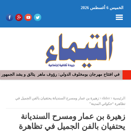
الخميس 6 أغسطس 2026
في افتتاح مهرجان بومخلوف الدولي: رؤوف ماهر يتالق و يشد الجمهور 
“​عذِّبيني”.. جديد رامي عياش: نوستالجيّا السبعينيات تعيد رسم أبعاد ال
ر
الرئيسية
slider
زهيرة بن عمار ومسرح السنديانة يحتفيان بالفن الجميل في
تظاهرة “حكواتي المدينة”
زهيرة بن عمار ومسرح السنديانة
يحتفيان بالفن الجميل في تظاهرة