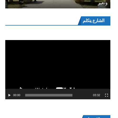
وتعبر
مشغل
الشارع يتكلم
الفيديو
00:00
03:32