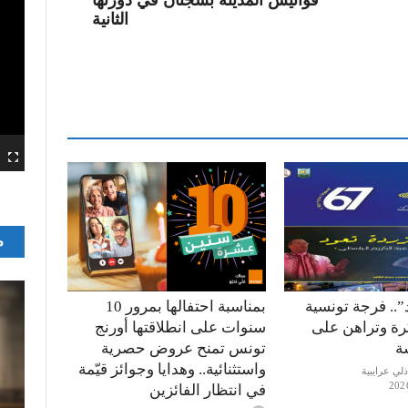
الثانية
م
”.. فرجة تونسية
بمناسبة احتفالها بمرور 10
كرة وتراهن على
سنوات على انطلاقتها أورنج
ة
تونس تمنح عروض حصرية
واستثنائية.. وهدايا وجوائز قيّمة
في انتظار الفائزين