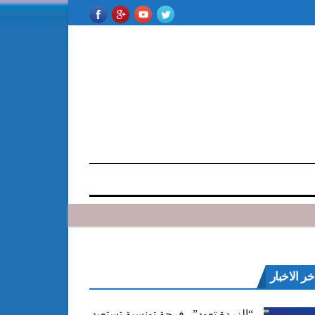
خر الاخبار
“الزردة تعود”.. فرجة تونسية تستعيد