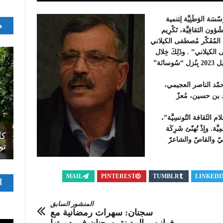
سَة الوَطَنِيَّة لِتنمية
م
ون الثقافِيَّة، تَكْرِيم
َّة المُفَكّر مُصطفى الكيلاني
الكيلاني” . وذَلِكَ خِلال
سَهْرَتَيْن رَمضانِِيّتيْن لِيَوْمَيْ الأربعاء والخميس 12 و 13 أفريل 2023 بِنُزل “سُوسانَة”
ُحمّد الناصر العجيمي،
عد بن حسين، مُعزّ
ثَقافة التُونسِيَّة”،
اصل
مِيَّة. وإذْ تُهنّئ شَرِكَة
سرح
المسرح الجامعي يقود رواده إلى الملتقيات
كل
يّ والقاصّ والشاعرّ
الدولية…التجربة العمانية نموذجا
تو
MAIL
PINTEREST
TUMBLR
LINKEDI
مشغ
ا
الفيدي
المنشور السابق
سجنان: سهرات رمضانية مع
فوانيس المدينة بسجنان في دورتها