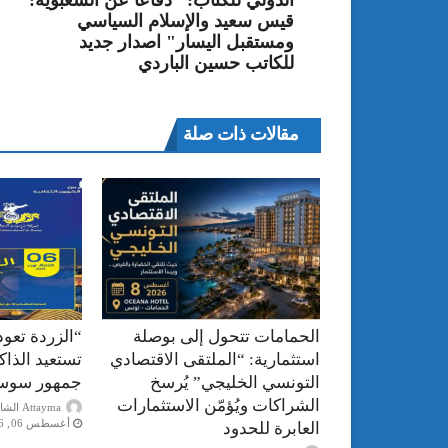
قيس سعيد والإسلام السياسي
ومستقبل اليسار" اصدار جديد
للكاتب حسين الباردي
مقالات ذات صلة
الحمامات تتحول إلى بوصلة
“الزردة تعود
استثمارية: “الملتقى الاقتصادي
تستعيد الذا
التونسي الخليجي” يُرسخ
جمهور سوس
الشراكات ويُؤمّن الاستثمارات
Attayma الشاذلي عرايبية
أغسطس 06, 2026
العابرة للحدود