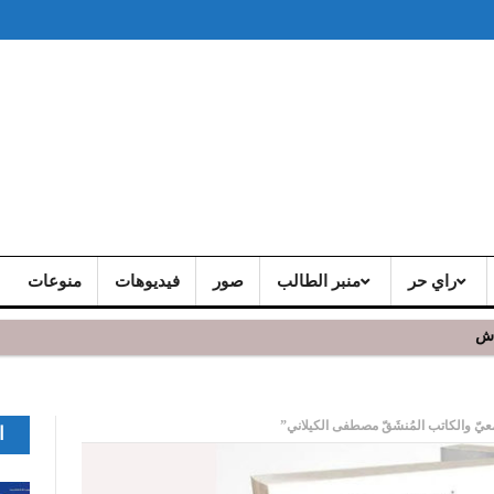
راي حر
منبر الطالب
صور
فيديوهات
منوعات
اش
يّ والكاتب المُنشَقّ مصطفى الكيلاني”
ا