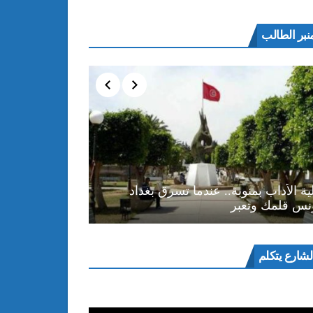
نبر الطالب
ية الأداب بمنوبة.. عندما تسرق بغداد
نس قلمك وتعبر
ل
لشارع يتكلم
و