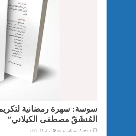
سوسة: سهرة رمضانية لتكريم “ا
المُنشَقّ مصطفى الكيلاني”
Attayma الشاذلي عرايبية
أبريل 11, 2023