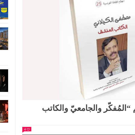
لمُفكّر والجامعيّ والكاتب
4