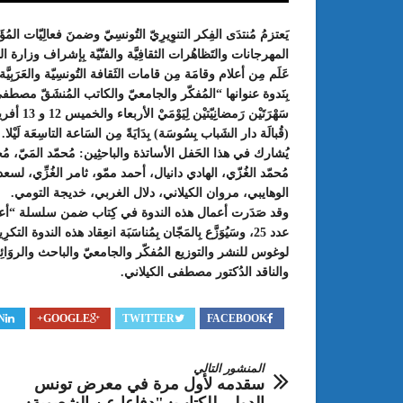
يَعتزمُ مُنتدَى الفِكر التنوِيرِيّ التُونسِيّ وضمنَ فعالِيّات المُؤَسّ
المهرجانات والتَظاهُرات الثقافِيَّة والفنّيّة بِإشراف وزارة الشُؤ
عَلَم مِن أعلام وقامَة مِن قامات الثَقافة التُونسِيّة والعَرَبِي
بِنَدوة عنوانها “المُفكّر والجامعيّ والكاتب المُنشَقّ مصطفى 
(قُبالَة دار الشَباب بِسُوسَة) بِدَايَةً مِن السَاعة التاسِعَة لَيْلا.
يُشارك في هذا الحَفل الأساتذة والباحثِين: مُحمّد المَيّ، م
مُحمّد الغُزّي، الهادي دانيال، أحمد ممّو، ثامر الغُزِّي، لس
الوهايبي، مروان الكيلاني، دلال الغربي، خديجة التومي.
وقد صَدَرت أعمال هذه الندوة في كِتاب ضمن سلسلة “أعلام ال
: الدورة 24 للمعرض الجامعي تحت
عبد الستار الخليفي: مهم جدا أن يتو
عدد 25، وسَيُوَزَّع بِالمَجّان بِمُناسَبَة انعِقاد هذه الندوة التكرِي
طريقك إلى التميّز”
الملتقى الدولي الحسين بوزيان للم
لوغوس للنشر والتوزيع المُفكّر والجامعيّ والباحث والروَائِ
الجامعي بوجودي أو بدونه
والناقد الدُكتور مصطفى الكيلاني.
N
GOOGLE+
TWITTER
FACEBOOK
المنشور التالي
سقدمه لأول مرة في معرض تونس
الدولي للكتاب: "دفاعا عن الشعبوية: