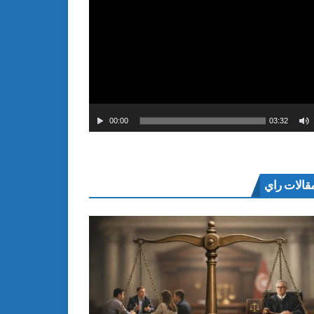
00:00
03:32
قالات راي