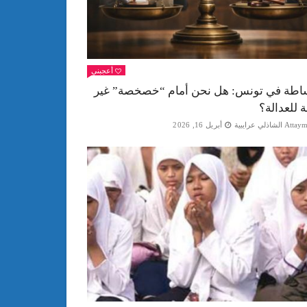
أعجبني
اطة في تونس: هل نحن أمام “خصخصة” غير
ة للعدالة؟
Att الشاذلي عرايبية
أبريل 16, 2026