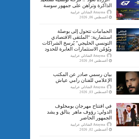
الذاكرة وتراهن على جمهور سوسة
Attayma الشاذلي عرايبية
أغسطس 06, 2026
الحمامات تتحول إلى بوصلة
استثمارية: “الملتقى الاقتصادي
التونسي الخليجي” يُرسخ الشراكات
ويُؤمّن الاستثمارات العابرة للحدود
Attayma الشاذلي عرايبية
أغسطس 04, 2026
بيان رسمي صادر عن المكتب
الإعلامي للفنان رامي عياش
Attayma الشاذلي عرايبية
أغسطس 03, 2026
في افتتاح مهرجان بومخلوف
الدولي: رؤوف ماهر يتالق و يشد
الجمهور الحاضر
Attayma الشاذلي عرايبية
أغسطس 02, 2026