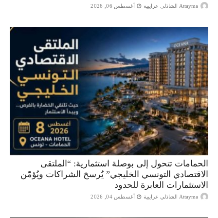
Attayma الشاذلي عرايبية
أغسطس 06, 2026
الحمامات تتحول إلى بوصلة استثمارية: “الملتقى
الاقتصادي التونسي الخليجي” يُرسخ الشراكات ويُؤمّن
الاستثمارات العابرة للحدود
Attayma الشاذلي عرايبية
أغسطس 04, 2026