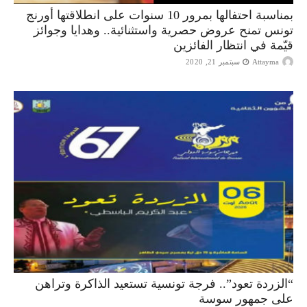
بمناسبة احتفالها بمرور 10 سنوات على انطلاقتها أورنج
تونس تمنح عروض حصرية واستثنائية.. وهدايا وجوائز
قيّمة في انتظار الفائزين
Attayma
سبتمبر 21, 2020
“الزردة تعود”.. فرجة تونسية تستعيد الذاكرة وتراهن
على جمهور سوسة