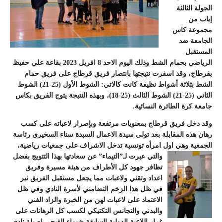
الجولة الثالثة
إياب من
مجموعة كاس
الجامعة ضد
المستقبل
الرياضي بحمام الشط وذلك اليوم الاحد 8 افريل 2023 بقاعة علي حفيظ
بقرطاج، وقد اسفرت نتيجتها بانتصار فريق قرطاج على فريق حمام
الشط بثلاثة أشواط نظيفة كانت كالاتي: الشوط الأول (25-21) الشوط
الثاني (25-21) الشوط الثالث (25-18)، وبهذه النتيجة يتوج الفريق بكاس
جامعة كرة الطائرة النسائية.
وقد دخل فريق قرطاج بمعنويات مرتفعة وبإصرار لاعباته على كسب
رهان هذه المقابلة بعد تولي سيدة الاعمال السيدة سناء السخيري رئاسة
الجمعية وهي اول امرأه تونسية تدخل الاشراف على جمعيات رياضية،
والتي عبرت لـ”التيماء”
عن سعادتها بهذا التتويج بفضل
تظافر جهود كل الأطراف من هيئة مسيرة وفريق
اعداد وتقني ولاعبات مما يجعل مستقبل الفريق نير
في ظل هذا الزخم التضامني لأسرة النادي وفي ظل
الاعتماد على لاعبات لهن من الخبرة والزاد الفني
والبدني والتجانس التكتيكي لكسب كل الرهانات على
غرار اللاعبة الدولية السابقة شيماء القبجي اصيلة نادي