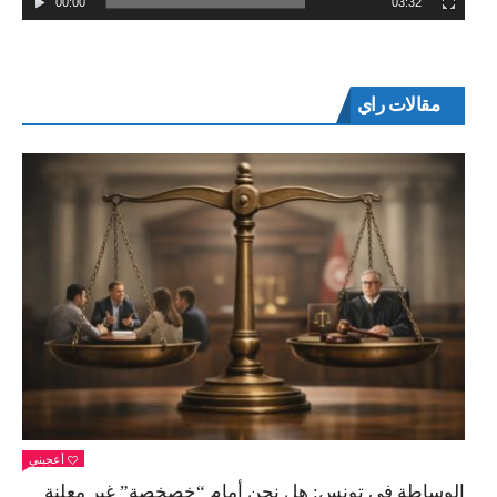
00:00
03:32
مقالات راي
أعجبني
الوساطة في تونس: هل نحن أمام “خصخصة” غير معلنة