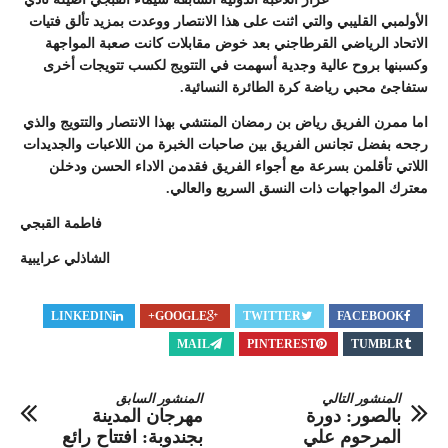
الأولمبي القليبي والتي اثنت على هذا الانتصار ووعدت بمزيد تألق فتيات
الاتحاد الرياضي القرطاجني بعد خوض مقابلات كانت صعبة المواجهة
وكسبنها بروح عالية وجدية أسهمت في التتويج لكسب تتويجات أخرى
ستفاجئ محبي رياضة كرة الطائرة النسائية.
اما ممرن الفريق رياض بن رمضان المنتشي بهذا الانتصار والتتويج والذي
رجحه بفضل تجانس الفريق بين صاحبات الخبرة من اللاعبات والجديدات
اللاتي تأقلمن بسرعة مع أجواء الفريق فقدمن الاداء الحسن ودخلن
معترك المواجهات ذات النسق السريع والعالي.
فاطمة القبجي
الشاذلي عرايبية
LINKEDIN
GOOGLE+
TWITTER
FACEBOOK
MAIL
PINTEREST
TUMBLR
المنشور التالي
المنشور السابق
بالصور: دورة
مهرجان المدينة
المرحوم علي
بجندوبة: افتتاح رائع