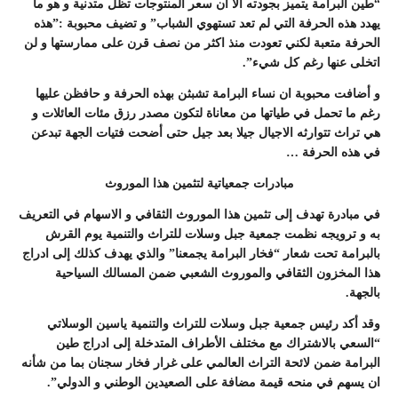
“طين البرامة يتميز بجودته الا ان سعر المنتوجات تظل متدنية و هو ما
يهدد هذه الحرفة التي لم تعد تستهوي الشباب” و تضيف محبوبة :”هذه
الحرفة متعبة لكني تعودت منذ اكثر من نصف قرن على ممارستها و لن
اتخلى عنها رغم كل شيء”.
و أضافت محبوبة ان نساء البرامة تشبثن بهذه الحرفة و حافظن عليها
رغم ما تحمل في طياتها من معاناة لتكون مصدر رزق مئات العائلات و
هي تراث تتوارثه الاجيال جيلا بعد جيل حتى أضحت فتيات الجهة تبدعن
في هذه الحرفة …
مبادرات جمعياتية لتثمين هذا الموروث
في مبادرة تهدف إلى تثمين هذا الموروث الثقافي و الاسهام في التعريف
به و ترويجه نظمت جمعية جبل وسلات للتراث والتنمية يوم القرش
بالبرامة تحت شعار “فخار البرامة يجمعنا” والذي يهدف كذلك إلى ادراج
هذا المخزون الثقافي والموروث الشعبي ضمن المسالك السياحية
بالجهة.
وقد أكد رئيس جمعية جبل وسلات للتراث والتنمية ياسين الوسلاتي
“السعي بالاشتراك مع مختلف الأطراف المتدخلة إلى ادراج طين
البرامة ضمن لائحة التراث العالمي على غرار فخار سجنان بما من شأنه
ان يسهم في منحه قيمة مضافة على الصعيدين الوطني و الدولي”.