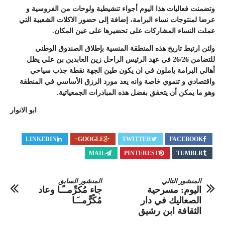
وتضمنت فعاليات هذا اليوم أجواء تنشيطية ولوحات من الفروسية و
عرضا لمنتوجات نساء البرامة، إضافة إلى حضور الاكلات الشعبية التي
عملت النساء المشاركات على تحضيرها على عين المكان.
ولئن ارتبط تاريخ هذه المنطقة المنسية بإطلاق الصندوق الوطني
للتضامن 26/26 في عهد الرئيس الراحل زين العابدين بن علي يظل
أهالي البرامة ياملون في ان يكون طين الجهة نقطة جذب سياحي
واقتصادي و تنموي خاصة وانه يعد مورد الرزق الأساسي في المنطقة
وهو ما يمكن أن يتحقق بفضل هذه المبادرات الجمعياتية.
ابو الانوار
LINKEDIN
GOOGLE+
TWITTER
FACEBOOK
MAIL
PINTEREST
TUMBLR
المنشور التالي
المنشور السابق
اليوم: مسرحية
جاء مُكرِّمــًـا وعاد
الصعاليك في دار
مُكًرًّمــَـا
الثقافة ابن رشيق