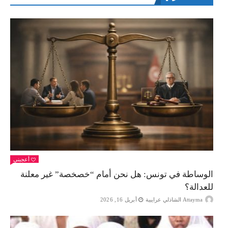
أعجبني
الوساطة في تونس: هل نحن أمام “خصخصة” غير معلنة
للعدالة؟
Attayma الشاذلي عرايبية
أبريل 16, 2026