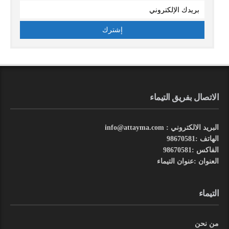
الاتصال بفريق التيماء
البريد الالكتروني : info@attayma.com
الهاتف :98670581
الفاكس :98670581
العنوان :عنوان التيماء
التيماء
من نحن