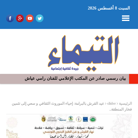
السبت 8 أغسطس 2026
في افتتاح مهرجان بومخلوف الدولي: رؤوف ماهر يتالق و يشد الجمهور 
ر
الرئيسية
slider
عيد القرش بالبرامة: إحياء الموروث الثقافي و سعي إلى تثمين
فخار المنطقة..