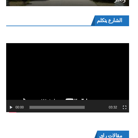
مشغل
الشارع يتكلم
الفيديو
00:00
03:32
مقالات راي