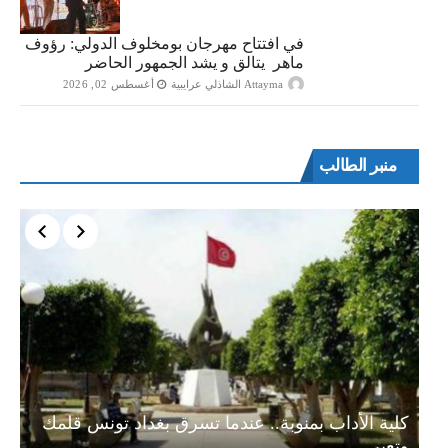
في افتتاح مهرجان بومخلوف الدولي: رؤوف
ماهر يتالق و يشد الجمهور الحاضر
Attayma الشاذلي عرايبية
أغسطس 02, 2026
منبر الطالب
ة…
كلية الأداب بمنوبة.. عندما تسرق بغداد تونس قلمك
وتعبر