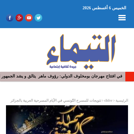
الخميس 6 أغسطس 2026
في افتتاح مهرجان بومخلوف الدولي: رؤوف ماهر يتالق و يشد الجمهور 
“​عذِّبيني”.. جديد رامي عياش: نوستالجيّا السبعينيات تعيد رسم أبعاد ال
ر
الرئيسية
slider
تتويجات للمسرح التّونسي في الأيام المسرحية العربية بالجزائر