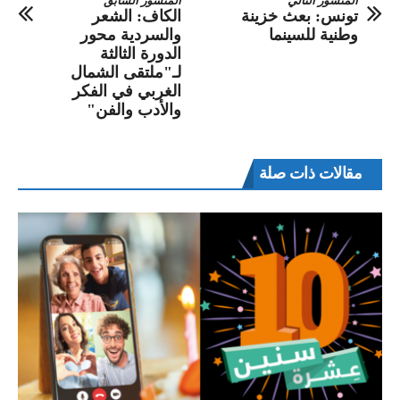
المنشور التالي
المنشور السابق
تونس: بعث خزينة
الكاف: الشعر
وطنية للسينما
والسردية محور
الدورة الثالثة
لـ"ملتقى الشمال
الغربي في الفكر
والأدب والفن"
مقالات ذات صلة