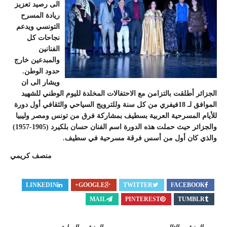
الى رصيد تعزيز
ريادة المسرح
التونسي ويدعم
نجاحات كل
الفنانين
والمبدعين خارج
حدود الوطن.
ويشار الى ان
الجزائر أطلقت بالتزامن مع الاحتفالات المخلدة لليوم الوطني للشهيد
الموافق لـ 18فيفري من كل سنة وللترويج السياحي والثقافي أول دورة
للأيام المسرحية العربية بسطيف بمشاركة فرق من تونس ومصر وليبيا
والجزائر حيث حملت هذه الدورة اسم الفنان حسان بلكيرد (1905-1957)
والذي كان أول من أسس فرقة مسرحية في سطيف.
منصف كريمي
LINKEDIN
GOOGLE+
TWITTER
FACEBOOK
MAIL
PINTEREST
TUMBLR