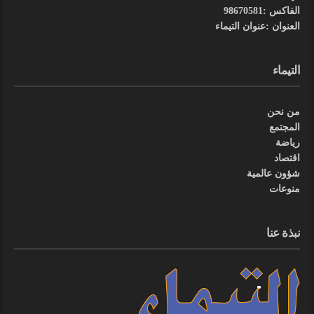
الفاكس :98670581
العنوان :عنوان التيماء
التيماء
من نحن
المجتمع
رياضة
اقتصاد
شؤون عالمية
منوعات
نبذة عنا