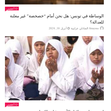
أعجبني
الوساطة في تونس: هل نحن أمام “خصخصة” غير معلنة
للعدالة؟
Attayma الشاذلي عرايبية
أبريل 16, 2026
أعجبني