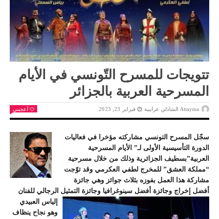
تتويجات للمسرح التّونسي في الأيام
المسرحية العربية بالجزائر
Attayma الشاذلي عرايبية
فبراير 23, 2023
أعجبني
سجّل المسرح التونسي مشاركته مؤخرا في فعاليات
الدورة التأسيسية الأولى لـ” الأيام المسرحية
العربية”بسطيف الجزائرية وذلك من خلال مسرحية
“مملكة العشق” للمخرج لطفي العكرمي وقد توّجت
مشاركة هذا العمل بفوزه بثلاث جوائز وهي جائزة
أفضل إخراج وجائزة أفضل سينوغرافيا وجائزة التمثيل الرجالي للفنان
إلياس العبيدي
وهو نجاح ينظاف