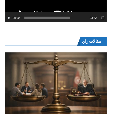
00:00
03:32
مقالات راي