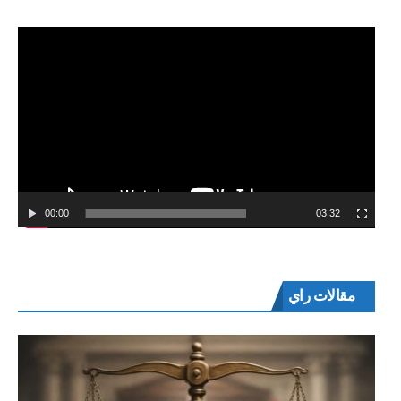
00:00
03:32
مقالات راي