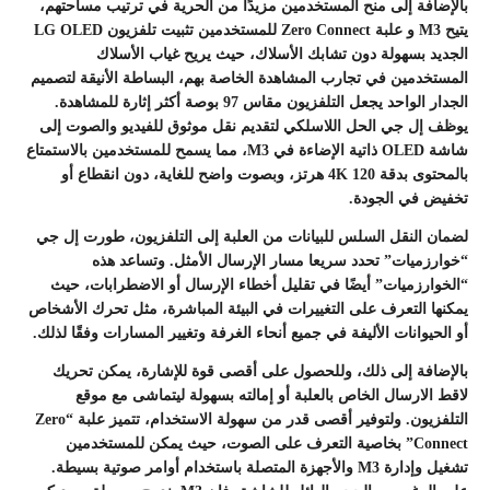
بالإضافة إلى منح المستخدمين مزيدًا من الحرية في ترتيب مساحتهم،
يتيح M3 و علبة Zero Connect للمستخدمين تثبيت تلفزيون LG OLED
الجديد بسهولة دون تشابك الأسلاك، حيث يريح غياب الأسلاك
المستخدمين في تجارب المشاهدة الخاصة بهم، البساطة الأنيقة لتصميم
الجدار الواحد يجعل التلفزيون مقاس 97 بوصة أكثر إثارة للمشاهدة.
يوظف إل جي الحل اللاسلكي لتقديم نقل موثوق للفيديو والصوت إلى
شاشة OLED ذاتية الإضاءة في M3، مما يسمح للمستخدمين بالاستمتاع
بالمحتوى بدقة 4K 120 هرتز، وبصوت واضح للغاية، دون انقطاع أو
تخفيض في الجودة.
لضمان النقل السلس للبيانات من العلبة إلى التلفزيون، طورت إل جي
“خوارزميات” تحدد سريعا مسار الإرسال الأمثل. وتساعد هذه
“الخوارزميات” أيضًا في تقليل أخطاء الإرسال أو الاضطرابات، حيث
يمكنها التعرف على التغييرات في البيئة المباشرة، مثل تحرك الأشخاص
أو الحيوانات الأليفة في جميع أنحاء الغرفة وتغيير المسارات وفقًا لذلك.
بالإضافة إلى ذلك، وللحصول على أقصى قوة للإشارة، يمكن تحريك
لاقط الارسال الخاص بالعلبة أو إمالته بسهولة ليتماشى مع موقع
التلفزيون. ولتوفير أقصى قدر من سهولة الاستخدام، تتميز علبة “Zero
Connect” بخاصية التعرف على الصوت، حيث يمكن للمستخدمين
تشغيل وإدارة M3 والأجهزة المتصلة باستخدام أوامر صوتية بسيطة.