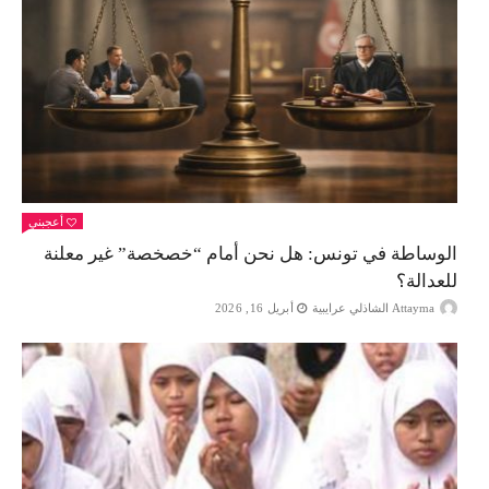
أعجبني
الوساطة في تونس: هل نحن أمام “خصخصة” غير معلنة
للعدالة؟
Attayma الشاذلي عرايبية
أبريل 16, 2026