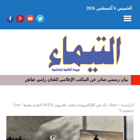
الخميس 6 أغسطس 2026
بيان رسمي صادر عن المكتب الإعلامي للفنان رامي عياش
في افتتاح مهرجان بومخلوف الدولي: رؤوف ماهر يتالق و يشد الجمهور 
ر
الرئيسية
slider
إلـ جي للإلكترونيات تقدم تلفزيون OLED الجديد بتقنية” Zero
Connect”