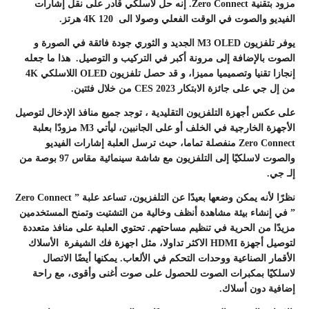
مزود بتقنية Zero Connect. إنه حل لاسلكي قادر على نقل إشارات
الفيديو والصوت في الوقت الفعلي وصولا الى 4K 120 هرتز.
يوفر تلفزيون M3 OLED الجديد و الثوري جودة فائقة في الصورة و
الصوت بالإضافة إلى مرونة أكبر في التركيب و التوصيل. هذا ما جعله
إنجازا تقنيا وتصميميا مميزا، و قد حصل تلفزيون OLED اللاسلكي 4K
من إل جي على جائزة الابتكار CES 2023 من خلال فئتين.
على عكس أجهزة التلفزيون التقليدية ، توجد جميع منافذ الإدخال لتوصيل
الأجهزة الخارجية في الخلف أو على الجانبين، ليأتي M3 مزودًا بعلبة
Zero Connect منفصلة تماما، حيث ترسل العلبة إشارات الفيديو
والصوت لاسلكيًا إلى التلفزيون مع شاشة سينمائية مقاس 97 بوصة من
إلـ جي.
نظرًا لأنه يمكن وضعها بعيدًا عن التلفزيون، تساعد علبة ” Zero Connect
” في إنشاء بيئة مشاهدة أنظف وخالية من التشتيت وتمنح المستخدمين
مزيدًا من الحرية في تنظيم مساحتهم. تحتوي العلبة على منافذ متعددة
لتوصيل أجهزة HDMI الاكثر تداولا، مثل اجهزة فك الشيفرة الأسلاك
الأقمار الصناعية ووحدات التحكم في الألعاب. يمكنها أيضًا الاتصال
لاسلكيًا بمكبرات الصوت للحصول على صوت أغنى وأقوى، مع راحة
إضافية دون أسلاك.