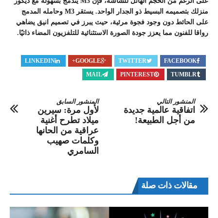
على الرغم من الحجم الهائل للشاشة، فإن M3 يندمج بسهولة مع ديكور
منزلك بتصميمه البسيط ذو الجدار الواحد. يستقر M3 وحامله المدمج
على الحائط دون وجود فجوة مرئية، حيث يبرز في تصميم انيق يضاهي
رواقا للفنون مما يعزز جودة الصورة الاستثنائية للتلفزيون المضاء ذاتيًا.
LINKEDIN
GOOGLE+
TWITTER
FACEBOOK
MAIL
PINTEREST
TUMBLR
المنشور التالي
المنشور السابق
اتفاقية عالمية جديدة
لأول مرة: سيرين
من أجل الطبيعة!
ميلاد تطرح أغنية
عراقية من الحانها
وكلمات صهيب
السامري
مقالات ذات صلة