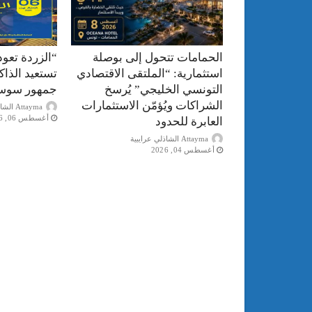
الحمامات تتحول إلى بوصلة
“الزردة تعود
استثمارية: “الملتقى الاقتصادي
تستعيد الذا
التونسي الخليجي” يُرسخ
جمهور سوس
الشراكات ويُؤمّن الاستثمارات
Attayma الشاذلي عرايبية
أغسطس 06, 2026
العابرة للحدود
Attayma الشاذلي عرايبية
أغسطس 04, 2026