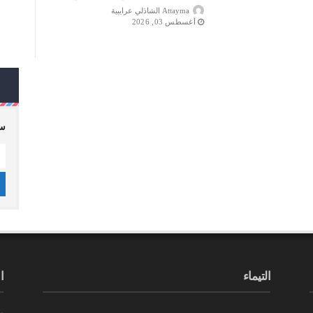
Attayma الشاذلي عرايبية
أغسطس 03, 2026
سج
التيماء
ا