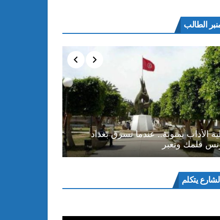
نبر الطالب
ية الأداب بمنوبة.. عندما تسرق بغداد
نس قلمك وتعبر
ل
لشارع يتكلم
و