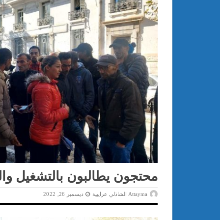
محتجون يطالبون بالتشغيل والت
Attayma الشاذلي عرايبية
ديسمبر 26, 2022