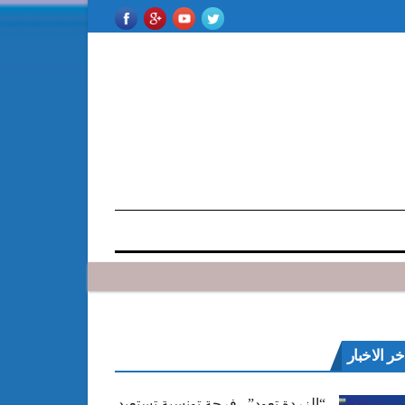
خر الاخبار
“الزردة تعود”.. فرجة تونسية تستعيد