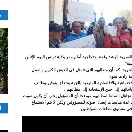
م
مرية الهشة وقفة إحتجاجية أمام مقر ولاية تونس اليوم الإثنين
لحرية، كما أن مطالبهم التي تتمثل في العيش الكريم والعمل
اصل
شة زادت سوء.
سرح
المسرح الجامعي يقود رواده إلى الملتقيات
كل
تماعية والاقتصادية المتردية بالجهة وتتعلق بتوفير وظائف
الدولية…التجربة العمانية نموذجا
تو
جاتهم إلى حين الإستجابة إلى مطالبهم .
 تجاهل السلط لمطالبهم موضحا أن المسؤول يجب أن يكون صوت
 عدة مناسبات إيصال صوته للمسؤولين ولكن لا يتم الاستماع
مشغ
ا
في مستوى تطلعات المواطنين.
الفيدي