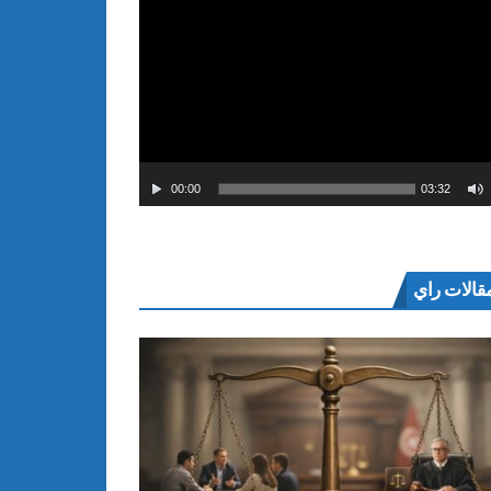
00:00
03:32
قالات راي