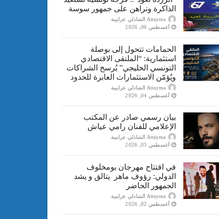
الذاكرة وتراهن على جمهور سوسة
Attayma الشاذلي عرايبية
أغسطس 06, 2026
الحمامات تتحول إلى بوصلة
استثمارية: “الملتقى الاقتصادي
التونسي الخليجي” يُرسخ الشراكات
ويُؤمّن الاستثمارات العابرة للحدود
Attayma الشاذلي عرايبية
أغسطس 04, 2026
بيان رسمي صادر عن المكتب
الإعلامي للفنان رامي عياش
Attayma الشاذلي عرايبية
أغسطس 03, 2026
في افتتاح مهرجان بومخلوف
الدولي: رؤوف ماهر يتالق و يشد
الجمهور الحاضر
Attayma الشاذلي عرايبية
أغسطس 02, 2026