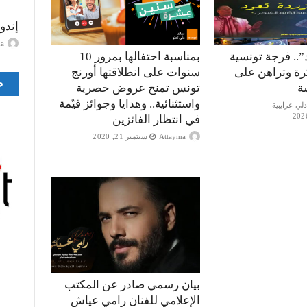
إندو
ayma
”.. فرجة تونسية
بمناسبة احتفالها بمرور 10
كرة وتراهن على
سنوات على انطلاقتها أورنج
ص
ة
تونس تمنح عروض حصرية
واستثنائية.. وهدايا وجوائز قيّمة
في انتظار الفائزين
Attayma
سبتمبر 21, 2020
بيان رسمي صادر عن المكتب
الإعلامي للفنان رامي عياش