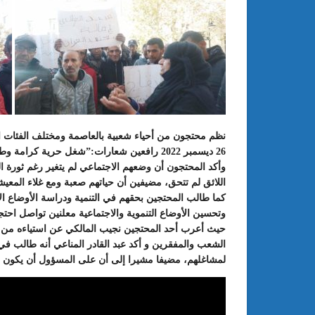
نظم محتجون من أحياء شعبية بالعاصمة ومختلف الفئات الع
26 ديسمبر 2022 رافعين شعارات:”شغل حرية كرامة وطنية”.
وأكد المحتجون أن وضعهم الاجتماعي لم يتغير رغم ثورة ا
: الدورة 24 للمعرض الجامعي تحت
عبد الستار الخليفي: مهم جدا أن يتو
اللائق لم تتحق، مضيفين أن حياتهم صعبة ومع غلاء المعي
طريقك إلى التميّز”
الملتقى الدولي الحسين بوزيان للم
كما طالب المحتجين بحقهم في التنمية ودراسة الأوضاع الاج
الجامعي بوجودي أو بدونه
وتحسين الأوضاع التنموية والاجتماعية معلنين تواصل احتجا
حيث أعرب أحد المحتجين نجيب المالكي عن استياءه من
الشعب والمفقرين و أكد عبد القادر المناعي أنه طالب في
لمشاغلهم، مضيفا مشيرا إلى أن على المسؤول أن يكون 