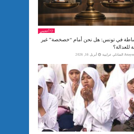
أعجبني
اطة في تونس: هل نحن أمام “خصخصة” غير
ة للعدالة؟
Att الشاذلي عرايبية
أبريل 16, 2026