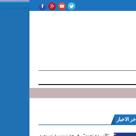
خر الاخبار
“الزردة تعود”.. فرجة تونسية تستعيد