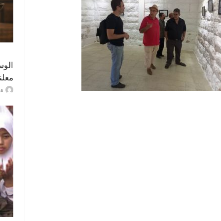
الوس
معلن
ayma