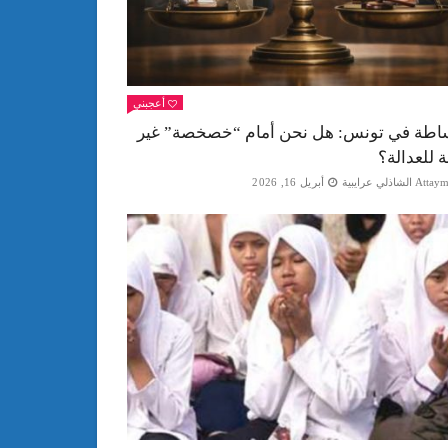
أعجبني
اطة في تونس: هل نحن أمام “خصخصة” غير
ة للعدالة؟
Att الشاذلي عرايبية
أبريل 16, 2026