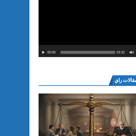
00:00
03:32
قالات راي