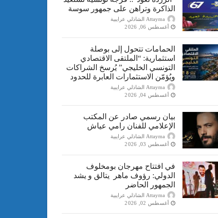
الذاكرة وتراهن على جمهور سوسة
Attayma الشاذلي عرايبية
أغسطس 06, 2026
الحمامات تتحول إلى بوصلة
استثمارية: “الملتقى الاقتصادي
التونسي الخليجي” يُرسخ الشراكات
ويُؤمّن الاستثمارات العابرة للحدود
Attayma الشاذلي عرايبية
أغسطس 04, 2026
بيان رسمي صادر عن المكتب
الإعلامي للفنان رامي عياش
Attayma الشاذلي عرايبية
أغسطس 03, 2026
في افتتاح مهرجان بومخلوف
الدولي: رؤوف ماهر يتالق و يشد
الجمهور الحاضر
Attayma الشاذلي عرايبية
أغسطس 02, 2026