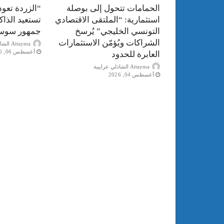
الحمامات تتحول إلى بوصلة
“الزردة تعود
استثمارية: “الملتقى الاقتصادي
تستعيد الذا
التونسي الخليجي” يُرسخ
جمهور سوس
الشراكات ويُؤمّن الاستثمارات
Attayma الشاذلي عرايبية
أغسطس 06, 2026
العابرة للحدود
Attayma الشاذلي عرايبية
أغسطس 04, 2026