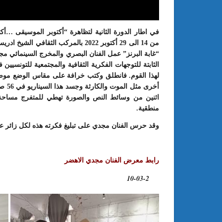
في اطار الدورة الثانية لتظاهرة “أكتوبر الموسيقى …أ
من 14 الى 29 أكتوبر 2022 بالمركب ال
“غابة البرنز” عمل الفنان البصري والمخرج السينمائي مجدي
الثابتة للتوجهات الفكرية الثقافية والمجتمعية للتونسيين
لهذا القوم. فانطلق وكتب خرافة على مقاس الوضع موضوعها
أخرى
اثنين من وسائط النص والصورة تهطي للمتفرج مساحة ال
منطقية.
: الدورة 24 للمعرض الجامعي تحت
عبد الستار الخليفي: مهم جدا أن يتو
وقد حرس الفنان مجدي على تبليغ فكرته هذه لكل زائر
طريقك إلى التميّز”
الملتقى الدولي الحسين بوزيان للم
الجامعي بوجودي أو بدونه
رابط معرض الفنان مجدي الاهضر
10-03-2