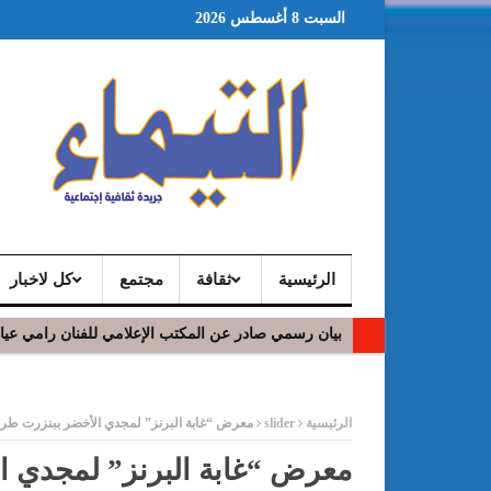
السبت 8 أغسطس 2026
الرئيسية
ثقافة
مجتمع
كل لاخبار
بيان رسمي صادر عن المكتب الإعلامي للفنان رامي عي
في افتتاح مهرجان بومخلوف الدولي: رؤوف ماهر يتالق
ر
الرئيسية
slider
معرض “غابة البرنز” لمجدي الأخضر ببنزرت طرح 
معرض “غابة البرنز” لمجدي ا