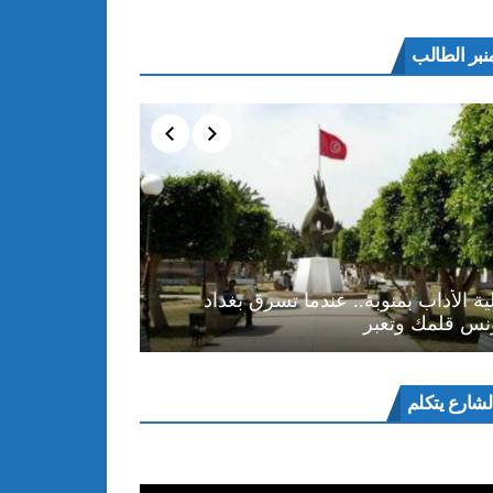
نبر الطالب
ية الأداب بمنوبة.. عندما تسرق بغداد
نس قلمك وتعبر
ل
لشارع يتكلم
و