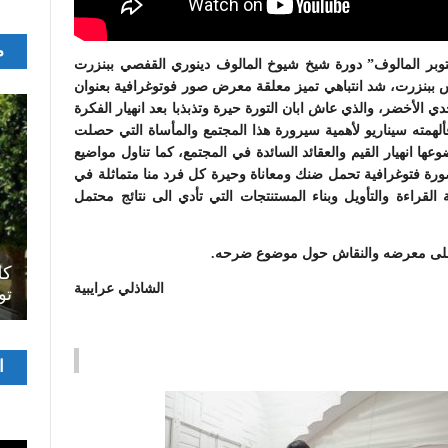
م
كتوبر المالوف” دورة شيخ شيوخ المالوف دينوري القفصي ببنزرت
ثقافي الشيخ ادريس ببنزرت، شد انتباهي تميز معلقة معرض صور فوتوغرافية بعنوان
 الأخضر، والذي عاش ابان التورة حيرة وتذبذبا بعد انهيار الفكرة
 فألهمته سيناريو لأهمية سيرورة هذا المجتمع والمأساة التي حصلت
 انهيار القيم والعقائد السائدة في المجتمع، كما تناول مواضيع
 مثل الموت والكارثة وجسد هذا السيناريو في 56 صورة فتوغرافية تحمل ضنك ومعاناة وحيرة كل فرد منا متماثلة في
قراءة والتأويل وبناء المستنتجات التي تأدي الى نتائج محتمل
اصل
 على معرضه والنقاش حول موضوع ضرحه.
سرح
المسرح الجامعي يقود رواده إلى الملتقيات
كل
الشاذلي عرايبية
الدولية…التجربة العمانية نموذجا
تو
مشغ
ا
الفيدي