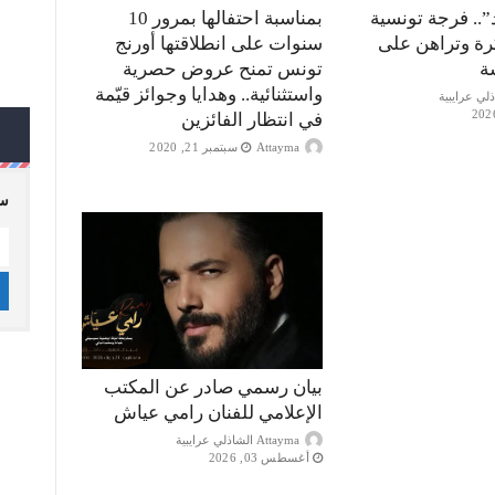
”.. فرجة تونسية
بمناسبة احتفالها بمرور 10
كرة وتراهن على
سنوات على انطلاقتها أورنج
ة
تونس تمنح عروض حصرية
واستثنائية.. وهدايا وجوائز قيّمة
في انتظار الفائزين
Attayma
سبتمبر 21, 2020
سج
بيان رسمي صادر عن المكتب
الإعلامي للفنان رامي عياش
Attayma الشاذلي عرايبية
أغسطس 03, 2026