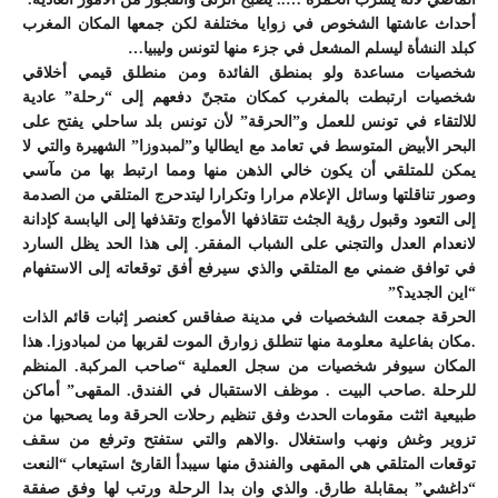
أحداث عاشتها الشخوص في زوايا مختلفة لكن جمعها المكان المغرب
كبلد النشأة ليسلم المشعل في جزء منها لتونس وليبيا…
شخصيات مساعدة ولو بمنطق الفائدة ومن منطلق قيمي أخلاقي
شخصيات ارتبطت بالمغرب كمكان متجنً دفعهم إلى “رحلة” عادية
للالتقاء في تونس للعمل و”الحرقة” لأن تونس بلد ساحلي يفتح على
البحر الأبيض المتوسط في تعامد مع ايطاليا و”لمبدوزا” الشهيرة والتي لا
يمكن للمتلقي أن يكون خالي الذهن منها ومما ارتبط بها من مآسي
وصور تناقلتها وسائل الإعلام مرارا وتكرارا ليتدحرج المتلقي من الصدمة
إلى التعود وقبول رؤية الجثث تتقاذفها الأمواج وتقذفها إلى اليابسة كإدانة
لانعدام العدل والتجني على الشباب المفقر. إلى هذا الحد يظل السارد
في توافق ضمني مع المتلقي والذي سيرفع أفق توقعاته إلى الاستفهام
“اين الجديد؟”
الحرقة جمعت الشخصيات في مدينة صفاقس كعنصر إثبات قائم الذات
.مكان بفاعلية معلومة منها تنطلق زوارق الموت لقربها من لمبادوزا. هذا
المكان سيوفر شخصيات من سجل العملية “صاحب المركبة. المنظم
للرحلة .صاحب البيت . موظف الاستقبال في الفندق. المقهى” أماكن
طبيعية اثثت مقومات الحدث وفق تنظيم رحلات الحرقة وما يصحبها من
تزوير وغش ونهب واستغلال .والاهم والتي ستفتح وترفع من سقف
توقعات المتلقي هي المقهى والفندق منها سيبدأ القارئ استيعاب “النعت
“داغشي” بمقابلة طارق. والذي وان بدا الرحلة ورتب لها وفق صفقة