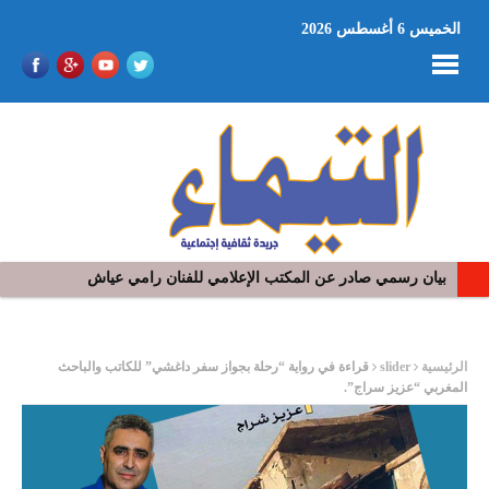
الخميس 6 أغسطس 2026
في افتتاح مهرجان بومخلوف الدولي: رؤوف ماهر يتالق و يشد الجمهور 
ر
الرئيسية
slider
قراءة في رواية “رحلة بجواز سفر داغشي” للكاتب والباحث
المغربي “عزيز سراج”.