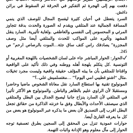
دفعت بهم إلى الهجرة ثم التفكير في الحرقة ثم السقوط في براثن
داغش.
السرد يتعطل في أحيان كثيرة ليفسح المجال للوصف الذي ينمي
المسافة الجمالية عند المتلقي ويقدم له الصورة والحدث بدقة تتجاوز
المرئي و المحسوس إلى النفسي والعاطفي .ولغاية تأثيرية. السارد ينقل
المشهد وتأثيره على المواكب للحدث والمتلقي أيضا مثل وصف
المجزرة” يصادفك راس كتف ساق جثة…الموت بالرصاص ارحم” ص
245.
الحوار:
الحوار المباشر جاء على لسان الشخصيات باللهجة المغربية أو
التونسية .كل يتكلم بلهجة أهله ووطنه وفي ذلك تأكيد على الواقعية
واقناعا للمتلقي بأن ما يبثه المؤلف حقيقة واقعية وليست مجرد تخيلات
.مثال “اشنو غطيبي امي اليوم؟” …مغتسلميش علي..؟”
المونولوج تقنية بها استطاع السارد نقل معاناة الشخوص ماضيا وحاضرا
ومستقبلا لأن الراوي عليم بالظاهر والباطن. والمونولوج هو الأكثر تأثيرا
في المتلقي لأن السارد ينزاح جانبا ليصبح الجدال بين البطل والمتلقي
الذي سيصتف الأحداث والأبطال وفق ما خزنته الذاكرة من حقائق تجعل
البطل اقرب إلى التصديق لأن بعض ما يذكره عبر المونولوج هو بعض من
كل ما يعرفه القارئ أيضا.
حوارات عمودية تنزل من المحقق إلى السجين بطرق تعسفية توجه
الحوار إلى مآل معلوم وهو الإدانة واثبات التهمة.