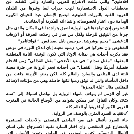
أفلاطون” والتي مثلت الانفراج للعربي والسارد والتي كشفت عن
مخططات الدول الاستعمارية لنهب خيرات ليبيا وغيرها من البلدان
العربية الغنية بالثورات الطبيعية .ليصبح الإنسان عبدا للحيتان الكبيرة
الهدامة دون اعتبار لخصوصياته وانتماءاته الفكرية أو العقائدية.
الشخوص إذن تواجدها في الرواية لصيق بتواجدها في المكان والذي مثل
جزءا من التوثيق للرحلة ولكل من سار في رحلات الحرقة أو الإرهاب
الداغشي. “مخيم بوشوشة. جرجيس نابل .صفاقس..” قوانتانامو”
الشخوص وان تحركوا في فترة زمنية معينة إبان اندلاع الثورة في تونس
فقد ذكرت أحداث هي بمثابة الاوتاد التي تكون الوثيقة التامة المنطقية
المعقولة “مقتل صدام ” في عيد الأضحى “مقتل القذافي” زمن اقتحام
قنصلية أمريكا وقتل القنصل” هي أحداث تجذر الرواية في فترة معينة
ثابتة لدى المتلقي والسارد والعالم كله .لكن بعض الأزمنة جاءت من
داخل المأساة والتي لم توثق زمنيا لكنها حاصلة وهي من مؤثثات الإضافة
للمتلقي مثال “ليلة المجزة”
غير أن الزمن لم يتوقف بانتهاء الرواية بل تواصل استباقا إلى “سنة
2025..وكان التفاؤل غير ممكن بشواهد من الأوضاع الحالية في المغرب
العربي الكبير أو افريقيا أو العالم كله
تقنيات السرد المثرى بالوصف في الرواية.
جاء السرد بأفعال في صيغ الماضي المنقضي والاحداث المستمرة
بالمضارع غير المنقضي وان اختار السارد تقنية الاسترجاع على لسان
الابطال الرئيسيّين كتبرير لوضعهم في الحاضر وتعديد الأسباب التي