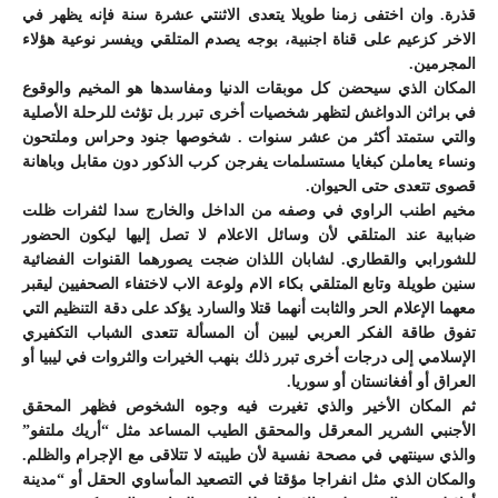
قذرة. وان اختفى زمنا طويلا يتعدى الاثنتي عشرة سنة فإنه يظهر في
الاخر كزعيم على قناة اجنبية، بوجه يصدم المتلقي ويفسر نوعية هؤلاء
المجرمين.
المكان الذي سيحضن كل موبقات الدنيا ومفاسدها هو المخيم والوقوع
في براثن الدواغش لتظهر شخصيات أخرى تبرر بل تؤثث للرحلة الأصلية
والتي ستمتد أكثر من عشر سنوات . شخوصها جنود وحراس وملتحون
ونساء يعاملن كبغايا مستسلمات يفرجن كرب الذكور دون مقابل وباهانة
قصوى تتعدى حتى الحيوان.
مخيم اطنب الراوي في وصفه من الداخل والخارج سدا لثفرات ظلت
ضبابية عند المتلقي لأن وسائل الاعلام لا تصل إليها ليكون الحضور
للشورابي والقطاري. لشابان اللذان ضجت يصورهما القنوات الفضائية
سنين طويلة وتابع المتلقي بكاء الام ولوعة الاب لاختفاء الصحفيين ليقبر
معهما الإعلام الحر والثابت أنهما قتلا والسارد يؤكد على دقة التنظيم التي
تفوق طاقة الفكر العربي ليبين أن المسألة تتعدى الشباب التكفيري
الإسلامي إلى درجات أخرى تبرر ذلك بنهب الخيرات والثروات في ليبيا أو
العراق أو أفغانستان أو سوريا.
ثم المكان الأخير والذي تغيرت فيه وجوه الشخوص فظهر المحقق
الأجنبي الشرير المعرقل والمحقق الطيب المساعد مثل “أريك ملتفو”
والذي سينتهي في مصحة نفسية لأن طيبته لا تتلاقى مع الإجرام والظلم.
والمكان الذي مثل انفراجا مؤقتا في التصعيد المأساوي الحقل أو “مدينة