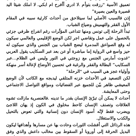
تعميق الأسية “رزقت بتوأم .لا ادري أأفرح ام ابكي. لا املك شيئا اليد
قصيرة والعين بصيرة”
إذن فالسبب الأصلي لما سيتلاحق من أحداث كارثية سببه في المقام
الأول الفقر والتهميش وضياع الشباب.
تبدأ الرحلة إلى تونس ومنها تتداعى المؤثٌرات رغم انفراج ظرفي جزئي
بالحصول على عمل وتقاضي اجر لكن الوضع الإقليمي والعالمي سيكون
له وقع الصواعق المدمرة ليضج الشباب بين الجنس والذي سيكون له
حيز واسع في الرواية إما مباشرة أو عن بعد عبر السكايب يقول العربي
“غدوت أمارس الجنس مع زوجتي في النور وليس في الظلام…عبر
السكايب” البطالة والفقر والرغبة في تحسين الأوضاع لإعالة أسر منهكة
وأولياء عجز هي السبب في “الرحلة”
لكن التصعيد في الأحداث خزنه المتلقي ليدبجه مع الكاتب لأن الوضع
المعيشي ظاهر بيّن للجميع عبر الفضائيات ومواقع التواصل الاجتماعي
وحتى المعايشة.
أحداث لا يمكن أن تبرّئ الإنسان بقدر ما تدينه .فالعنصرية مازالت تشوه
العلاقات وتصنف الإنسان كاحط مخلوق في الكون إذ يهان اللاجئ
ويضرب فقط لإنّه أسود الإنسان دون إنسانية والتي تعوض بالتحيل
والكذب والاستغلال.
هذه الرذائل التي أفشلت الثورات وحادت بها عن مسارها وأهدافها ليكون
البديل الحرقة إلى أوروبا أو السقوط بين مخالب داعش والذي وفق