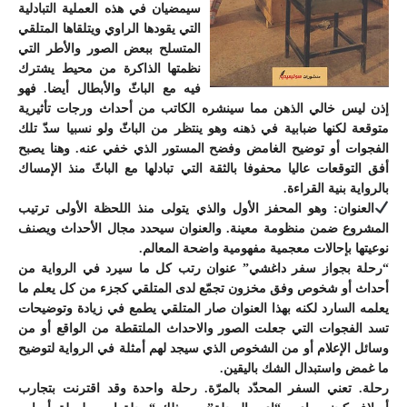
سيمضيان في هذه العملية التبادلية
التي يقودها الراوي ويتلقاها المتلقي
المتسلح ببعض الصور والأطر التي
نظمتها الذاكرة من محيط يشترك
فيه مع الباثّ والأبطال أيضا. فهو
إذن ليس خالي الذهن مما سينشره الكاتب من أحداث ورجات تأثيرية
متوقعة لكنها ضبابية في ذهنه وهو ينتظر من الباثّ ولو نسبيا سدّ تلك
الفجوات أو توضيح الغامض وفضح المستور الذي خفي عنه. وهنا يصبح
أفق التوقعات عاليا محفوفا بالثقة التي تبادلها مع الباثً منذ الإمساك
بالرواية بنية القراءة.
العنوان:
وهو المحفز الأول والذي يتولى منذ اللحظة الأولى ترتيب
المشروع ضمن منظومة معينة. والعنوان سيحدد مجال الأحداث ويصنف
نوعيتها بإحالات معجمية مفهومية واضحة المعالم.
“رحلة بجواز سفر داغشي”
عنوان رتب كل ما سيرد في الرواية من
أحداث أو شخوص وفق مخزون تجمّع لدى المتلقي كجزء من كل يعلم ما
يعلمه السارد لكنه بهذا العنوان صار المتلقي يطمع في زيادة وتوضيحات
تسد الفجوات التي جعلت الصور والاحداث الملتقطة من الواقع أو من
وسائل الإعلام أو من الشخوص الذي سيجد لهم أمثلة في الرواية لتوضيح
ما غمض واستبدال الشك باليقين.
رحلة. تعني السفر المحدّد بالمرّة. رحلة واحدة وقد اقترنت بتجارب