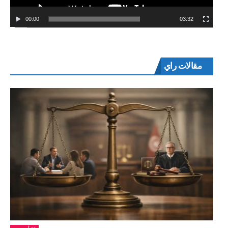
00:00
03:32
مقالات راي