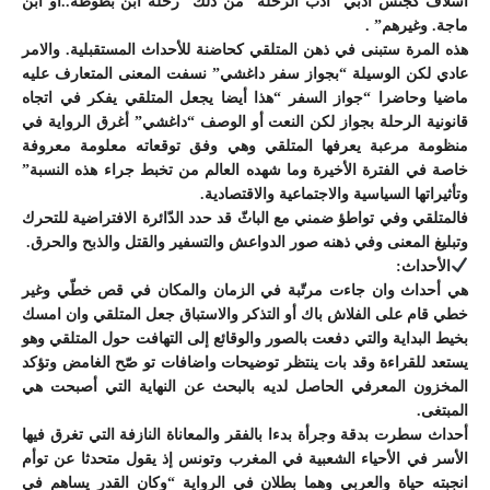
أسلاف كجنس ادبي “ادب الرحلة” من ذلك “رحلة ابن بطوطة..أو ابن
ماجة. وغيرهم” .
هذه المرة ستبنى في ذهن المتلقي كحاضنة للأحداث المستقبلية. والامر
عادي لكن الوسيلة “بجواز سفر داغشي” نسفت المعنى المتعارف عليه
ماضيا وحاضرا “جواز السفر “هذا أيضا يجعل المتلقي يفكر في اتجاه
قانونية الرحلة بجواز لكن النعت أو الوصف “داغشي” أغرق الرواية في
منظومة مرعبة يعرفها المتلقي وهي وفق توقعاته معلومة معروفة
خاصة في الفترة الأخيرة وما شهده العالم من تخبط جراء هذه النسبة”
وتأثيراتها السياسية والاجتماعية والاقتصادية.
فالمتلقي وفي تواطؤ ضمني مع الباثّ قد حدد الدّائرة الافتراضية للتحرك
وتبليغ المعنى وفي ذهنه صور الدواعش والتسفير والقتل والذبح والحرق.
الأحداث:
هي أحداث وان جاءت مرتّبة في الزمان والمكان في قص خطّي وغير
خطي قام على الفلاش باك أو التذكر والاستباق جعل المتلقي وان امسك
بخيط البداية والتي دفعت بالصور والوقائع إلى التهافت حول المتلقي وهو
يستعد للقراءة وقد بات ينتظر توضيحات واضافات تو صّح الغامض وتؤكد
المخزون المعرفي الحاصل لديه بالبحث عن النهاية التي أصبحت هي
المبتغى.
أحداث سطرت بدقة وجرأة بدءا بالفقر والمعاناة النازفة التي تغرق فيها
الأسر في الأحياء الشعبية في المغرب وتونس إذ يقول متحدثا عن توأم
انجبته حياة والعربي وهما بطلان في الرواية “وكان القدر يساهم في