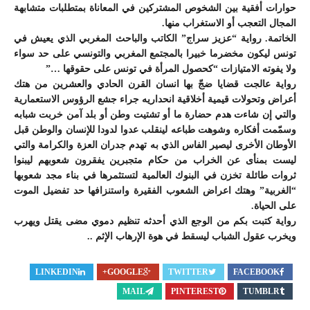
حوارات أفقية بين الشخوص المشتركين في المعاناة بمتطلبات متشابهة
المجال التعجب أو الاستغراب منها.
الخاتمة. رواية “عزيز سراج” الكاتب والباحث المغربي الذي يعيش في
تونس ليكون مخضرما خبيرا بالمجتمع المغربي والتونسي على حد سواء
ولا يفوته الامتيازات “كحصول المرأة في تونس على حقوقها …”
رواية عالجت قضايا ضجّ بها انسان القرن الحادي والعشرين من هتك
أعراض وتحولات قيمية أخلاقية انحداريه جراء جشع الرؤوس الاستعمارية
والتي إن شاءت هدم حضارة ما أو تشتيت وطن أو بلد آمن خربت شبابه
وسمّمت أفكاره وشوهت طباعه لينقلب عدوا لدودا للإنسان والوطن قبل
الأوطان الأخرى ليصير الفاس الذي به تهدم جدران العزة والكرامة والتي
ليست بمنأى عن الخراب من حكام متجبرين يفقرون شعوبهم ليبنوا
ثروات طائلة تخزن في البنوك العالمية لتستثمرها في بناء مجد شعوبها
“الغربية” وهتك اعراض الشعوب الفقيرة واستنزافها حد تفضيل الموت
على الحياة.
رواية كتبت بكم من الوجع الذي أحدثه تنظيم دموي مضى يقتل ويهرب
ويخرب عقول الشباب ليسقط في هوة الإرهاب الإثم ..
LINKEDIN
GOOGLE+
TWITTER
FACEBOOK
MAIL
PINTEREST
TUMBLR