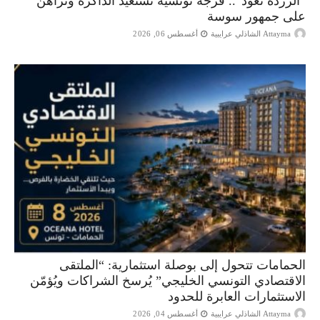
“الزردة تعود”.. فرجة تونسية تستعيد الذاكرة وتراهن
على جمهور سوسة
Attayma الشاذلي عرايبية
أغسطس 06, 2026
الحمامات تتحول إلى بوصلة استثمارية: “الملتقى
الاقتصادي التونسي الخليجي” يُرسخ الشراكات ويُؤمّن
الاستثمارات العابرة للحدود
Attayma الشاذلي عرايبية
أغسطس 04, 2026