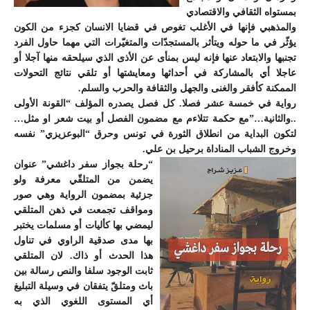
بمستواه الثقافي والاقتصادي
والمذهبي فإنها في الأغلب تغوص في قضايا الانسان كجزء من الكون
يؤثّر في ما حوله ويتأثر بالمستجدّات والمتغيّرات التي مهما حاول الفرد
تجنبها والابتعاد عنها فإنه ليس بمنأى عن الأذى الذي سيلحقه منها آجلا أو
عاجلا أي بالمشاركة في أحداثها ومعايشتها أو تلقي نتائج التحولات
الممكنة كأفقر والغنى والجهل والثقافة والحرب والسلم.
رواية في خمسة عشر فصلا. كل فصل يصدره المؤلف “القونة الأولى
..والثانية…”مع حكمة تتلاءم مع مضمون الفصل أو بيت شعر او مثل…
لتكون البداية من انطلاق الثورة في تونس وحرق “البوعزيزي” نفسه
وخروج الشباب المناداة برحيل بن علي.
“رحلة بجواز سفر داغشي”
عنوان
يضمن من المتلقّي معرفة ولو
جزئية بمضمون الرواية وهي صور
ومواقف تجمعت في ذهن المتلقي
ليمضي بها كأليات أو مسلمات يختبر
بها مدى صدقية الراوي في تناول
هذا الحدث أو ذاك. لان المتلقي
ثابت الوجود سلفا والنص رسالة بين
باث ومتلقّ يتفقان في وسيلة التبليغ
أي المستوى اللغوي الذي به