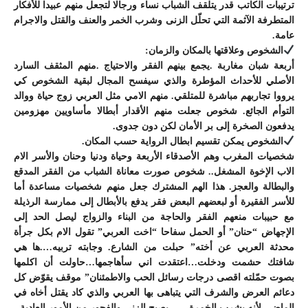
ترتيبات الكاتب قدر يتلقف الشباب نساء ورجالا لتجعل منهم عبيدا للأفكار
المتطرفة الآثمة التي تحلّل الزنى وشرب الخمر والعنف والقتل والاجرام
عامة.
الشخوص وعلاقتها بالمكان والزمان:
أربعة شبان مغاربة .يجمع بينهم الفقر والاحتياج .منهم المثقف السارد
الأصلي للأحداث المؤطرة والذي سيفسح المجال لبقية الشخوص كي
يرووا تجاربهم مباشرة للمتلقي. منهم الامي مثل العربي زوج حياة ووالد
التوأم الجائع. شخوص جعلت منهم الأقدار أبطالا مأساويين مهزومين
يدفعون الصخرة إلى بر الأمان لكن دون جدوى.
الشخوص يمكن تقسيم ابطال الرواية حسب المكان.
شخصيات المغرب وهم الأصدقاء الأربعة وحياة ودنيا وحنان والأسر الام
الاب الإخوة المشغل.. شخوص صورت معاناة الشباب من الفقر المدقع
والبطالة والعجز. هذا الهم المشترك جعل منهم شخصيات مساعدة أما
للأسر الفقيرة أو لبعضهم البعض فقر يدفع بالأبطال إلى ممارسة الرذيلة
مع حبيبات منعهم الفقر والحاجة من البناء والزواج ليصل الحد إلى
الإجهاض “حنان” أو الحمل سفاحا “اخت العربي” تقول الام بكل جرأة
محدثة العربي عن أخته” حبلت من الشارع. وجابته تربيه….ها هي
شافتك حشمت ودخلت…اعتقدت اني سأهاجمها…حاولت أن اكلمها
بصوت حمّلته اقصى درجات رسائل الحب والاطمئنان” موقف يقوّض كل
دعائم العرض والشرف التي يتباهى بها العربي والذي كاد يقتل أخاه في
الماضي لأنه يشرب الخمرة ….. يصبح الزنى والفجور من الأمور العادية.