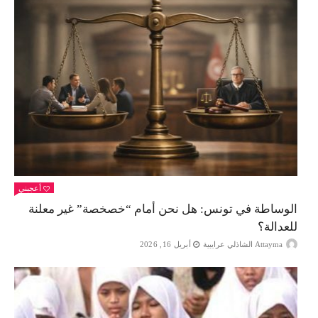
أعجبني
الوساطة في تونس: هل نحن أمام “خصخصة” غير معلنة
للعدالة؟
Attayma الشاذلي عرايبية
أبريل 16, 2026