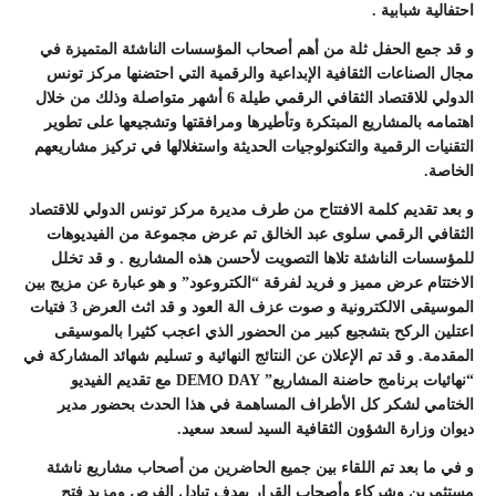
احتفالية شبابية .
و قد جمع الحفل ثلة من أهم أصحاب المؤسسات الناشئة المتميزة في
مجال الصناعات الثقافية الإبداعية والرقمية التي احتضنها مركز تونس
الدولي للاقتصاد الثقافي الرقمي طيلة 6 أشهر متواصلة وذلك من خلال
اهتمامه بالمشاريع المبتكرة وتأطيرها ومرافقتها وتشجيعها على تطوير
التقنيات الرقمية والتكنولوجيات الحديثة واستغلالها في تركيز مشاريعهم
الخاصة.
و بعد تقديم كلمة الافتتاح من طرف مديرة مركز تونس الدولي للاقتصاد
الثقافي الرقمي سلوى عبد الخالق تم عرض مجموعة من الفيديوهات
للمؤسسات الناشئة تلاها التصويت لأحسن هذه المشاريع . و قد تخلل
الاختتام عرض مميز و فريد لفرقة “الكتروعود” و هو عبارة عن مزيج بين
الموسيقى الالكترونية و صوت عزف الة العود و قد اثث العرض 3 فتيات
اعتلين الركح بتشجيع كبير من الحضور الذي اعجب كثيرا بالموسيقى
المقدمة. و قد تم الإعلان عن النتائج النهائية و تسليم شهائد المشاركة في
“نهائيات برنامج حاضنة المشاريع” DEMO DAY مع تقديم الفيديو
الختامي لشكر كل الأطراف المساهمة في هذا الحدث بحضور مدير
ديوان وزارة الشؤون الثقافية السيد لسعد سعيد.
و في ما بعد تم اللقاء بين جميع الحاضرين من أصحاب مشاريع ناشئة
مستثمرين وشركاء وأصحاب القرار بهدف تبادل الفرص ومزيد فتح