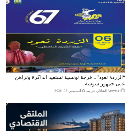
“الزردة تعود”.. فرجة تونسية تستعيد الذاكرة وتراهن
على جمهور سوسة
Attayma الشاذلي عرايبية
أغسطس 06, 2026