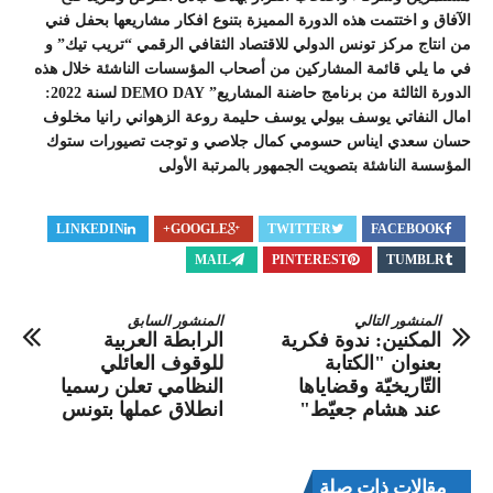
الآفاق و اختتمت هذه الدورة المميزة بتنوع افكار مشاريعها بحفل فني
من انتاج مركز تونس الدولي للاقتصاد الثقافي الرقمي “تريب تيك” و
في ما يلي قائمة المشاركين من أصحاب المؤسسات الناشئة خلال هذه
الدورة الثالثة من برنامج حاضنة المشاريع” DEMO DAY لسنة 2022:
امال النفاتي يوسف بيولي يوسف حليمة روعة الزهواني رانيا مخلوف
حسان سعدي ايناس حسومي كمال جلاصي و توجت تصيورات ستوك
المؤسسة الناشئة بتصويت الجمهور بالمرتبة الأولى
LINKEDIN
GOOGLE+
TWITTER
FACEBOOK
MAIL
PINTEREST
TUMBLR
المنشور التالي
المنشور السابق
المكنين: ندوة فكرية
الرابطة العربية
بعنوان "الكتابة
للوقوف العائلي
التّاريخيّة وقضاياها
النظامي تعلن رسميا
عند هشام جعيّط"
انطلاق عملها بتونس
مقالات ذات صلة