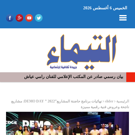
الخميس 6 أغسطس 2026
في افتتاح مهرجان بومخلوف الدولي: رؤوف ماهر يتالق و يشد الجمهور 
ر
الرئيسية
slider
نهائيات برنامج حاضنة المشاريع”DEMO DAY ” 2022: مشاريع
ناجحة وعروض فنية رقمية مميزة