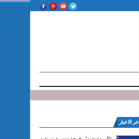
خر الاخبار
“الزردة تعود”.. فرجة تونسية تستعيد