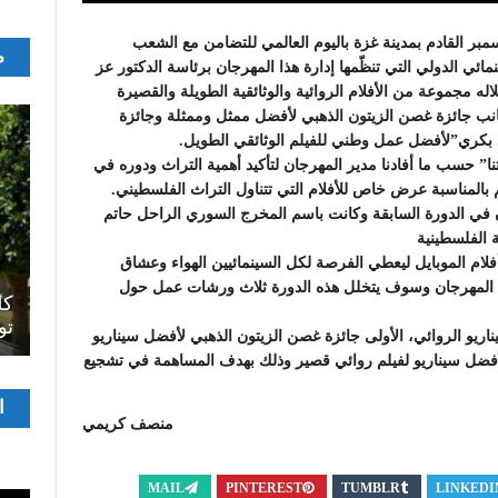
ار “تراثنا هويتنا” وتنتظم من 29 نوفمبر الى 6 ديسمبر القادم بمدينة غزة باليوم العالمي للتضامن مع الشعب
م
ئي الدولي التي تنظّمها إدارة هذا المهرجان برئاسة الدكتور عز
ه مجموعة من الأفلام الروائية والوثائقية الطويلة والقصيرة
انب جائزة غصن الزيتون الذهبي لأفضل ممثل وممثلة وجائزة
مد بكري”لأفضل عمل وطني للفيلم الوثائقي الطويل.
تنا” حسب ما أفادنا مدير المهرجان لتأكيد أهمية التراث ودوره في
 بالمناسبة عرض خاص للأفلام التي تتناول التراث الفلسطيني.
ن في الدورة السابقة وكانت باسم المخرج السوري الراحل حاتم
الفلسطينية
لام الموبايل ليعطي الفرصة لكل السينمائيين الهواء وعشاق
اصل
في المهرجان وسوف يتخلل هذه الدورة ثلاث ورشات عمل حول
سرح
المسرح الجامعي يقود رواده إلى الملتقيات
كل
الدولية…التجربة العمانية نموذجا
تو
ناريو الروائي، الأولى جائزة غصن الزيتون الذهبي لأفضل سيناريو
 لأفضل سيناريو لفيلم روائي قصير وذلك بهدف المساهمة في تشجيع
مشغ
ا
الفيدي
منصف كريمي
MAIL
PINTEREST
TUMBLR
LINKEDI