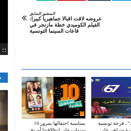
المنشور السابق
عروضه لاقت اقبالا جماهيريا كبيرا:
الفيلم الكوميدي خطة مازنجر في
قاعات السينما التونسية
م
”.. فرجة تونسية
بمناسبة احتفالها بمرور 10
كرة وتراهن على
سنوات على انطلاقتها أورنج