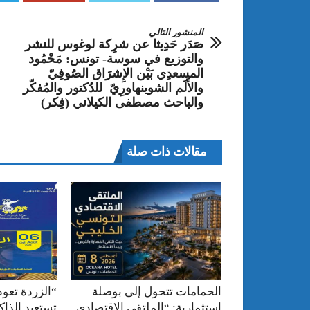
المنشور التالي
صَدَر حَدِيثا عن شرِكة لوغوس للنشر
والتوزيع في سوسة- تونس: مَحْمُود
المسعدِي بَيْن الإِشرَاق الصُوفِيّ
والأَلَم الشوبنهاورِيّ للدُكتور والمُفكّر
والباحث مصطفى الكيلاني (فِكر)
مقالات ذات صلة
الحمامات تتحول إلى بوصلة
“الزردة تعود
استثمارية: “الملتقى الاقتصادي
تستعيد الذا