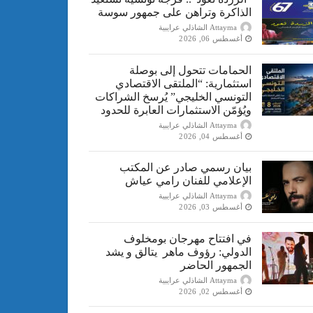
الذاكرة وتراهن على جمهور سوسة
Attayma الشاذلي عرايبية
أغسطس 06, 2026
الحمامات تتحول إلى بوصلة
استثمارية: “الملتقى الاقتصادي
التونسي الخليجي” يُرسخ الشراكات
ويُؤمّن الاستثمارات العابرة للحدود
Attayma الشاذلي عرايبية
أغسطس 04, 2026
بيان رسمي صادر عن المكتب
الإعلامي للفنان رامي عياش
Attayma الشاذلي عرايبية
أغسطس 03, 2026
في افتتاح مهرجان بومخلوف
الدولي: رؤوف ماهر يتالق و يشد
الجمهور الحاضر
Attayma الشاذلي عرايبية
أغسطس 02, 2026