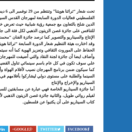
تحت شع
الفلسطيني فعاليات الدورة السابعة لمهرجان القدس السينما
الدين شلح بالتعاون مع جمعية رؤية شبابية حيث تعرض خلال
للتنافس على جائزة غصن الزيتون الذهبي لكل فئة الى ج
الإنتاج والسيناريو والتصوير كما ترصد جائزة الفنان “مح
وقد اختارت هيئة التنظيم شعار الدورة السابعة “تراثنا هوي
الحفاظ على الموروث الثقافي وتعزيز الهوية كما أنه سيتم
وأضاف ايضا أن جائزة لجنة النقاد والتي أضيفت للمهرجا
علي سوف تكون في كل عام باسم سينمائي تناول القضية 
كما سيكون ضمن برنامج المهرجان نصيب لأفلام الهواة وأف
: الدورة 24 للمعرض الجامعي تحت
عبد الستار الخليفي: مهم جدا أن يتو
السينما والطلبة على مستوى دولي ليشاركوا بأفلامهم 
طريقك إلى التميّز”
الملتقى الدولي الحسين بوزيان للم
السيناريو والإخراج والإنتاج
الجامعي بوجودي أو بدونه
أما جائزة السيناريو الخاصة فهي عبارة عن مسابقتين للسي
لفيلم روائي طويل، والثانية جائزة غصن الزيتون الذهبي
كتاب السيناريو على أن يكتبوا عن فلسطين.
N
GOOGLE+
TWITTER
FACEBOOK