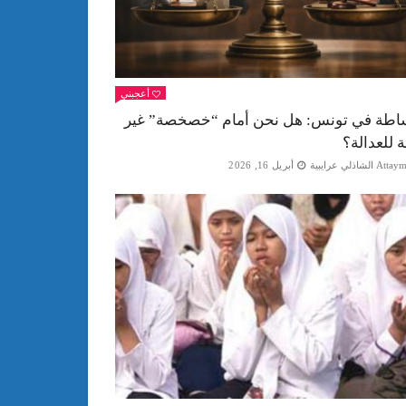
أعجبني
اطة في تونس: هل نحن أمام “خصخصة” غير
ة للعدالة؟
Att الشاذلي عرايبية
أبريل 16, 2026