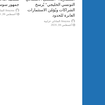
التونسي الخليجي” يُرسخ
جمهور سوس
الشراكات ويُؤمّن الاستثمارات
Attayma الشاذلي عرايبية
أغسطس 06, 2026
العابرة للحدود
Attayma الشاذلي عرايبية
أغسطس 04, 2026