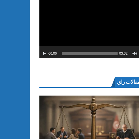
00:00
03:32
قالات راي