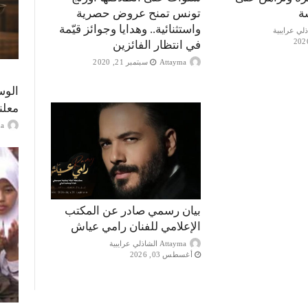
ة
تونس تمنح عروض حصرية
واستثنائية.. وهدايا وجوائز قيّمة
في انتظار الفائزين
Attayma
سبتمبر 21, 2020
الوس
معلن
ayma
بيان رسمي صادر عن المكتب
الإعلامي للفنان رامي عياش
Attayma الشاذلي عرايبية
أغسطس 03, 2026