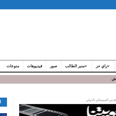
راي حر
منبر الطالب
صور
فيديوهات
منوعات
اش
لقدس السينمائي الدولي
ا