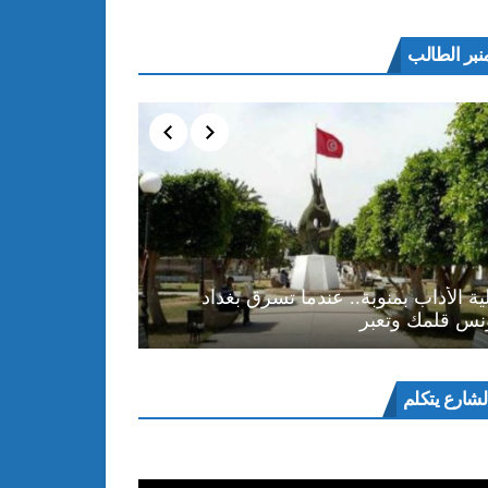
نبر الطالب
ية الأداب بمنوبة.. عندما تسرق بغداد
نس قلمك وتعبر
ل
لشارع يتكلم
و