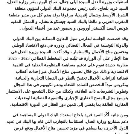
استقبلت
وزيرة العدل السيدة ليلى جفال
، صباح اليوم بمقر وزارة العدل،
السيد فريد بلحاج
،
نائب رئيس مجموعة البنك الدولي لشؤون منطقة
الشرق الأوسط وشمال إفريقيا،
مرفوقا بوفد يضم كل من
مدير منطقة
المغرب العربي و مالطا بالبنك السيد جيسكو هانتشل،
و
الممثل المقيم
بتونس السيد ألكسندر أوروبيو،
و بحضور عدد من
أعضاء الديوان،
وقد خصصت الجلسة لتدارس سبل التعاون الممكنة بين البنك الدولي
والدولة التونسية في المجال القضائي ودوره في دفع الاقتصاد الوطني
وتحسين مناخ الأعمال والاستثمار ، وقد أكدت السيدة وزيرة العدل في
هذا الإطار على أن الوزارة قد تبنّت في المخطط القطاعي 2023 – 2025
مقاربة جديدة تقوم على تدعيم مساهمة المنظومة العدلية في التنمية
الاقتصادية و ذلك من خلال تحسين مناخ الأعمال عبر إحداث أقطاب
قضائية لنزاعات الأعمال تختصّ بالنظر في القضايا التجارية والجبائية
وتكريس مبدأ التخصص للسادة القضاة ودعم تكوينهم في هذا المجال
وتطوير التشريعات ذات العلاقة، وكذلك من خلال التشجيع على الاستثمار
بتوسيع مجال المسح العقاري الإجباري والتسوية القضائية للوضعيات
العقارية العالقة بما يفضي إلى تثمين دور العقار في الدورة الاقتصادية.
ومن جانبه أكّد السيد فريد بلحاج استعداد البنك الدولي للمساهمة في
دعم مشاريع وزارة العدل، استئناسا بالتجارب التي قام بها البنك في عديد
الدول الأخرى، بما يساهم في مزيد تحسين مناخ الأعمال ودفع فرص