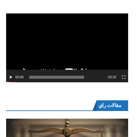
00:00
03:32
مقالات راي