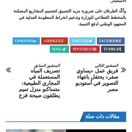
الاستثمار.
وأكّد الطرفان على ضرورة مزيد التنسيق لتجسيم المشاريع المضمّنة
بالمخطط القطاعي للوزارة وتدعيم انخراط المنظومة العدلية في
المجهود الوطني لدفع التنمية.
LINKEDIN
GOOGLE+
TWITTER
FACEBOOK
MAIL
PINTEREST
TUMBLR
المنشور التالي
المنشور السابق
فريق عمل «يساوي
تصريف المياه
صفر» يحتفل بانتهاء
المستعملة في
التصوير في أستوديو
المجاري الطبيعية:
مصر
متساكنو منزل تميم
يطلقون صيحة فزع
مقالات ذات صلة