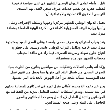
نابل. وأمام تمادي الديوان الوطني للتطهير في تبني سياسة ترقيعية
لتغطية عجزه عن تقديم خدمات صرف صحي لائقة، يهم المنتدى
التونسي للحقوق الاقتصادية والاجتماعية أن:
يحمل الديوان الوطني للتطهير مركزيا وجهويا وسلطة الإشراف وعلى
رأسها وزارة البيئة، المسؤولية كاملة في الكارثة البيئية الحاصلة بمنطقة
منزل تميم،
يندد بغياب استراتيجية صرف صحي واضحة وعلى المدى البعيد بمعتمدية
منزل تميم خاصة وبكامل التراب الوطني عامة. ويشدد على خطورة
انتهاج حلول سهلة وسريعة للتصرف فيما زاد عن طاقة استيعاب
محطات التطهير من مياه مستعملة،
يؤكد أنه يتلقى اتصالات وتشكيات من مواطنين يعانون من التلوث بمياه
الصرف الصحي من شمال البلاد الى جنوبها مما يجعل من تقييم عمل
هذه المؤسسة مسألة ملحة من أجل النهوض بالخدمات التي تقدمها،
يعبر عن دعمه اللامحدود لأهالي منزل تميم في تحركاتهم للمطالبة بحقهم
في بيئة سليمة. ويدعو السلطات المعنية للتعامل بمزيد من الشفافية مع
المواطنين والتدخل العاجل لإيجاد حل يضع حدا لمعاناتهم وللضرر
الحاصل على البيئة وعلى صحة المتساكنين.