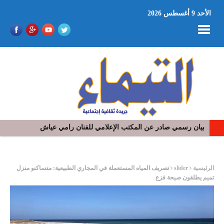
الأحد 9 أغسطس 2026
بيان رسمي صادر عن المكتب الإعلامي للفنان رامي عياش
في افتتاح مهرجان بومخلوف الدولي: رؤوف ماهر يتالق و يشد الجمهور 
ر
الرئيسية
slider
تصريف المياه المستعملة في المجاري الطبيعية: متساكنو منزل
تميم يطلقون صيحة فزع