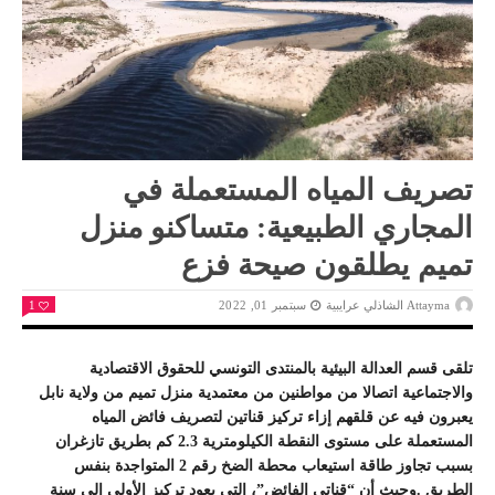
تصريف المياه المستعملة في
المجاري الطبيعية: متساكنو منزل
تميم يطلقون صيحة فزع
Attayma الشاذلي عرايبية
سبتمبر 01, 2022
1
تلقى قسم العدالة البيئية بالمنتدى التونسي للحقوق الاقتصادية
والاجتماعية اتصالا من مواطنين من معتمدية منزل تميم من ولاية نابل
يعبرون فيه عن قلقهم إزاء تركيز قناتين لتصريف فائض المياه
المستعملة على مستوى النقطة الكيلومترية 2.3 كم بطريق تازغران
بسبب تجاوز طاقة استيعاب محطة الضخ رقم 2 المتواجدة بنفس
الطريق .وحيث أن “قناتي الفائض”، التي يعود تركيز الأولى الى سنة