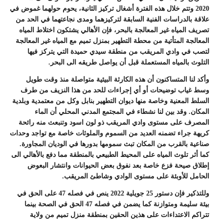
2020 وتتم خلال هذه الفترة أشغال تركيز الثانية، يحوم حولهما غموض في
علاقة بالدراسات الفنية السابقة لتركيزهما ومدى نجاعتهما في الحد من
تصريف المياه غير المعالجة بالبحر، فإن الأهالي يشتكون اختلاط المياه
المعالجة المتأتية من محطة التطهير بمنزل تميم مع المياه غير المعالجة
لتصب في وادي المريقب من منطقة سيدي حميدة التي يتركز فيها
التلوث بالمياه المستعملة قبل أن يواصل طريقه الى البحر.
وأكد لنا المتساكنون أن هذه الكارثة البيئية متواصلة منذ وقت طويل
وسط غياب توضيحات أو أي إجراءات للحد من هذا النزيف من طرف
السلط المعنية وخاصة منها ديوان التطهير بنابل وكل من معتمدية وبلدية
المكان. وقد بين لنا نشطاء في المجتمع المدني المحلي أن الماء
المصرف على مستوى وادي المريقب ذو لون اسود وتنبعث منه رائحة
كريهة جراء تضمنه العديد من السموم والملوثات خاصة مع تواجد وحدات
صناعية بالقرب من المكان تبث سمومها بدورها في الوديان المجاورة.
كما أثر تلوث المياه على المحيط الطبيعي بالمنطقة مما دفع بالأهالي الى
إطلاق صيحة فزع خاصة بعد نفوق بعض الحيوانات وانتشار البعوض
الحامل للأوبئة على مستوى الوادي وشاطئ المريقب.
وللتذكير فإن دستور 25 جويلية 2022 ينص في فصله 47 على الحق في
بيئة سليمة ومتوازنة كما يضمن في فصله 47 الحق في الصحة بينما
تتراكم الاعتداءات على هذين الحقين بمنطقة منزل تميم من ولاية