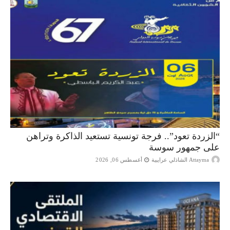
“الزردة تعود”.. فرجة تونسية تستعيد الذاكرة وتراهن
على جمهور سوسة
Attayma الشاذلي عرايبية
أغسطس 06, 2026