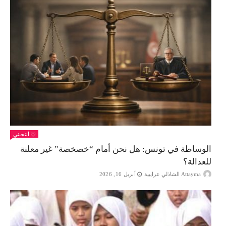
أعجبني
الوساطة في تونس: هل نحن أمام “خصخصة” غير معلنة
للعدالة؟
Attayma الشاذلي عرايبية
أبريل 16, 2026