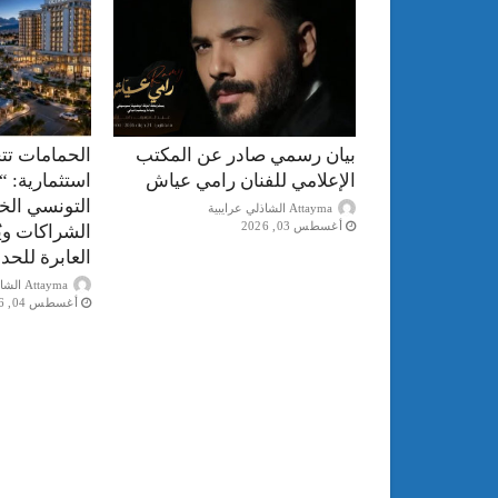
بيان رسمي صادر عن المكتب
الحمامات تت
الإعلامي للفنان رامي عياش
استثمارية: “
التونسي الخ
Attayma الشاذلي عرايبية
أغسطس 03, 2026
الشراكات ويُ
العابرة للحد
Attayma الشاذلي عرايبية
أغسطس 04, 2026