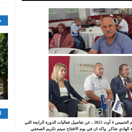
م
اصل
سرح
المسرح الجامعي يقود رواده إلى الملتقيات
كل
الدولية…التجربة العمانية نموذجا
تو
مشغ
ا
الفيدي
أعلن مدير مهرجان النفيضة الصيفي، رضا السعيدي ، اليوم الخميس 4 أوت 2022 ، عن تفاصيل فعاليات الدورة الرابعة التي
ب المدرسة الابتدائية الهادي شاكر. واكد ان في يوم الافتتاح سيتم تكريم الصحفي