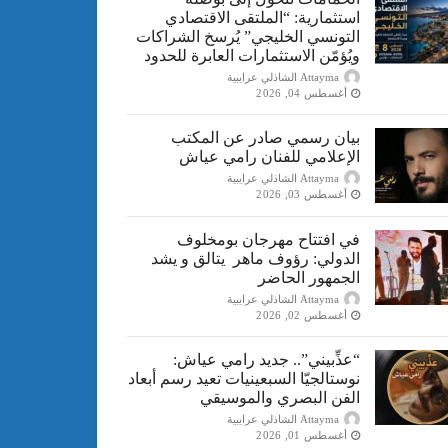
استثمارية: “الملتقى الاقتصادي
التونسي الخليجي” يُرسخ الشراكات
ويُؤمّن الاستثمارات العابرة للحدود
Attayma الشاذلي عرايبية
أغسطس 04, 2026
بيان رسمي صادر عن المكتب
الإعلامي للفنان رامي عياش
Attayma الشاذلي عرايبية
أغسطس 03, 2026
في افتتاح مهرجان بومخلوف
الدولي: رؤوف ماهر يتالق و يشد
الجمهور الحاضر
Attayma الشاذلي عرايبية
أغسطس 02, 2026
“​عذِّبيني”.. جديد رامي عياش:
نوستالجيّا السبعينيات تعيد رسم أبعاد
الفن البصري والموسيقي
Attayma الشاذلي عرايبية
أغسطس 01, 2026