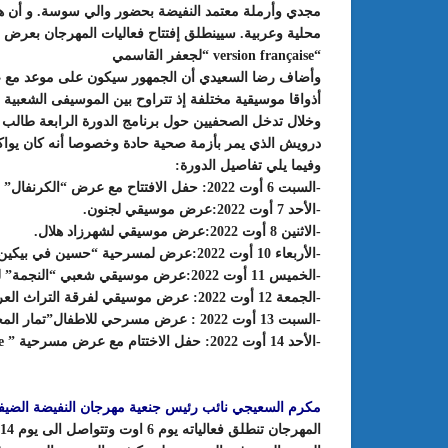
محلية وعربية. سيينطلق إفتتاح فعاليات المهرجان بعرض
“version française “لجعفر القاسمي
وأضاف رضا السعيدي أن الجمهور سيكون على موعد مع 
أذواقا موسيقية مختلفة إذ تتراوح بين الموسيفى الشعبية 
وخلال تدخل الصحفيين حول برنامج الدورة الرابعة طالب
درويش الذي يمر بأزمة صحية حادة وخصوصا أنه كان يواك
وفيما يلي تفاصيل الدورة:
-السبت 6 أوت 2022: حفل الافتتاح مع عرض “الكرنفال”
-الأحد 7 أوت 2022:عرض موسيقي لجنون.
-الاثنين 8 أوت 2022:عرض موسيقي لشهرزاد هلال.
-الأربعاء 10 أوت 2022:عرض لمسرحية “حسين في بيكين” لمقداد السهيلي.
-الخميس 11 أوت 2022:عرض موسيقي شعبي “النجمة” للمياء التونسية.
-الجمعة 12 أوت 2022: عرض موسيقي لفرقة التراث العراقية.
-السبت 13 أوت 2022 : عرض مسرحي للاطفال”تمار المحبة”.
-الأحد 14 أوت 2022: حفل الاختتام مع عرض مسرحية ” version française” لجعفر القاسمي.
مكرم السعيجي نائب رئيس جنعية مهرجان النفيضة الضيف