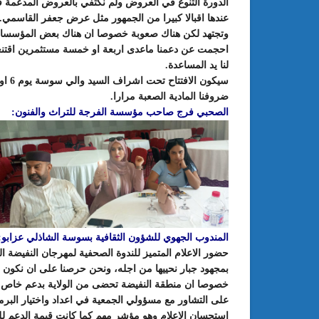
الدورة التنوع في العروض ولم نكتفي بالعروض المدعمة 
عندها اقبالا كبيرا من الجمهور مثل عرض جعفر القاسمي. 
وتجتهد لكن هناك صعوبة خصوصا ان هناك بعض المؤسسات ب
احجمت عن دعمنا ماعدى اربعة او خمسة مستثمرين اقتنعو
لنا يد المساعدة.
ضروفنا المادية الصعبة مرارا.
الصحبي فرج صاحب مؤسسة الفرجة للتراث والفنون:
المندوب الجهوي للشؤون الثقافية بسوسة الشاذلي عزابو:
حضور الاعلام المتميز للندوة الصحفية لمهرجان النفيضة 
بمجهود جبار نحييها من اجله، ونحن حرصنا على ان نكون
خصوصا ان منطقة النفيضة تحضى من الولاية بدعم خاص و
على التشاور مع مسؤولي الجمعية في اعداد واختيار البرم
استحسان الاعلام وهو مؤشر مهم كما كانت قيمة الدعم للم