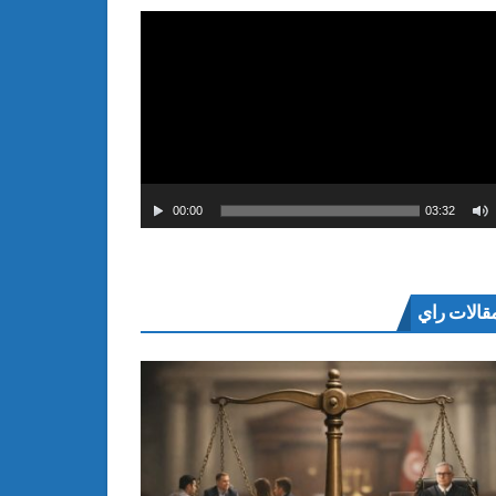
00:00
03:32
قالات راي