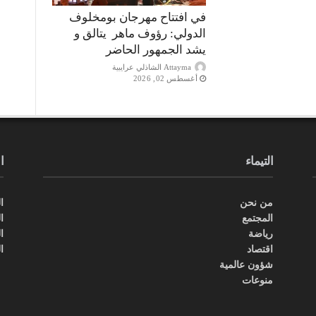
في افتتاح مهرجان بومخلوف
الدولي: رؤوف ماهر يتالق و
يشد الجمهور الحاضر
Attayma الشاذلي عرايبية
أغسطس 02, 2026
التيماء
ا
من نحن
ال
المجتمع
ال
رياضة
ال
اقتصاد
ا
شؤون عالمية
منوعات