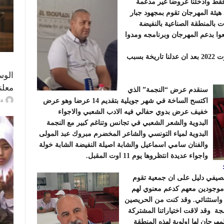
فقط وادخلنا عروضا غير مدعمة
هيئة المهرجان تقوم بمجهود جبار
المنطقة الصناعية بالنفيضة
ا بدعم المهرجان وبرنامجه ومدوا
سيكون الافتتاح تحت اشراف السيد والي سوسة يوم 6 اوت 2022 بعد ان عدلنا تاريخة بسبب
الوس
معلن
سنقدم عرض “النجمة” الذي
ayma
اكتسح الساخة في شهر جويلية بتقديم 14 عرضا وهو عرض
خفيف عرض بدوي حفالي فيه الادب الشعبي والاجواء
البدوية والشعر الشعبي في تجانس وتناغم كبير مع النجمة
البدوية لمياء التونسي والشاعر المخضرم مبروك عبد المولى
والفنان سامي اسماعيل والشابة اصيلة النفيضة الشابة خولة
واجواء عديدة انتظروها يوم 11 اوت المقبل.
الصيفي دليل على ان جمعية تقوم
 موجودين معهم كدعم معنوي لهم
استثنائي. وقد كنت من الحريصين
جة وقد لاقت اختياراتنا المشتركة
هرجان لها اولوية لهذه المنطقة