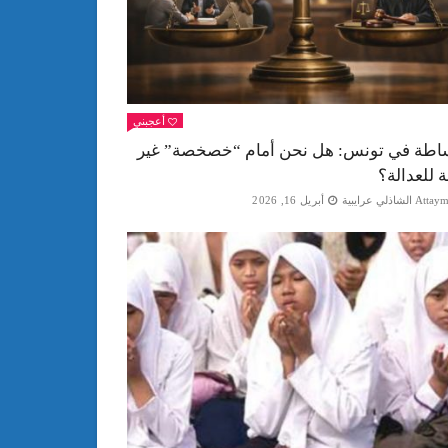
أعجبني
اطة في تونس: هل نحن أمام “خصخصة” غير
ة للعدالة؟
Att الشاذلي عرايبية
أبريل 16, 2026