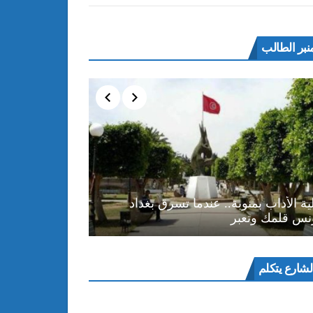
نبر الطالب
ية الأداب بمنوبة.. عندما تسرق بغداد
نس قلمك وتعبر
ل
لشارع يتكلم
و