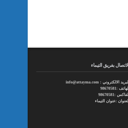
لاتصال بفريق التيماء
بريد الالكتروني : info@attayma.com
هاتف :98670581
فاكس :98670581
لعنوان :عنوان التيماء