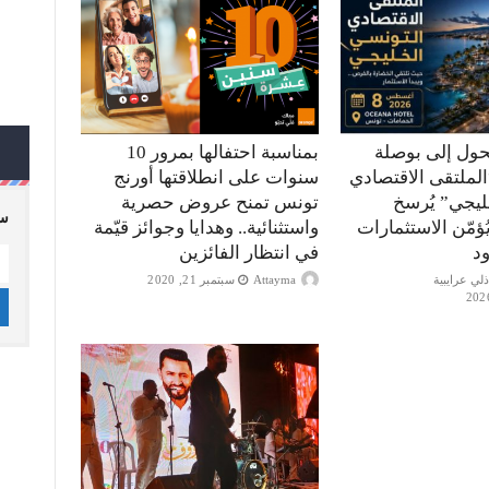
حول إلى بوصلة
بمناسبة احتفالها بمرور 10
الملتقى الاقتصادي
سنوات على انطلاقتها أورنج
ليجي” يُرسخ
تونس تمنح عروض حصرية
سج
ؤمّن الاستثمارات
واستثنائية.. وهدايا وجوائز قيّمة
ود
في انتظار الفائزين
Attayma
سبتمبر 21, 2020