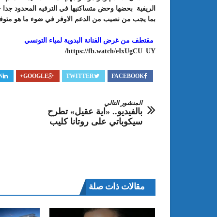
الريفية بحضها وحض متساكنيها في الترفيه المحدود جدا 
بما يجب من نصيب من الدعم الاوفر في ضوء ما هو متوفر 
مقتطف من غرض الفنانة البدوية لمياء التونسي
https://fb.watch/eIxUgCU_UY/
N
GOOGLE+
TWITTER
FACEBOOK
المنشور التالي
بالفيديو.. «اية عقيل» تطرح
سيكوباتي على روتانا كليب
مقالات ذات صلة