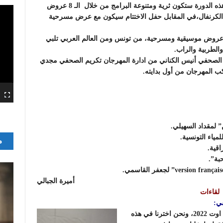
مجدي وأرملة معتمد النفيضة بحضور والي سوسة. و أن هذه الدورة ستكون ثرية ومتنوعة البرامج من خلال الـ 8 عروض
 الكرنفال،في المقابل حفل الاختتام سيكون مع عرض مسرحية
عروض موسيقية ومسرحية، من تونس ومن العالم العربي تلبي
والطربية والراب.
 الصحفي أنيس الكناني من ادارة المهرجان تكريم الصحفي مجدي
ب المهرجان من أول بدايته.
م
أميرة الجبالي
لقاءات
ي:
المهرجان تنطلق فعالياته يوم 6 اوت وتتواصل الى يوم 14 اوت 2022، ونحن اخترنا في هذه