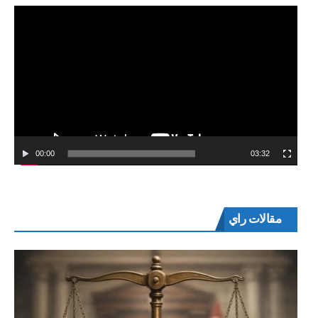
00:00
03:32
مقالات راي