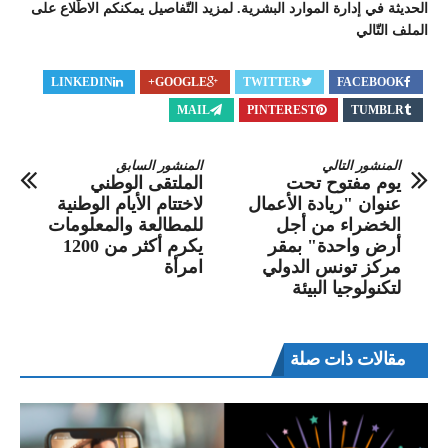
الحديثة في إدارة الموارد البشرية. لمزيد التّفاصيل يمكنكم الاطّلاع على
الملف التّالي
LINKEDIN
GOOGLE+
TWITTER
FACEBOOK
MAIL
PINTEREST
TUMBLR
المنشور التالي
المنشور السابق
يوم مفتوح تحت
الملتقى الوطني
عنوان "ريادة الأعمال
لاختتام الأيام الوطنية
الخضراء من أجل
للمطالعة والمعلومات
أرض واحدة" بمقر
يكرم أكثر من 1200
مركز تونس الدولي
امرأة‎‎
لتكنولوجيا البيئة
مقالات ذات صلة