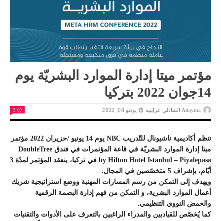
مؤتمر ميتا إدارة الموارد البشريّة يوم
14جوان 2022 بتركيا
Attayma الشاذلي عرايبية
يونيو 08, 2022
3
تنظم أكاديمية ناشيونال للتّدريب NBC يوم 14 يونيو /حزيران 2022 مؤتمر
ميتا إدارة الموارد البشريّة في قاعة المؤتمرات في فندق DoubleTree
by Hilton Hotel Istanbul – Piyalepasa في تركيا، ينعقد المؤتمر لمدّة 3
أيّام، بإشراف 5 متخصّصين في المجال.
ويهدف إلى التمكن من رسم المسارات المهنية ووضع استراتيجية شريك
أعمال الموارد البشرية، و التمكن من فهم إدارة البصمة الرقمية
والحمض النووي التنظيمي.
كما يُخصّص للقياديين والمدراء الراغبين بالتعرف على الأدوات والتقنيات