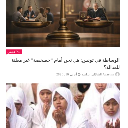
أعجبني
الوساطة في تونس: هل نحن أمام “خصخصة” غير معلنة
للعدالة؟
Attayma الشاذلي عرايبية
أبريل 16, 2026