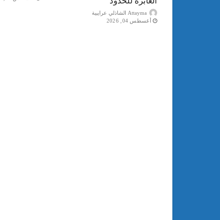
العابرة للحدود
Attayma الشاذلي عرايبية
أغسطس 04, 2026