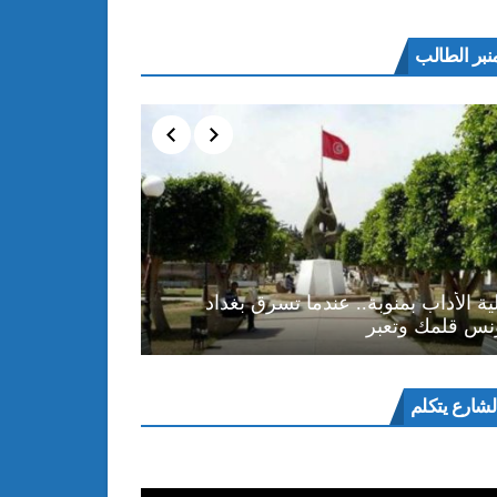
نبر الطالب
ية الأداب بمنوبة.. عندما تسرق بغداد
نس قلمك وتعبر
ل
لشارع يتكلم
و