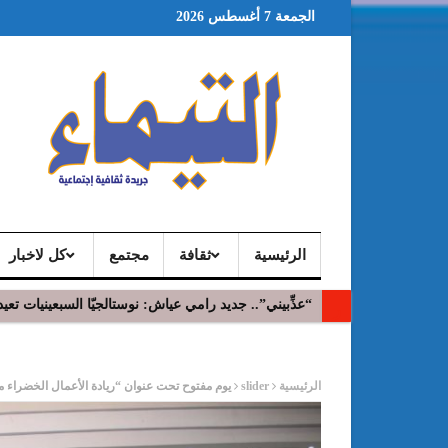
الجمعة 7 أغسطس 2026
الرئيسية
ثقافة
مجتمع
كل لاخبار
“​عذِّبيني”.. جديد رامي عياش: نوستالجيّا السبعينيات ت
ر
الرئيسية
slider
يوم مفتوح تحت عنوان “ريادة الأعمال الخضراء م