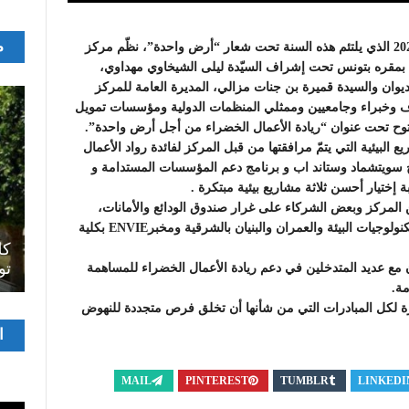
م
بمناسبة الاحتفالات باليوم العالمي والوطني للبيئة لسنة 2022 الذي يلتئم هذه السنة تحت شعار “أرض واحدة”، نظّم مركز
تونس الدولي لتكنولوجيا البيئة اليوم الثلاثاء 07 جوان 2022 بمقره بتونس تحت إشراف السيّدة ليلى الشيخاوي مهداوي،
لديوان والسيدة قميرة بن جنات مزالي، المديرة العامة للمركز
 وخبراء وجامعيين وممثلي المنظمات الدولية ومؤسسات تمويل
فتوح تحت عنوان “ريادة الأعمال الخضراء من أجل أرض واحدة”.
 البيئية التي يتمّ مرافقتها من قبل المركز لفائدة رواد الأعمال
ج سويتشماد وستاند اب و برنامج دعم المؤسسات المستدامة و
ة إختيار أحسن ثلاثة مشاريع بيئية مبتكرة .
ن المركز وبعض الشركاء على غرار صندوق الودائع والأمانات،
ومعهد الدراسات العليا التجارية بقرطاج والمعهد العالي لتكنولوجيات البيئة والعمران والبنيان بالشرقية ومخبرENVIE بكلية
اصل
سرح
المسرح الجامعي يقود رواده إلى الملتقيات
كل
الدولية…التجربة العمانية نموذجا
تو
ن مع عديد المتدخلين في دعم ريادة الأعمال الخضراء للمساهمة
مة.
زارة لكل المبادرات التي من شأنها أن تخلق فرص متجددة للنهوض
مشغ
ا
الفيدي
MAIL
PINTEREST
TUMBLR
LINKEDI