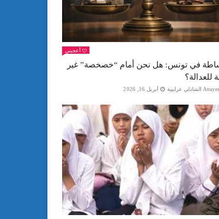
أعجبني
اطة في تونس: هل نحن أمام “خصخصة” غير
ة للعدالة؟
Att الشاذلي عرايبية
أبريل 16, 2026