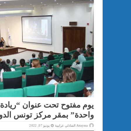
يوم مفتوح تحت عنوان “ريادة
واحدة” بمقر مركز تونس الدولي
Attayma الشاذلي عرايبية
يونيو 07, 2022