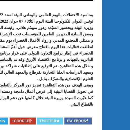
وزيرة البيئة وبحضور السيّدة زهور متهمّم هلالي، رئيسة ا
وبعض السادة المديرين العامين للمؤسسات تحت الإشراف
و ممثلي المجتمع المدني و رواد الأعمال الخضراء يوم م
انطلقت فعاليات هذا اليوم بافتتاح معرض حول أهمّ المشاريع
الخضراء في إطار برامج التعاون الدولي على غرار برنام
الدائرية بالجهات و برنامج الاقتصاد الأزرق وقد تم بالمناسب
و خلال هذه التظاهرة، تم التوقيع على إتفاقيات شراكة بي
: الدورة 24 للمعرض الجامعي تحت
عبد الستار الخليفي: مهم جدا أن يتو
طريقك إلى التميّز”
الملتقى الدولي الحسين بوزيان للم
العلوم الإقتصادية والتصرّف بنابل .
الجامعي بوجودي أو بدونه
ويبقى الهدف من هذه التظاهرة تعزيز دور المركز بالتعاو
في تحويل القضايا البيئية إلى فرص أعمال دامجة ومستدا
كما عبّرت السيدة وزيرة البيئة خلال كلمتها عن دعم الو
بالقطاع البيئي.
N
GOOGLE+
TWITTER
FACEBOOK