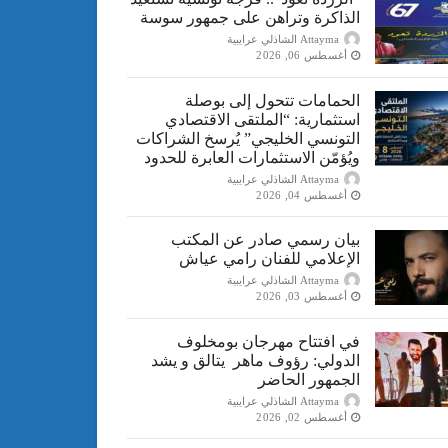
الذاكرة وتراهن على جمهور سوسة
Attayma الشاذلي عرايبية
أغسطس 06, 2026
الحمامات تتحول إلى بوصلة
استثمارية: “الملتقى الاقتصادي
التونسي الخليجي” يُرسخ الشراكات
ويُؤمّن الاستثمارات العابرة للحدود
Attayma الشاذلي عرايبية
أغسطس 04, 2026
بيان رسمي صادر عن المكتب
الإعلامي للفنان رامي عياش
Attayma الشاذلي عرايبية
أغسطس 03, 2026
في افتتاح مهرجان بومخلوف
الدولي: رؤوف ماهر يتالق و يشد
الجمهور الحاضر
Attayma الشاذلي عرايبية
أغسطس 02, 2026