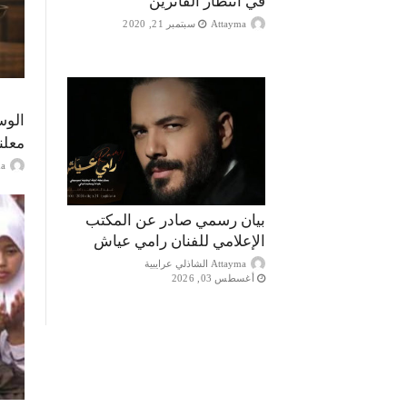
في انتظار الفائزين
Attayma
سبتمبر 21, 2020
الوس
معلن
ayma
بيان رسمي صادر عن المكتب
الإعلامي للفنان رامي عياش
Attayma الشاذلي عرايبية
أغسطس 03, 2026