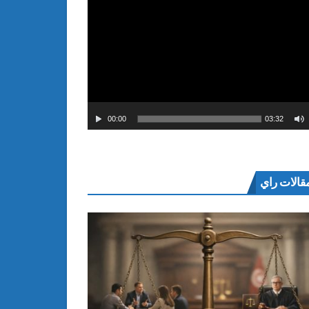
00:00
03:32
قالات راي