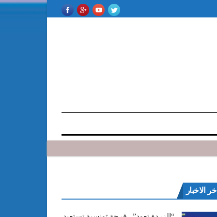
خر الاخبار
“الزردة تعود”.. فرجة تونسية تستعيد