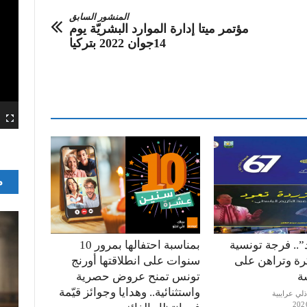
المنشور السابق
مؤتمر ميتا إدارة الموارد البشريّة يوم
14جوان 2022 بتركيا
م
”.. فرجة تونسية
بمناسبة احتفالها بمرور 10
كرة وتراهن على
سنوات على انطلاقتها أورنج
ة
تونس تمنح عروض حصرية
واستثنائية.. وهدايا وجوائز قيّمة