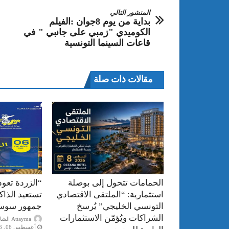
المنشور التالي
بداية من يوم 8جوان :الفيلم
الكوميدي "زمبي على جانبي " في
قاعات السينما التونسية
مقالات ذات صلة
الحمامات تتحول إلى بوصلة
“الزردة تعود
استثمارية: “الملتقى الاقتصادي
تستعيد الذا
التونسي الخليجي” يُرسخ
جمهور سوس
الشراكات ويُؤمّن الاستثمارات
Attayma الشاذلي عرايبية
أغسطس 06, 2026