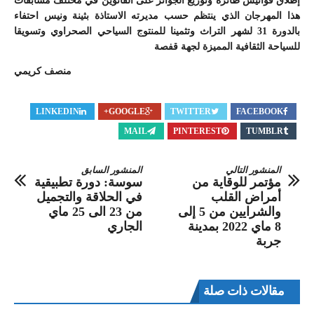
إطلاق فوانيس طائرة وتوزيع الجوائز على الفائوين في مختلف مسابقات
هذا المهرجان الذي ينتظم حسب مديرته الاستاذة بثينة ونيس احتفاء
بالدورة 31 لشهر التراث وتثمينا للمنتوج السياحي الصحراوي وتسويقا
للسياحة الثقافية المميزة لجهة قفصة
منصف كريمي
LINKEDIN
GOOGLE+
TWITTER
FACEBOOK
MAIL
PINTEREST
TUMBLR
المنشور التالي
المنشور السابق
مؤتمر للوقاية من
سوسة: دورة تطبيقية
أمراض القلب
في الحلاقة والتجميل
والشرايين من 5 إلى
من 23 الى 25 ماي
8 ماي 2022 بمدينة
الجاري
جربة
مقالات ذات صلة