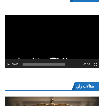
الفيديو
00:00
03:32
مقالات راي