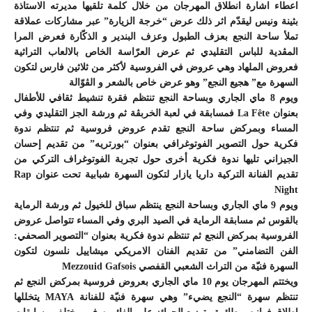
اعطاء اشارة انطلاق المهرجان من خلال كلمة تلقيها مديرته الاستاذة
بثينة ونيس ليقدّم اثر ذلك عرض “خرجة الزيارة” عبر مشاركات عملاقة
تملأ ساحة النجع بعزف الطبول وعزف البندير و الذكّارة فعرض المرا
المڤدية للباس التقليدي ثم عرض العرّاسة الخاص بالالعاب التراثية
فعروض الملهاد وهي عروض في الفروسية لأكثر من ثلاثين فارس لتكون
السهرة مع” هجيع النجع” وهو عرض خاص بالشعر و الڤوّالة
ويوم 8 ماي الجاري وبساحة النجع تنتظم فقرة تنشيط ثقافي للأطفال
بعنوان La Fête فمسابقة في لعبة الخربڤة ثم ورشة الجز التقليدي وفي
المساء وبمركض ساحة النجع تقدم عروض فروسية ثم تنتظم ندوة
فكرية حول التصوير الفوتوغرافي بعنوان “بورتريه” من تقديم إحسان
الجيزاني تليها ندوة فكرية أخرى حول تجربة الفوتوغراف التركي من
تقديم الفنانة التركية داريا يازار لتكون السهرة شبابية تحت عنوان Rap
Night
ويوم 9 ماي الجاري وبساحة النجع ينتظم سباق للخيول ثم ورشة الرماية
بالقوس ثم مسابقة الرماية في الصيد البري وفي المساء تتواصل عروض
الفروسية بمركض النجع ثم تنتظم ندوة فكرية بعنوان “التصوير الصحفي:
الفن التضامني” من تقديم الفنان الامريكي ميشاييل نلسون لتكون
السهرة فنيّة من التراث الشعبي القفصي Mezzouid Gafsois
ويختتم المهرجان يوم 10 ماي الجاري بعروض فروسية بمركض النجع ثم
تنتظم سهرة “النجع يضيء” وهي سهرة فنيّة للفنانة MAYA يتخللها