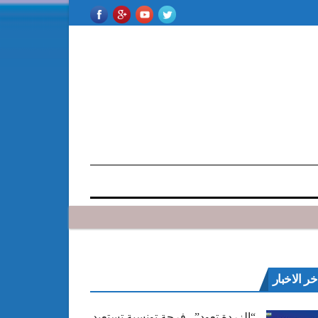
خر الاخبار
“الزردة تعود”.. فرجة تونسية تستعيد