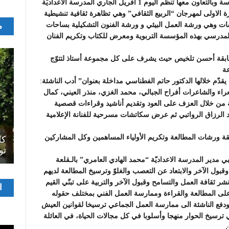
تحت اشراف وبدعم من المندوبيّـة الجهويّـة للتربيــة بسوسة وبالتعاون معها تنظّم اليوم 1 أفريل الجاري المدرسة الاعداديّة
 الاولى لمهرجان “الربيع الثقافي” وهي تظاهرة ثقافية تنشيطية
م
ت وهي ورشة العمل البيئي و ورشة الفنون التشكيلية بساحات
لمدرسي بهذه المؤسسة التربوية ومعرض للكتاب وتكريم الفنان
شكل مسابقة أحسن تلخيص حيث يشرف على كل مجموعة أستاذ لتتوّج
عة
ومن جهة أخرى يتضمن برنامج هذا المهرجان أمسية أدبية يقدّم خلالها الدكتور حاتم الفطناسي مداخلة بعنوان” أدب الناشئةː
عراء والشاعرات أفراح الجبالي، محمد الغزي، منذر العيني، كمال
ة من خلال العزف على العود وتقديم أناشيد وقراءات قصصية
 الرزاق الرواتبي ثم عرض سكاتشات مسرحية للفنانة الإعلامية
اصل
الفائزين في مسابقة ورشات المطالعة وتكريم الأولياء المساهمين وكل المشاركين
سرح
المسرح الجامعي يقود رواده إلى الملتقيات
كل
الدولية…التجربة العمانية نموذجا
تو
ي مدير المدرسة الاعداديّة “محمد الهادي العامري” بالـقلعة
قبول الآخر والابتعاد عن التعصب والغلوّ وترسيخ المطالعة لديهم
ر ثقافة العمل والتسامح وقبول الآخر والتربية على تبنّي القيم
مشغ
ا
ة على المطالعة والقراءة وممارسة العمل الفني بمختلف حقوله
الفيدي
ها ودفع الناشئة الى ممارسة العمل الجماعي ترسيخا لقوانين العيش
رسيخ الحوار منهجا وأسلوبا في كل مجالات الحياة، في العائلة
ن