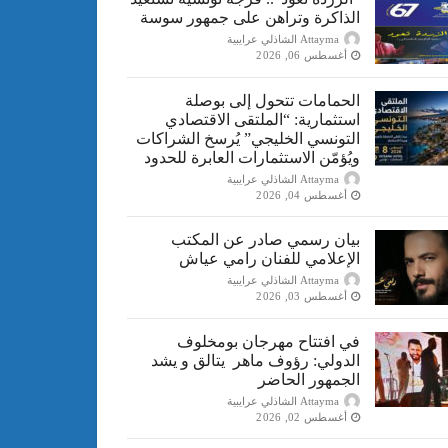
الذاكرة وتراهن على جمهور سوسة
Attayma الشاذلي عرايبية
أغسطس 06, 2026
الحمامات تتحول إلى بوصلة
استثمارية: “الملتقى الاقتصادي
التونسي الخليجي” يُرسخ الشراكات
ويُؤمّن الاستثمارات العابرة للحدود
Attayma الشاذلي عرايبية
أغسطس 04, 2026
بيان رسمي صادر عن المكتب
الإعلامي للفنان رامي عياش
Attayma الشاذلي عرايبية
أغسطس 03, 2026
في افتتاح مهرجان بومخلوف
الدولي: رؤوف ماهر يتالق و يشد
الجمهور الحاضر
Attayma الشاذلي عرايبية
أغسطس 02, 2026