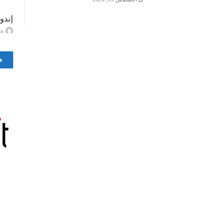
إندو
ayma
ص