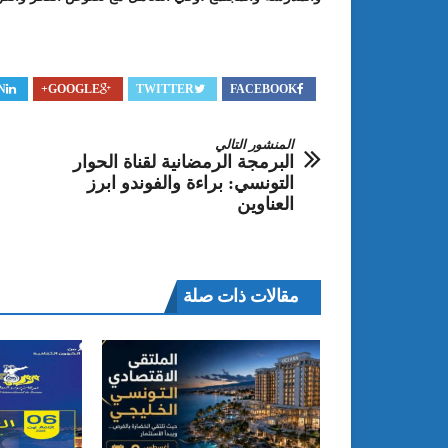
N
GOOGLE+
TWITTER
FACEBOOK
المنشور التالي
البرمجة الرمضانية لقناة الحوار
التونسي: براءة والفوندو ابرز
العناوين
مقالات ذات صلة