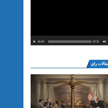
00:00
03:32
قالات راي