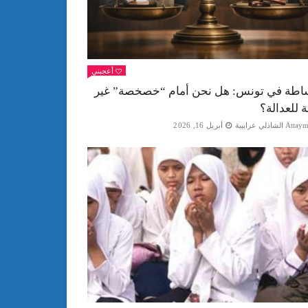
أعجبني
اطة في تونس: هل نحن أمام “خصخصة” غير
ة للعدالة؟
Att الشاذلي عرايبية
أبريل 16, 2026