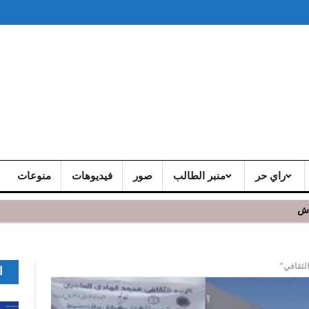
راي حر
منبر الطالب
صور
فيديوهات
منوعات
اش
الثقافي”
ا