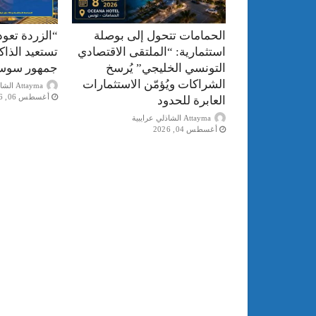
الحمامات تتحول إلى بوصلة
“الزردة تعود
استثمارية: “الملتقى الاقتصادي
تستعيد الذا
التونسي الخليجي” يُرسخ
جمهور سوس
الشراكات ويُؤمّن الاستثمارات
Attayma الشاذلي عرايبية
أغسطس 06, 2026
العابرة للحدود
Attayma الشاذلي عرايبية
أغسطس 04, 2026