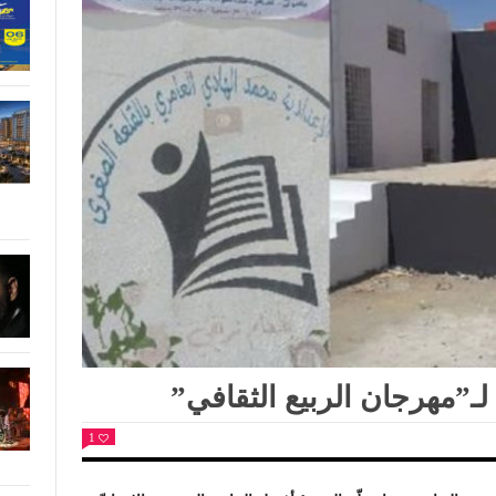
لـ”مهرجان الربيع الثقافي”
1