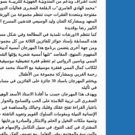
“محمد الهادي العامري”ب الـقلعة الصغـرى فعاليات الدورة
مفتوحة ومتعددة الفقرات حيث تنتظم مجموعة من الورشا
المعهد وبمشاركة الفنان وليد الوسيعي فتدشين المسرح ا
الكبير رضا بوقديدة
كما تنتظم 10ورشات تلمذية في المطالعة وفي 
هذه المسابقة بإسناد جوائز للفائزين الثلاثة من كل مجمو
المفهوم ،المنهج، المقاصد “تليها أمسية شعرية يؤثثها الش
الممي وياسين الرواتبي ثم تنتظم فقرة تنشيطية موسيقي
للكاتب كمال الممي ففقرة موسيقية مع الاستاذ محمد عبد
رحمة الغربي وبمشاركة مجموعة من الأطفال
: الدورة 24 للمعرض الجامعي تحت
عبد الستار الخليفي: مهم جدا أن يتو
ويختتم المهرجان باسناد 30 جائزة على 
طريقك إلى التميّز”
الملتقى الدولي الحسين بوزيان للم
في تأثيثه
الجامعي بوجودي أو بدونه
ويهدف هذا المهرجان حسب ما أفادنا الاستاذ الأسعد الوهيب
الصغـرى الى تربية التلامذة على الحب والتسامح والحوار و
باعتبار القراءة تفتح عقلك وقلبك وخيالك والمساهمة في نش
الإنسانية النبيلة ومقومات السلوك القويم وتعويد الناشئ
وتنمية ملكات التخيل و الحلم والابتكار والمبادرة ورعايت
المشترك في كنف التنوع، في سبيل التكامل والإسهام في ت
والمدرسة والمجتمع ،وفي التعامل مع نصوص الفكر والف