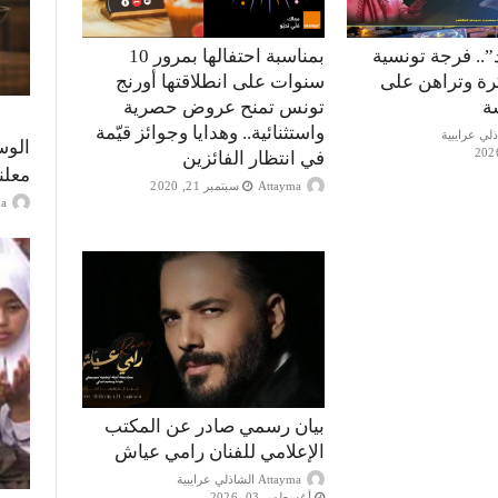
”.. فرجة تونسية
بمناسبة احتفالها بمرور 10
كرة وتراهن على
سنوات على انطلاقتها أورنج
ة
تونس تمنح عروض حصرية
واستثنائية.. وهدايا وجوائز قيّمة
الوس
في انتظار الفائزين
معلن
Attayma
سبتمبر 21, 2020
ayma
بيان رسمي صادر عن المكتب
الإعلامي للفنان رامي عياش
Attayma الشاذلي عرايبية
أغسطس 03, 2026