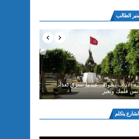
نبر الطالب
ية الأداب بمنوبة.. عندما تسرق بغداد
نس قلمك وتعبر
ل
لشارع يتكلم
و