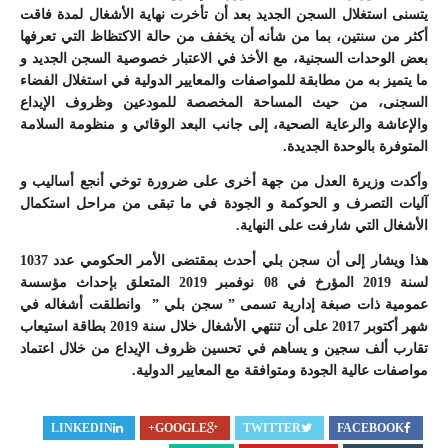
يتسنى استغلال السجن الجديد بعد أن تأخرت نهاية الأشغال لمدة فاقت
أكثر من سنتين، بما من شأنه أن يخفف من حالة الاكتظاظ التي تعرفها
بعض الوحدات السجنية، مع الأخذ في الاعتبار خصوصية السجن الجديد و
ما يتميز به من مطابقة للمواصفات والمعايير الدولية في استغلال الفضاء
السجنى، من حيث المساحة المخصصة للمودعين وظروف الإيداع
والإعاشة والرعاية الصحية، إلى جانب البعد الوقائي و منظومة السلامة
المتوفرة بالوحدة الجديدة.
وأكدت وزيرة العدل من جهة أخرى على ضرورة توخي أنجع أساليب و
آليات التصرف و الحوكمة و الجودة في ما تبقى من مراحل استكمال
الأشغال التي شارفت على النهاية.
هذا ويشار إلى أن سجن بلي أحدث بمقتضى الأمر الحكومي عدد 1037
لسنة 2019 المؤرخ في 08 نوفمبر 2019 المتعلق بإحداث مؤسسة
عمومية ذات صبغة إدارية تسمى ” سجن بلي ” وانطلقت أشغاله في
شهر أكتوبر 2017 على أن تنتهي الأشغال خلال سنة 2019 بطاقة استيعاب
تقارب ألف سجين و يساهم في تحسين ظروف الإيداع من خلال اعتماد
مواصفات عالية الجودة ومتوافقة مع المعايير الدولية.
LINKEDIN
GOOGLE+
TWITTER
FACEBOOK