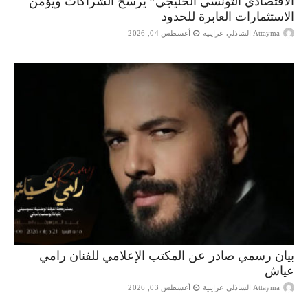
الاقتصادي التونسي الخليجي” يُرسخ الشراكات ويُؤمّن
الاستثمارات العابرة للحدود
Attayma الشاذلي عرايبية
أغسطس 04, 2026
بيان رسمي صادر عن المكتب الإعلامي للفنان رامي
عياش
Attayma الشاذلي عرايبية
أغسطس 03, 2026