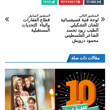
MAIL
PINTEREST
TUMBLR
المنشور التالي
المنشور السابق
لوحة فنية فسيفسائية
قطاع العقارات
للفنان التشكيلي
والبناء التحديات
الطيب زيود تجسد
المستقبلية
الشاعر الفلسطيني
محمود درويش
مقالات ذات صلة