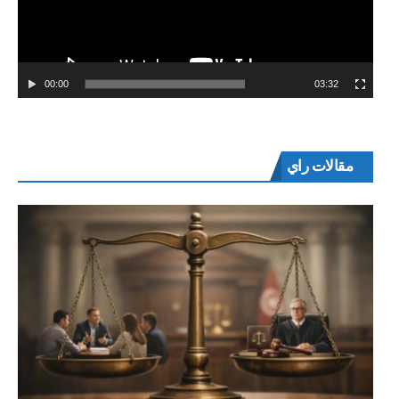
00:00
03:32
مقالات راي