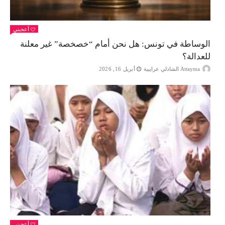
أعجبني
الوساطة في تونس: هل نحن أمام “خصخصة” غير معلنة
للعدالة؟
Attayma الشاذلي عرايبية
أبريل 16, 2026
أعجبني