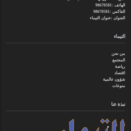
الهاتف :98670581
الفاكس :98670581
العنوان :عنوان التيماء
التيماء
من نحن
المجتمع
رياضة
اقتصاد
شؤون عالمية
منوعات
نبذة عنا