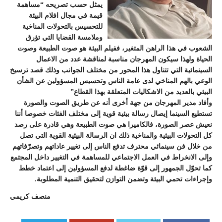
يمثل حسب تصريحه “مساهمة
قيمة في مجال افلام البيئة
للتحسيس بالتحولات المناخية
وملامسة القضايا التي تؤرق
الشعوب في هذا الراهن المتغير، ففيلم البيئة هو صوت الطبيعة وصوت
الحياة ولهذا سيكون المهرجان مناسبة لمناقشة عدد من الاعمال
السينمائية التي تتناول هذا المحور من مختلف الجوانب وذلك قصد ترسيخ
الوعي بالهم المناخي لدى عامة الناس وتحسيس المسؤولين عن الشأن
البيئي بالعديد من الاشكاليات المتعلقة بهذا القطاع”
وأفاد مدير المهرجان من جهة أخرى أنه عن طريق الصوت والصورة
تستطيع السينما إيصال رسالة بيئية قوية إلى مختلف الفئات خصوصا أننا
نعيش عصر الصورة، فالكاميرا هي صوت الطبيعة وهي قادرة على رصد
كل التحولات البيئية والمناخية ذلك ان الرسالة البيئية القوية التي تصل
من خلال فن سينمائي محترف تدفع الناس إلى تغيير عاداتهم وتصرّفاتهم
وإلى الانخراط في العمل الاجتماعي للمساهمة في التغيير داخل المجتمع
كما تحوّل الجمهور إلى قوّة ضاغطة لدفع المسؤولين إلى اعتماد خطط
وإجراءات تحمي البيئة وتضمن التوازن لتحقيق التنمية المطلوبة.
منصف كريمي