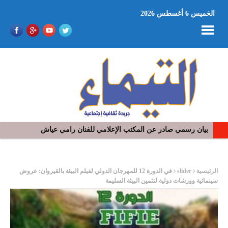
الخميس 6 أغسطس 2026
بيان رسمي صادر عن المكتب الإعلامي للفنان رامي عياش
في افتتاح مهرجان بومخلوف الدولي: رؤوف ماهر يتالق و يشد الجمهور 
ر
الرئيسية
slider
في الدورة 12 للمهرجان الدولي لفيلم البيئة بالقيروان: عروض
سينمائية وورشات دولية لتثمين البيئة السليمة