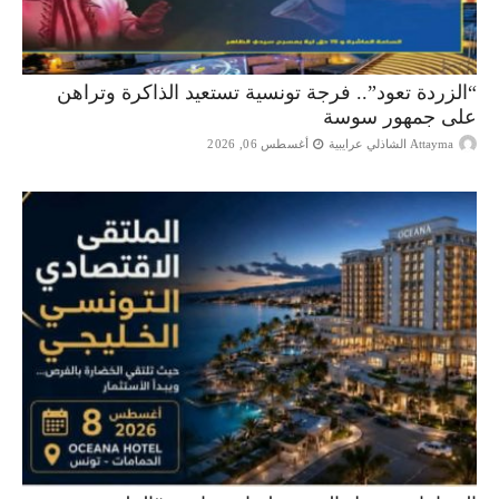
“الزردة تعود”.. فرجة تونسية تستعيد الذاكرة وتراهن
على جمهور سوسة
Attayma الشاذلي عرايبية
أغسطس 06, 2026