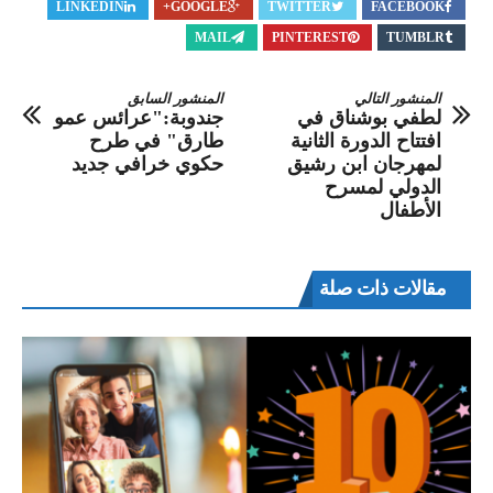
LINKEDIN
GOOGLE+
TWITTER
FACEBOOK
MAIL
PINTEREST
TUMBLR
المنشور التالي
المنشور السابق
لطفي بوشناق في
جندوبة:"عرائس عمو
افتتاح الدورة الثانية
طارق" في طرح
لمهرجان ابن رشيق
حكوي خرافي جديد
الدولي لمسرح
الأطفال
مقالات ذات صلة