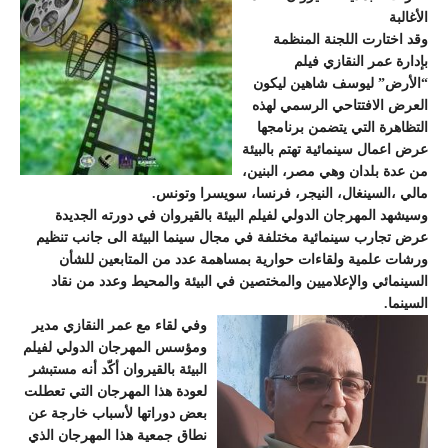
الأغالبة
وقد اختارت اللجنة المنظمة
بإدارة عمر النقازي فيلم
“الأرض” ليوسف شاهين ليكون
العرض الافتتاحي الرسمي لهذه
التظاهرة التي يتضمن برنامجها
عرض اعمال سينمائية تهتم بالبيئة
من عدة بلدان وهي مصر، البنين،
مالي ،السينغال، النيجر، فرنسا، سويسرا وتونس.
وسيشهد المهرجان الدولي لفيلم البيئة بالقيروان في دورته الجديدة
عرض تجارب سينمائية مختلفة في مجال سينما البيئة الى جانب تنظيم
ورشات علمية ولقاءات حوارية بمساهمة عدد من المتابعين للشأن
السينمائي والإعلاميين والمختصين في البيئة والمحيط وعدد من نقاد
السينما.
وفي لقاء مع عمر النقازي مدير
ومؤسس المهرجان الدولي لفيلم
البيئة بالقيروان أكّد أنه مستبشر
لعودة هذا المهرجان التي تعطلت
بعض دوراتها لأسباب خارجة عن
نطاق جمعية هذا المهرجان الذي