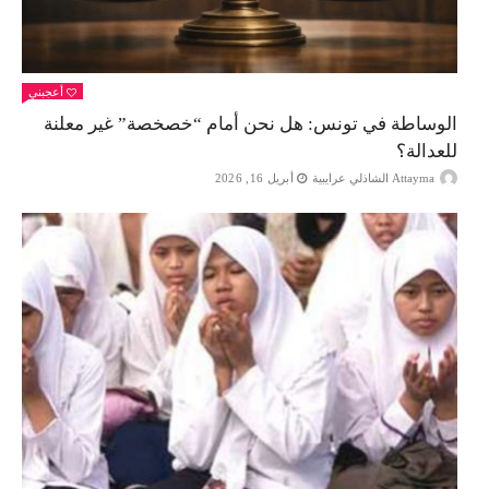
أعجبني
الوساطة في تونس: هل نحن أمام “خصخصة” غير معلنة
للعدالة؟
Attayma الشاذلي عرايبية
أبريل 16, 2026