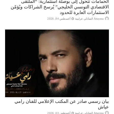
الحمامات تتحول إلى بوصلة استثمارية: “الملتقى
الاقتصادي التونسي الخليجي” يُرسخ الشراكات ويُؤمّن
الاستثمارات العابرة للحدود
Attayma الشاذلي عرايبية
أغسطس 04, 2026
بيان رسمي صادر عن المكتب الإعلامي للفنان رامي
عياش
Attayma الشاذلي عرايبية
أغسطس 03, 2026