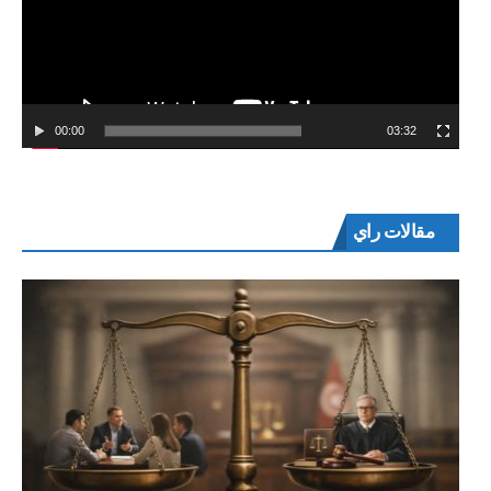
00:00
03:32
مقالات راي