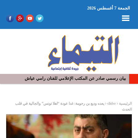
الجمعة 7 أغسطس 2026
بيان رسمي صادر عن المكتب الإعلامي للفنان رامي عياش
ر
الرئيسية
slider
يعده وديع بن رحومة: غدا عودة “اهلا تونس” والجالية في قلب
الحدث