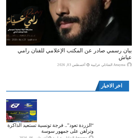
بيان رسمي صادر عن المكتب الإعلامي للفنان رامي
عياش
Attayma الشاذلي عرايبية
أغسطس 03, 2026
اخر الاخبار
“الزردة تعود”.. فرجة تونسية تستعيد الذاكرة
وتراهن على جمهور سوسة
Attayma الشاذلي عرايبية
أغسطس 06, 2026