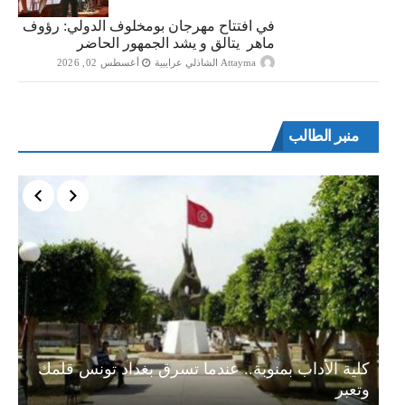
في افتتاح مهرجان بومخلوف الدولي: رؤوف
ماهر يتالق و يشد الجمهور الحاضر
Attayma الشاذلي عرايبية
أغسطس 02, 2026
منبر الطالب
ة…
كلية الأداب بمنوبة.. عندما تسرق بغداد تونس قلمك
وتعبر