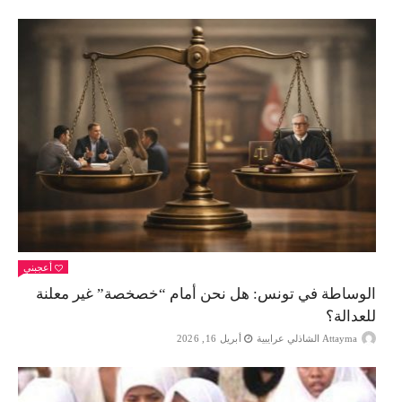
أعجبني
الوساطة في تونس: هل نحن أمام “خصخصة” غير معلنة
للعدالة؟
Attayma الشاذلي عرايبية
أبريل 16, 2026