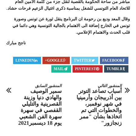
مباشر من ساحة الحكومة بالقصبة لنقل جزء من كلمة الأمين العام
للاتحاد العام التونسي للشغل بمناسبة ذكرى اغتيال الزعيم فرحات حشاد.
وقال المعد وديع بن رحومة ان البرنامج ينقل ثورة عن تونس وصورة
تونس في الخارج إضافة الى الاهتمام بالجالية التونسية وهي دائما في
قلب الحدث والاهتمام الإعلامي.
ناجح مبارك
LINKEDIN
GOOGLE+
TWITTER
FACEBOOK
MAIL
PINTEREST
TUMBLR
المنشور التالي
المنشور السابق
أسباب تصاعد التوتر
سمير الوصيف
بين أذربيجان وأرمينيا
والهادي دنيا وزينة
في شهر نوفمبر،
القصرينية والتليلي
والخطوات التي تم
القفصي في سهرة
اتخاذها بشأن "ممر
سهرة الفن الشعبي
زنجازور"
يوم 18 ديسمبر2021