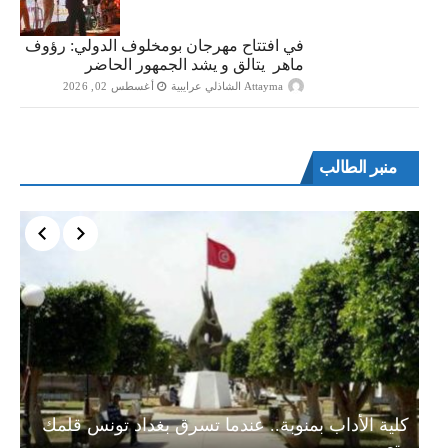
في افتتاح مهرجان بومخلوف الدولي: رؤوف
ماهر يتالق و يشد الجمهور الحاضر
Attayma الشاذلي عرايبية
أغسطس 02, 2026
منبر الطالب
ة…
كلية الأداب بمنوبة.. عندما تسرق بغداد تونس قلمك
وتعبر