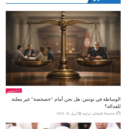
أعجبني
الوساطة في تونس: هل نحن أمام “خصخصة” غير معلنة
للعدالة؟
Attayma الشاذلي عرايبية
أبريل 16, 2026