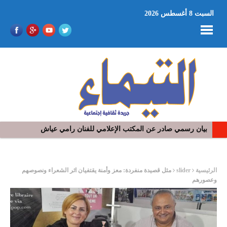
السبت 8 أغسطس 2026
بيان رسمي صادر عن المكتب الإعلامي للفنان رامي عياش
في افتتاح مهرجان بومخلوف الدولي: رؤوف ماهر يتالق و يشد الجمهور 
ر
الرئيسية
slider
مثل قصيدة منفردة: معز وأمنة يقتفيان اثر الشعراء ونصوصهم
وعصورهم