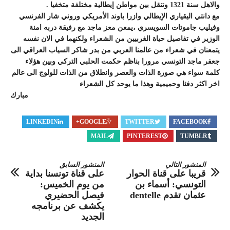
والاهل سنة 1321 وتنقل بين مواطن إيطالية مختلفة متخفيا .
مع دانتي اليقياري الإيطالي وازرا باوند الأمريكي وروني شار الفرنسي
وفيليب جاموتات السويسري ،يمعن معز ماجد مع رفيقة دربه امنة
الوزير في تفاصيل حياة الغربيين من الشعراء ولكنهما في الان نفسه
يتمعنان في شعراء من عالمنا العربي من بدر شاكر السياب العراقي الى
جعفر ماجد التونسي مرورا بناظم حكمت الحلبي التركي وبين هؤلاء
كلمة سواء هي صورة الذات والعصر وانطلاق من الذات للولوج الى عالم
اخر اكثر دفئا وحميمية وهذا ما يوحد كل الشعراء
مبارك
LINKEDIN
GOOGLE+
TWITTER
FACEBOOK
MAIL
PINTEREST
TUMBLR
المنشور التالي
المنشور السابق
قريبا على قناة الحوار
على قناة تونسنا بداية
التونسي: أسماء بن
من يوم الخميس:
عثمان تقدم dentelle
فيصل الحضيري
يكشف عن برنامجه
الجديد