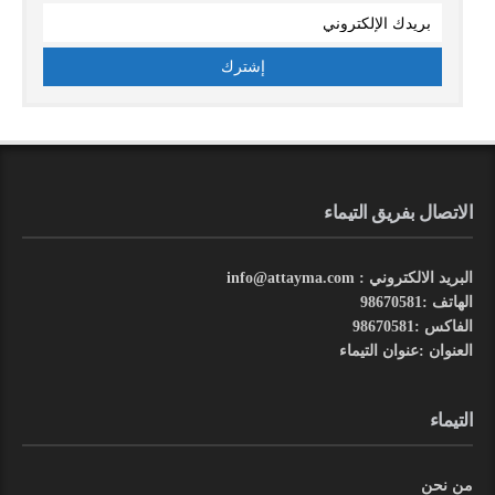
الاتصال بفريق التيماء
البريد الالكتروني : info@attayma.com
الهاتف :98670581
الفاكس :98670581
العنوان :عنوان التيماء
التيماء
من نحن