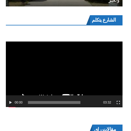
مشغل
الشارع يتكلم
الفيديو
00:00
03:32
مقالات راي