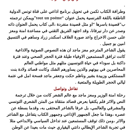
.
وطرافة الكتاب تكمن في تحويل برنامج اذاعي على قناة تونس الدولية
الناطقة باللغة الفرنسية يحمل عنوان “tout un poéme”ويمكن ترجمته
ب”قصيدة باسرها “او مثل قصيدة منفردة ،الى كتاب يحمل العنوان ذاته
وصدر عن دار نيرفانا، وقد اجتهد الفريق التقني في مساعدة امنة ومعز
على حسن الاخراج واعد صورة الغلاف اسكندر زراد وساهم في التنسيق
امين بو جميل .
يقول الشاعر المترجم معز ماجد ان هذه النصوص الصوتية والاذاعية
كانت ترافق المستمعين الاوفياء طيلة فترة الحجر الصحي وعند فترة
داكنة بل سوداء في حياة التونسيين مثلهم مثل مواطني العالم
المحاصرين في بيوتهم والذين يساورهم الشك وكانت قصائد ولادة بنت
المستكفي وزبيدة بشير وناظم حكت وجعفر ماجد فسحة امل في عتمة
ليالي الحجر الطويلة والمتعبة .
تفاعل وتواصل
رحلة امنة الوزير ومعز ماجد مع عالم الشعر كانت من خلال ترجمة
النص والاثر فلم يكتفيا بعرض قصائد منتقاة من المتن الشعري التونسي
والمشرقي والعالمي، بل عرفا بالشاعر المحتفى به، وقدما بسطة عن
عصره ،وهذا ما جعل الجمهور الإذاعي وجمهور الكتاب يتفاعل مع الشاعر
والاثر ،ومن ذلك توقف المستمعين عند تداخل السياسي والابداعي مثلا
في تجربة الشاعر الإيطالي دانتي اليقياري حيث مات بعيدا عن الوطن