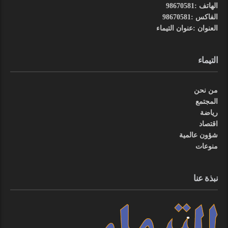
الهاتف :98670581
الفاكس :98670581
العنوان :عنوان التيماء
التيماء
من نحن
المجتمع
رياضة
اقتصاد
شؤون عالمية
منوعات
نبذة عنا