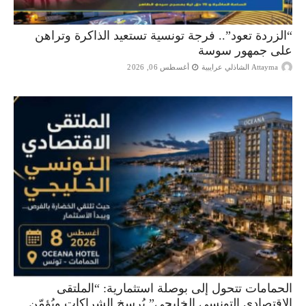
“الزردة تعود”.. فرجة تونسية تستعيد الذاكرة وتراهن
على جمهور سوسة
Attayma الشاذلي عرايبية
أغسطس 06, 2026
الحمامات تتحول إلى بوصلة استثمارية: “الملتقى
الاقتصادي التونسي الخليجي” يُرسخ الشراكات ويُؤمّن