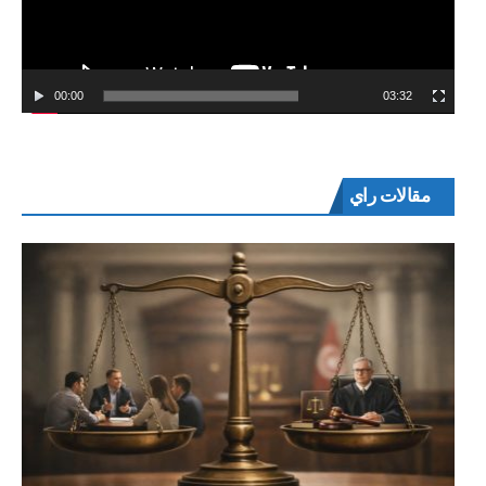
00:00
03:32
مقالات راي