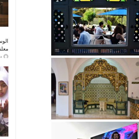
الوس
معلن
ayma