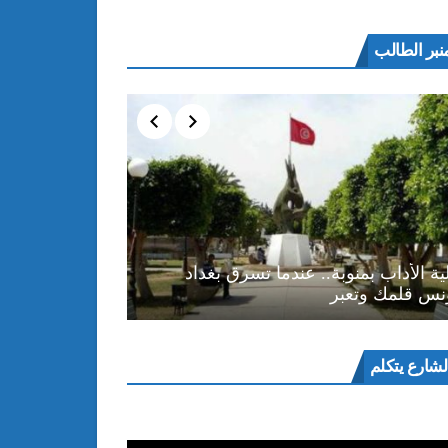
نبر الطالب
ية الأداب بمنوبة.. عندما تسرق بغداد
نس قلمك وتعبر
ل
لشارع يتكلم
و