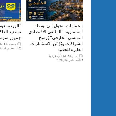
الحمامات تتحول إلى بوصلة
“الزردة تعود
استثمارية: “الملتقى الاقتصادي
تستعيد الذا
التونسي الخليجي” يُرسخ
جمهور سوس
الشراكات ويُؤمّن الاستثمارات
Attayma الشاذلي عرايبية
أغسطس 06, 2026
العابرة للحدود
Attayma الشاذلي عرايبية
أغسطس 04, 2026