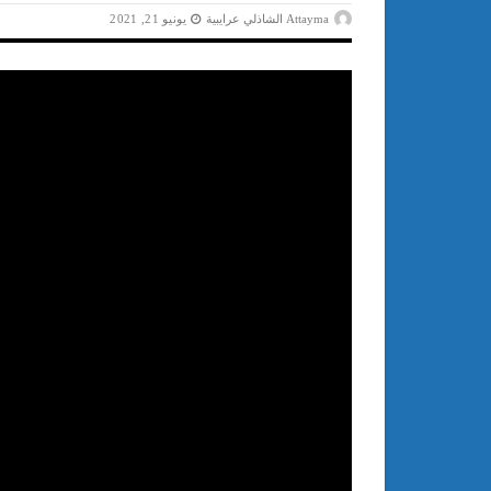
Attayma الشاذلي عرايبية
يونيو 21, 2021