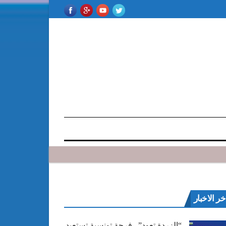
خر الاخبار
“الزردة تعود”.. فرجة تونسية تستعيد