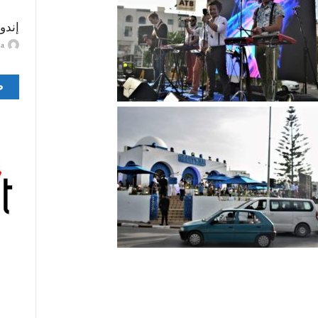
إندو
ayma
ص