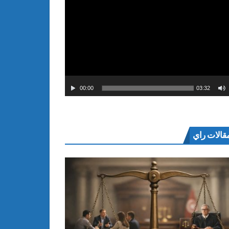
00:00
03:32
قالات راي