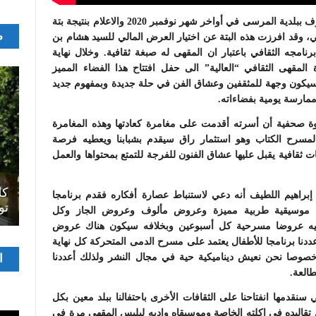
بعد انعقاد لجنة الشؤون المالية والاقتصادية ومتابعة التصرف ببلدية المرسى في أواخر شهر نوفمبر 2020 والاعلام بنتيجة بتة
م
في، وقد افرزت هذه البتة عن اختيار العرض المالي للسيد هشام بن
مجه الثقافي باعتبار ان المقهى له صبغة ثقافية. وخلال نهاية
وم الاحد 20 جوان 2021 دعت اسرة المقهى الثقافي “العالية” الى حفل افتتاح هذا الفضاء المميز
سيكون وجهة للمثقفين وعشاق الفن في حلة جديدة وبمفهوم جديد
ممارسة يومية بفضاءاته.
ة صحفية أن أسرته أقدمت على مغامرة كعادتها وهذه المغامرة
المسرح الكتاب وهو استثمار راق سيقدم بشبابنا ويعطيه فرصة
ثقافية يقبل عليها عشاق الفنون للفرجة للتمتع بمحتواها والعمل
اصل
سرح
المسرح الجامعي يقود رواده إلى الملتقيات
كل
 إبراهيم اللطيف أنه دعي لاستنباط عصارة أفكاره فقدم برنامجا
الدولية…التجربة العمانية نموذجا
تو
ض موسيقية طربية مميزة وعروض مألوف وعروض الجاز وكل
فيه عروضا مسرحية كل أسبوعين وبخلافه سيكون هناك عروض
ددنا برنامجا للأطفال يعتمد على مسرح الدمى المتحركة كل نهاية
مشغ
، خصوصا نحن نعيش ديناميكية حية في مجال النشر ولذلك أعددنا
ا
الفيدي
العة.
سنقدمها انفتاحنا على الثقافات الأخرى باحتفالنا ببلد معين بكل
ن تقاليده في اكلته الخاصة وموسيقاه وادبه ليلبس المقهى مرة في