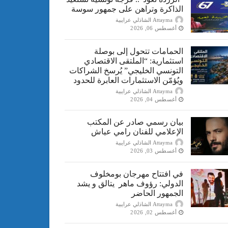
الذاكرة وتراهن على جمهور سوسة
Attayma الشاذلي عرايبية
أغسطس 06, 2026
الحمامات تتحول إلى بوصلة
استثمارية: “الملتقى الاقتصادي
التونسي الخليجي” يُرسخ الشراكات
ويُؤمّن الاستثمارات العابرة للحدود
Attayma الشاذلي عرايبية
أغسطس 04, 2026
بيان رسمي صادر عن المكتب
الإعلامي للفنان رامي عياش
Attayma الشاذلي عرايبية
أغسطس 03, 2026
في افتتاح مهرجان بومخلوف
الدولي: رؤوف ماهر يتالق و يشد
الجمهور الحاضر
Attayma الشاذلي عرايبية
أغسطس 02, 2026