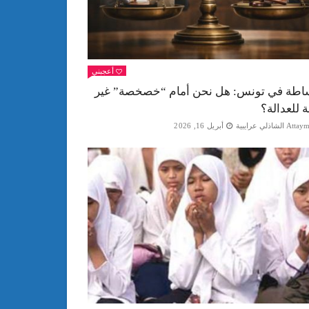
أعجبني
اطة في تونس: هل نحن أمام “خصخصة” غير
ة للعدالة؟
Att الشاذلي عرايبية
أبريل 16, 2026