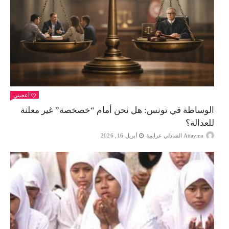
أعجبني
الوساطة في تونس: هل نحن أمام “خصخصة” غير معلنة
للعدالة؟
Attayma الشاذلي عرايبية
أبريل 16, 2026