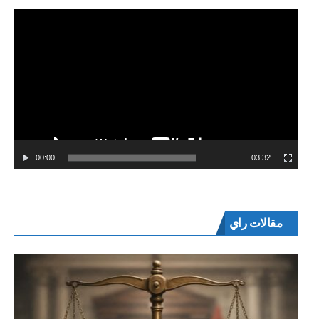
00:00
03:32
مقالات راي