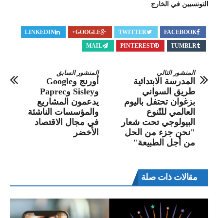
التونسيين في الخارج
LINKEDIN
GOOGLE+
TWITTER
FACEBOOK
MAIL
PINTEREST
TUMBLR
المنشور التالي
المنشور السابق
المدرسة الابتدائية
أورنج وGoogle
طريق السواني
وSisley وPaprec
بزغوان تحتفل باليوم
يدعمون المشاريع
العالمي للتًنوع
والمؤسسات الناشئة
البيولوجي تحت شعار
في مجال الاقتصاد
"نحن جزء من الحل
الأخضر
من أجل الطبيعة"
مقالات ذات صلة