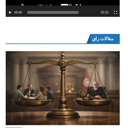
00:00
03:32
مقالات راي