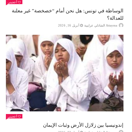
أعجبني
الوساطة في تونس: هل نحن أمام “خصخصة” غير معلنة
للعدالة؟
Attayma الشاذلي عرايبية
أبريل 16, 2026
أعجبني
إندونيسيا بين زلازل الأرض وثبات الإيمان