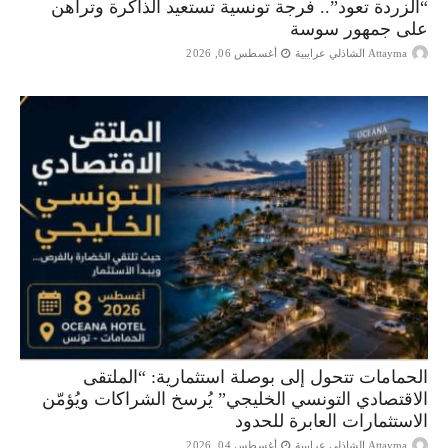
“الزردة تعود”.. فرجة تونسية تستعيد الذاكرة وتراهن
على جمهور سوسة
Attayma الشاذلي عرايبية
أغسطس 06, 2026
الحمامات تتحول إلى بوصلة استثمارية: “الملتقى
الاقتصادي التونسي الخليجي” يُرسخ الشراكات ويُؤمّن
الاستثمارات العابرة للحدود
Attayma الشاذلي عرايبية
أغسطس 04, 2026