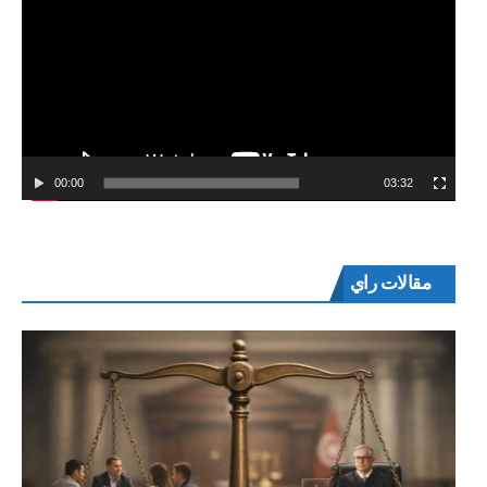
00:00
03:32
مقالات راي