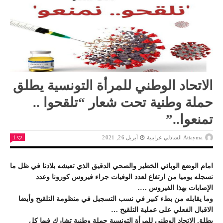
الاتحاد الوطني للمرأة التونسية يطلق
حملة وطنية تحت شعار “تلقحوا ..
تمنعوا..”
Attayma الشاذلي عرايبية
أبريل 26, 2021
1
امام الوضع الوبائي الخطير والصحي الدقيق الذي تعيشه بلادنا في ظل ما
نسجله يوميا من ارتفاع لعدد الوفيات جراء فيروس كورونا وعدد
الإصابات بهذا الفيروس ….
وما يقابله من بطء كبير في نسب التسجيل في منظومة التلقيح وأيضا
الاقبال الفعلي على عملية التلقيح …
يطلق الاتحاد الوطني للمرأة التونسية حملة وطنية تشارك فيها كل