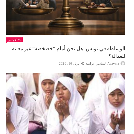
أعجبني
الوساطة في تونس: هل نحن أمام “خصخصة” غير معلنة
للعدالة؟
Attayma الشاذلي عرايبية
أبريل 16, 2026