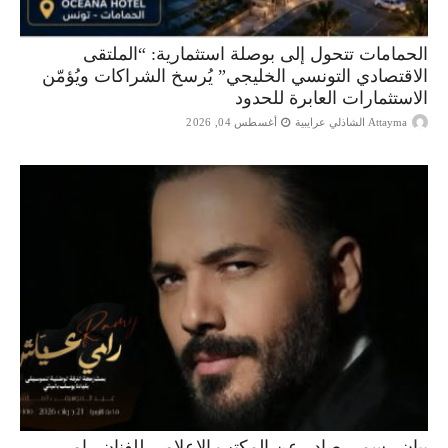
الحمامات تتحول إلى بوصلة استثمارية: “الملتقى
الاقتصادي التونسي الخليجي” يُرسخ الشراكات ويُؤمّن
الاستثمارات العابرة للحدود
Attayma الشاذلي عرايبية
أغسطس 04, 2026
بيان رسمي صادر عن المكتب الإعلامي للفنان رامي