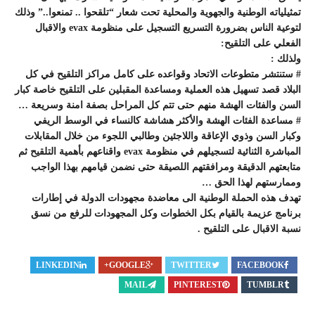
تمثيلياته الوطنية والجهوية والمحلية تحت شعار “تلقحوا .. تمنعوا..” وذلك
لتوعية الناس بضرورة التسريع التسجيل على منظومة evax والاقبال
الفعلي على التلقيح:
ولذلك :
# ستنتشر متطوعات الاتحاد وقواعده على كامل مراكز التلقيح في كل
البلاد قصد تسهيل هذه العملية ومساعدة المقبلين على التلقيح خاصة كبار
السن والفئات الهشة منهم حتى تتم كل المراحل بصفة امنة وسريعة …
# مساعدة الفئات الهشة والأكثر هشاشة كالنساء في الوسط الريفي
وكبار السن وذوي الإعاقة واللاجئين وطالبي اللجوء من خلال المقابلات
المباشرة الثنائية لتسجيلهم في منظومة evax واقناعهم بأهمية التلقيح ثم
متابعتهم الدقيقة ومرافقتهم اللصيقة حتى نضمن قيامهم بهذا الواجب
وممارستهم لهذا الحق …
تهدف هذه الحملة الوطنية الى معاضدة مجهودات الدولة في إطارات
برنامج عزيمة بالقيام بكل الخطوات وكل المجهودات للرفع من نسق
نسبة الاقبال على التلقيح .
LINKEDIN
GOOGLE+
TWITTER
FACEBOOK
MAIL
PINTEREST
TUMBLR