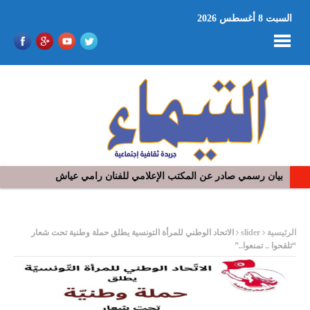
السبت 8 أغسطس 2026
في افتتاح مهرجان بومخلوف الدولي: رؤوف ماهر يتالق و يشد الجمهور 
ر
الرئيسية
slider
الاتحاد الوطني للمرأة التونسية يطلق حملة وطنية تحت شعار
“تلقحوا .. تمنعوا..”