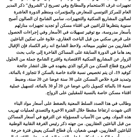
تجهيزات غرف الاستحمام والمطابخ وفي تصريح ل”الشروق” ذكر المدير
العام للمركز التونسي للمعارض والمؤتمرات ومنظم الدورة العاشرة
لصالون المشاريع السكنية والتجهيزات، سامي الشامخ ان الصالون أصبح
سنوية ينتظرها للراغبين في اقتناء مسكن أو تجديد تجهيزات منازلهم
بأسعار مدروسة، مع توفير تسهيلات في الأسعار وفي إجراءات الحصول
على قرض سكني من قبل الباعث العقاري، علاوة على تمكين الباعثين
العقاريين من تطوير مبيعاته. ولاحظ الشامخ انه رغم الكساد فإن الإقبال
يعد هاما في الدورة السابقة على المساكن الفاخرة إلى جانب بحث
الزوار عن المشاريع السكنية الاقتصادية واقترح الشامخ جملة من الحلول
لخروج قطاع السكن من الركود الذي يشهده في ظل انتشار جائحة
كوفيد 19، ان يتم تخصيص نسبة فائدة خاصة بالسكن لا تتجاوز 4 بالمائة،
وتمديد فترة خلاص المسكن على 30 سنة عوضا عن 20 سنة، وضبط
نسبة 10 بالمائة كتمويل ذاتي عوضا عن 20 أو 30 بالمائة، لتسهيل عملية
اقتناء مسكن خاصة بالنسبة للمقبلين على الزواج.
وطالب في هذا الصدد السلط المعنية بالضغط على أسعار مواد البناء
التي شهدت ارتفاعا مشطا خلال الفترة الاخيرة والتصدي لعمليات تهريب
هذه المواد، وهي من الأسباب المسؤولة عن الترفيع في أسعار المساكن
من قبل الباعثين العقاريين. من جهته ذكر رئيس الغرفة النقابية الوطنية
للباعثين العقاريين، فهمي شعبان، بأن قطاع السكن يعيش فترة حرجة