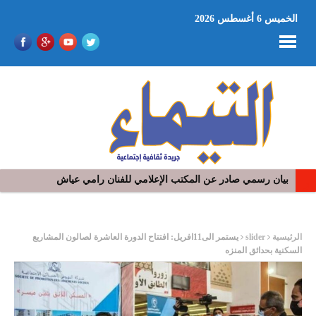
الخميس 6 أغسطس 2026
بيان رسمي صادر عن المكتب الإعلامي للفنان رامي عياش
في افتتاح مهرجان بومخلوف الدولي: رؤوف ماهر يتالق و يشد الجمهور 
ر
الرئيسية
slider
يستمر الى11افريل: افتتاح الدورة العاشرة لصالون المشاريع
السكنية بحدائق المنزه