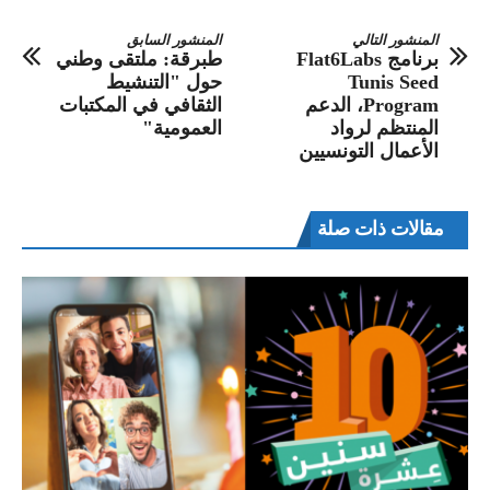
المنشور التالي
المنشور السابق
برنامج Flat6Labs
طبرقة: ملتقى وطني
Tunis Seed
حول "التنشيط
Program، الدعم
الثقافي في المكتبات
المنتظم لرواد
العمومية"
الأعمال التونسيين
مقالات ذات صلة