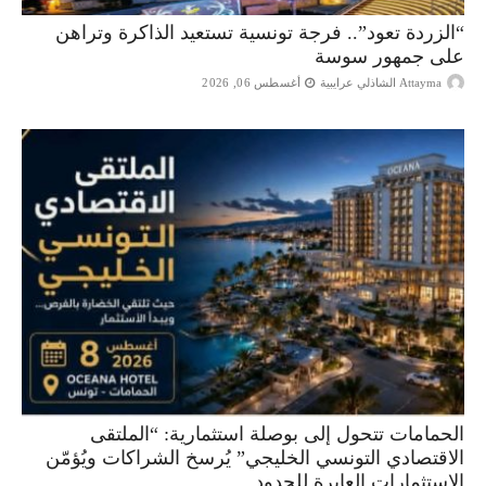
“الزردة تعود”.. فرجة تونسية تستعيد الذاكرة وتراهن
على جمهور سوسة
Attayma الشاذلي عرايبية
أغسطس 06, 2026
الحمامات تتحول إلى بوصلة استثمارية: “الملتقى
الاقتصادي التونسي الخليجي” يُرسخ الشراكات ويُؤمّن
الاستثمارات العابرة للحدود