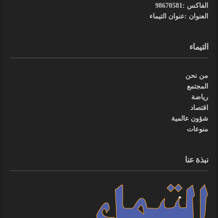
الفاكس :98670581
العنوان :عنوان التيماء
التيماء
من نحن
المجتمع
رياضة
اقتصاد
شؤون عالمية
منوعات
نبذة عنا