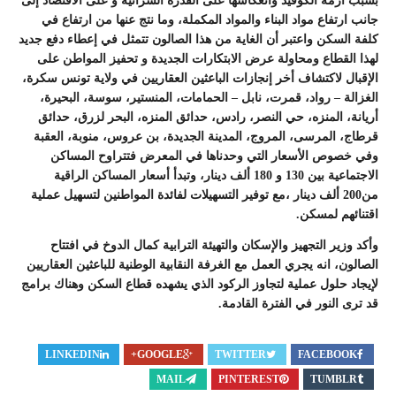
بسبب أزمة الكوفيد وانعكاسها على القدرة الشرائية و على الاقتصاد إلى
جانب ارتفاع مواد البناء والمواد المكملة، وما نتج عنها من ارتفاع في
كلفة السكن واعتبر أن الغاية من هذا الصالون تتمثل في إعطاء دفع جديد
لهذا القطاع ومحاولة عرض الابتكارات الجديدة و تحفيز المواطن على
الإقبال لاكتشاف أخر إنجازات الباعثين العقاريين في ولاية تونس سكرة،
الغزالة – رواد، قمرت، نابل – الحمامات، المنستير، سوسة، البحيرة،
أريانة، المنزه، حي النصر، رادس، حدائق المنزه، البحر لزرق، حدائق
قرطاج، المرسى، المروج، المدينة الجديدة، بن عروس، منوبة، العقبة
وفي خصوص الأسعار التي وحدناها في المعرض فتتراوح المساكن
الاجتماعية بين 130 و 180 ألف دينار، وتبدأ أسعار المساكن الراقية
من200 ألف دينار ،مع توفير التسهيلات لفائدة المواطنين لتسهيل عملية
اقتنائهم لمسكن.
وأكد وزير التجهيز والإسكان والتهيئة الترابية كمال الدوخ في افتتاح
الصالون، انه يجري العمل مع الغرفة النقابية الوطنية للباعثين العقاريين
لإيجاد حلول عملية لتجاوز الركود الذي يشهده قطاع السكن وهناك برامج
قد ترى النور في الفترة القادمة.
LINKEDIN
GOOGLE+
TWITTER
FACEBOOK
MAIL
PINTEREST
TUMBLR