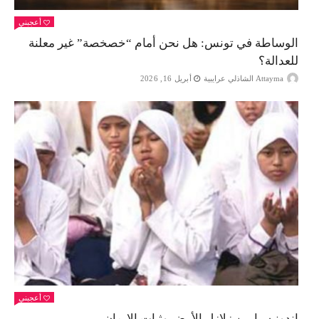
أعجبني
الوساطة في تونس: هل نحن أمام “خصخصة” غير معلنة
للعدالة؟
Attayma الشاذلي عرايبية
أبريل 16, 2026
أعجبني
إندونيسيا بين زلازل الأرض وثبات الإيمان