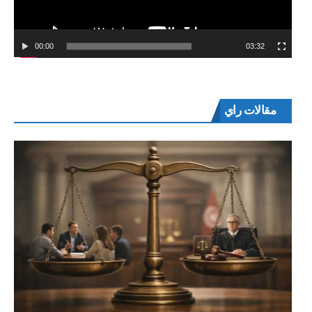
00:00
03:32
مقالات راي